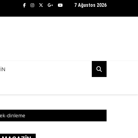
7 Ağustos 2026
TİFLİK BÜROSU ASENA AŞKINDA KANİ KUDU’NUN PEŞİNE DÜŞTÜ! 
K MI?
IN
ek-dinleme