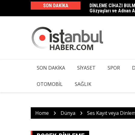
Skip
SON DAKIKA
DİNLEME CİHAZI BULM
Haluk Levent ve 23 Şüp
to
Gözyaşları ve Adnan A
Kamera ve Dinleme Cih
content
SON DAKIKA
SIYASET
SPOR
OTOMOBIL
SAĞLIK
Home
Dünya
Ses Kayıt veya Dinle