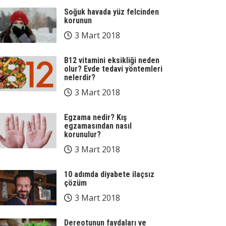
Soğuk havada yüz felcinden
korunun
3 Mart 2018
B12 vitamini eksikliği neden
olur? Evde tedavi yöntemleri
nelerdir?
3 Mart 2018
Egzama nedir? Kış
egzamasından nasıl
korunulur?
3 Mart 2018
10 adımda diyabete ilaçsız
çözüm
3 Mart 2018
Dereotunun faydaları ve