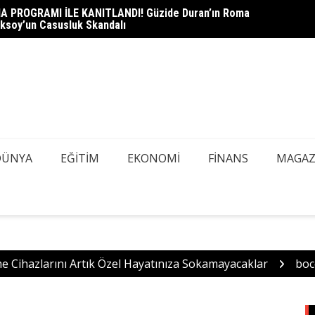
A PROGRAMI İLE KANITLANDI! Güzide Duran’ın Roma
heli Çağlayan Adliyesi’nde: Savcılık Sorgusu Öncesi Gizli
DEDEK
ksoy’un Casusluk Skandalı
azı Tespiti İçin Kapsamlı Tarama
Mİ, AŞ
DÜNYA
EĞITIM
EKONOMI
FINANS
MAGAZ
me Cihazlarını Artık Özel Hayatınıza Sokamayacaklar
boc