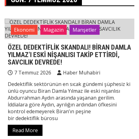
Ekonomi
Magazin
Manşetler
ÖZEL DEDEKTİFLİK SKANDALI! BİRAN DAMLA
YILMAZ’I ESKİ NİŞANLISI TAKİP ETTİRDİ,
SAVCILIK DEVREDE!
7 Temmuz 2026
Haber Muhabiri
Dedektiflik sektörünün en sıcak gündemi şüphesiz ki
ünlü oyuncu Biran Damla Yılmaz ile eski nişanlısı
Abdurrahman Aydın arasında yaşanan gerilim.
İddialara göre Aydın, ayrılığın ardından öfkesini
kontrol edemeyerek Biran’ın peşine
bir dedektiflik bürosu
Read More