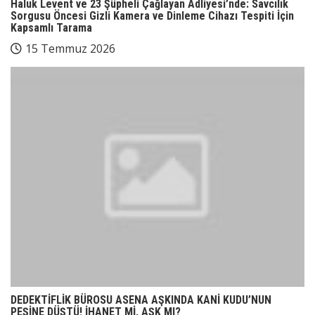
Haluk Levent ve 23 Şüpheli Çağlayan Adliyesi’nde: Savcılık
Sorgusu Öncesi Gizli Kamera ve Dinleme Cihazı Tespiti İçin
Kapsamlı Tarama
15 Temmuz 2026
DEDEKTİFLİK BÜROSU ASENA AŞKINDA KANİ KUDU’NUN
PEŞİNE DÜŞTÜ! İHANET Mİ, AŞK MI?