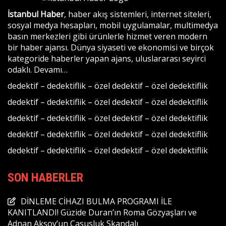
İstanbul Haber
, haber akış sistemleri, internet siteleri,
sosyal medya hesapları, mobil uygulamalar, multimedya
basın merkezleri gibi ürünlerle hizmet veren modern
bir haber ajansı. Dünya siyaseti ve ekonomisi ve birçok
kategoride haberler yapan ajans, uluslararası seyirci
odaklı.
Devamı…
dedektif
–
dedektiflik
–
özel dedektif
–
özel dedektiflik
dedektif
–
dedektiflik
–
özel dedektif
–
özel dedektiflik
dedektif
–
dedektiflik
–
özel dedektif
–
özel dedektiflik
dedektif
–
dedektiflik
–
özel dedektif
–
özel dedektiflik
dedektif
–
dedektiflik
–
özel dedektif
–
özel dedektiflik
SON HABERLER
DİNLEME CİHAZI BULMA PROGRAMI İLE
KANITLANDI! Güzide Duran’ın Roma Gözyaşları ve
Adnan Aksoy’un Casusluk Skandalı