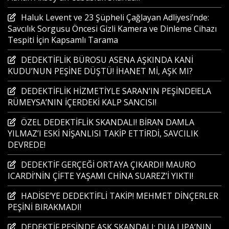
Haluk Levent ve 23 Şüpheli Çağlayan Adliyesi’nde:
Savcılık Sorgusu Öncesi Gizli Kamera ve Dinleme Cihazı
Tespiti İçin Kapsamlı Tarama
DEDEKTİFLİK BÜROSU ASENA AŞKINDA KANİ
KUDU’NUN PEŞİNE DÜŞTÜ! İHANET Mİ, AŞK MI?
DEDEKTİFLİK HİZMETİYLE SARAN’IN PEŞİNDE!ELA
RÜMEYSA’NIN İÇERDEKİ KALP SANCISI!
ÖZEL DEDEKTİFLİK SKANDALI! BİRAN DAMLA
YILMAZ’I ESKİ NİŞANLISI TAKİP ETTİRDİ, SAVCILIK
DEVREDE!
DEDEKTİF GERÇEĞİ ORTAYA ÇIKARDI! MAURO
ICARDİ’NİN ÇİFTE YAŞAMI CHİNA SUAREZ’İ YIKTI!
HADİSE’YE DEDEKTİFLİ TAKİP! MEHMET DİNÇERLER
PEŞİNİ BIRAKMADI!
DEDEKTİF PEŞİNDE AŞK SKANDALI: DUA LIPA’NIN