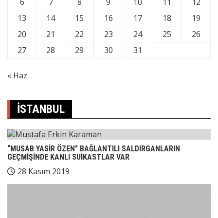
6
7
8
9
10
11
12
13
14
15
16
17
18
19
20
21
22
23
24
25
26
27
28
29
30
31
« Haz
İSTANBUL
“MUSAB YASİR ÖZEN” BAĞLANTILI SALDIRGANLARIN
GEÇMİŞİNDE KANLI SUİKASTLAR VAR
28 Kasım 2019