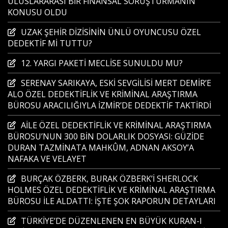
ULUSLARARASI BİR FİNANSAL SORUŞTURMANIN
KONUSU OLDU
UZAK ŞEHİR DİZİSİNİN ÜNLÜ OYUNCUSU ÖZEL
DEDEKTİF Mİ TUTTU?
12. YARGI PAKETİ MECLİSE SUNULDU MU?
SERENAY SARIKAYA, ESKİ SEVGİLİSİ MERT DEMİR’E
ALO ÖZEL DEDEKTİFLİK VE KRİMİNAL ARAŞTIRMA
BÜROSU ARACILIĞIYLA İZMİR’DE DEDEKTİF TAKTİRDİ
AİLE ÖZEL DEDEKTİFLİK VE KRİMİNAL ARAŞTIRMA
BÜROSU’NUN 300 BİN DOLARLIK DOSYASI: GÜZİDE
DURAN TAZMİNATA MAHKÛM, ADNAN AKSOY’A
NAFAKA VE VELAYET
BURÇAK ÖZBERK, BURAK ÖZBERK’İ SHERLOCK
HOLMES ÖZEL DEDEKTİFLİK VE KRİMİNAL ARAŞTIRMA
BÜROSU İLE ALDATTI: İŞTE ŞOK RAPORUN DETAYLARI
TÜRKİYE’DE DÜZENLENEN EN BÜYÜK KURAN-I