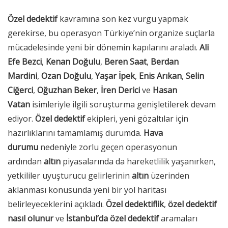
Özel dedektif
kavramına son kez vurgu yapmak
gerekirse, bu operasyon Türkiye’nin organize suçlarla
mücadelesinde yeni bir dönemin kapılarını araladı.
Ali
Efe Bezci
,
Kenan Doğulu
,
Beren Saat
,
Berdan
Mardini
,
Ozan Doğulu
,
Yaşar İpek
,
Enis Arıkan
,
Selin
Ciğerci
,
Oğuzhan Beker
,
İren Derici
ve
Hasan
Vatan
isimleriyle ilgili soruşturma genişletilerek devam
ediyor.
Özel dedektif
ekipleri, yeni gözaltılar için
hazırlıklarını tamamlamış durumda.
Hava
durumu
nedeniyle zorlu geçen operasyonun
ardından
altın
piyasalarında da hareketlilik yaşanırken,
yetkililer uyuşturucu gelirlerinin
altın
üzerinden
aklanması konusunda yeni bir yol haritası
belirleyeceklerini açıkladı.
Özel dedektiflik
,
özel dedektif
nasıl olunur
ve
İstanbul’da özel dedektif
aramaları