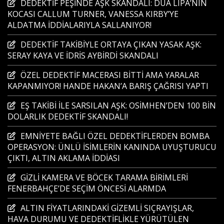
DEDEKTİF PEŞİNDE AŞK SKANDALI: DUA LIPA’NIN
KOCASI CALLUM TURNER, VANESSA KIRBY’YE
ALDATMA İDDİALARIYLA SALLANIYOR!
DEDEKTİF TAKİBİYLE ORTAYA ÇIKAN YASAK AŞK:
SERAY KAYA VE İDRİS AYBİRDİ SKANDALI
ÖZEL DEDEKTİF MACERASI BİTTİ AMA YARALAR
KAPANMIYOR! HANDE HAKAN’A BARIŞ ÇAĞRISI YAPTI
EŞ TAKİBİ İLE SARSILAN AŞK: OSİMHEN’DEN 100 BİN
DOLARLIK DEDEKTİF SKANDALI!
EMNİYETE BAĞLI ÖZEL DEDEKTİFLERDEN BOMBA
OPERASYON: ÜNLÜ İSİMLERİN KANINDA UYUŞTURUCU
ÇIKTI, ALTIN AKLAMA İDDİASI
GİZLİ KAMERA VE BÖCEK TARAMA BİRİMLERİ
FENERBAHÇE’DE SEÇİM ÖNCESİ ALARMDA
ALTIN FİYATLARINDAKİ GİZEMLİ SIÇRAYIŞLAR,
HAVA DURUMU VE DEDEKTİFLİKLE YÜRÜTÜLEN