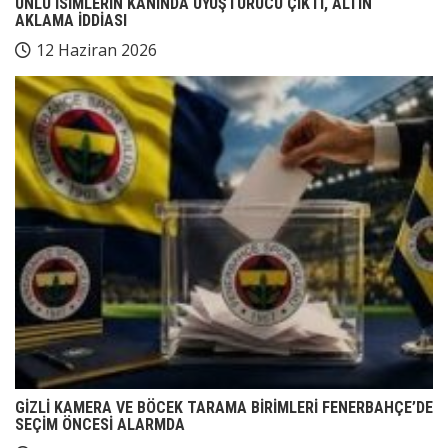
ÜNLÜ İSİMLERİN KANINDA UYUŞTURUCU ÇIKTI, ALTIN
AKLAMA İDDİASI
12 Haziran 2026
GİZLİ KAMERA VE BÖCEK TARAMA BİRİMLERİ FENERBAHÇE’DE
SEÇİM ÖNCESİ ALARMDA