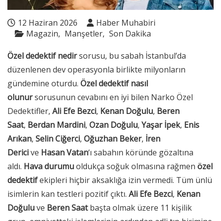
12 Haziran 2026
Haber Muhabiri
Magazin
Manşetler
Son Dakika
Özel dedektif nedir
sorusu, bu sabah İstanbul’da
düzenlenen dev operasyonla birlikte milyonların
gündemine oturdu.
Özel dedektif nasıl
olunur
sorusunun cevabını en iyi bilen Narko Özel
Dedektifler,
Ali Efe Bezci
,
Kenan Doğulu
,
Beren
Saat
,
Berdan Mardini
,
Ozan Doğulu
,
Yaşar İpek
,
Enis
Arıkan
,
Selin Ciğerci
,
Oğuzhan Beker
,
İren
Derici
ve
Hasan Vatan
‘ı sabahın köründe gözaltına
aldı.
Hava durumu
oldukça soğuk olmasına rağmen
özel
dedektif
ekipleri hiçbir aksaklığa izin vermedi. Tüm ünlü
isimlerin kan testleri pozitif çıktı.
Ali Efe Bezci
,
Kenan
Doğulu
ve
Beren Saat
başta olmak üzere 11 kişilik