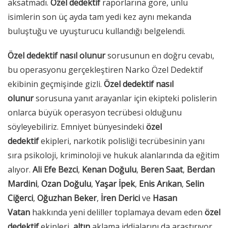
aksatmadı.
Özel dedektif
raporlarına göre, ünlü
isimlerin son üç ayda tam yedi kez aynı mekanda
buluştuğu ve uyuşturucu kullandığı belgelendi.
Özel dedektif nasıl olunur
sorusunun en doğru cevabı,
bu operasyonu gerçekleştiren Narko Özel Dedektif
ekibinin geçmişinde gizli.
Özel dedektif nasıl
olunur
sorusuna yanıt arayanlar için ekipteki polislerin
onlarca büyük operasyon tecrübesi olduğunu
söyleyebiliriz. Emniyet bünyesindeki
özel
dedektif
ekipleri, narkotik polisliği tecrübesinin yanı
sıra psikoloji, kriminoloji ve hukuk alanlarında da eğitim
alıyor.
Ali Efe Bezci
,
Kenan Doğulu
,
Beren Saat
,
Berdan
Mardini
,
Ozan Doğulu
,
Yaşar İpek
,
Enis Arıkan
,
Selin
Ciğerci
,
Oğuzhan Beker
,
İren Derici
ve
Hasan
Vatan
hakkında yeni deliller toplamaya devam eden
özel
dedektif
ekipleri,
altın
aklama iddialarını da araştırıyor.