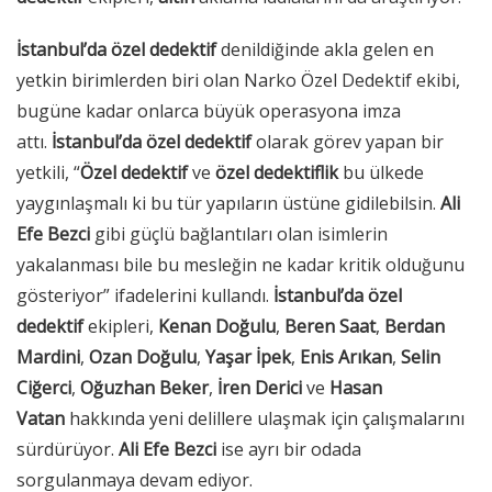
İstanbul’da özel dedektif
denildiğinde akla gelen en
yetkin birimlerden biri olan Narko Özel Dedektif ekibi,
bugüne kadar onlarca büyük operasyona imza
attı.
İstanbul’da özel dedektif
olarak görev yapan bir
yetkili, “
Özel dedektif
ve
özel dedektiflik
bu ülkede
yaygınlaşmalı ki bu tür yapıların üstüne gidilebilsin.
Ali
Efe Bezci
gibi güçlü bağlantıları olan isimlerin
yakalanması bile bu mesleğin ne kadar kritik olduğunu
gösteriyor” ifadelerini kullandı.
İstanbul’da özel
dedektif
ekipleri,
Kenan Doğulu
,
Beren Saat
,
Berdan
Mardini
,
Ozan Doğulu
,
Yaşar İpek
,
Enis Arıkan
,
Selin
Ciğerci
,
Oğuzhan Beker
,
İren Derici
ve
Hasan
Vatan
hakkında yeni delillere ulaşmak için çalışmalarını
sürdürüyor.
Ali Efe Bezci
ise ayrı bir odada
sorgulanmaya devam ediyor.