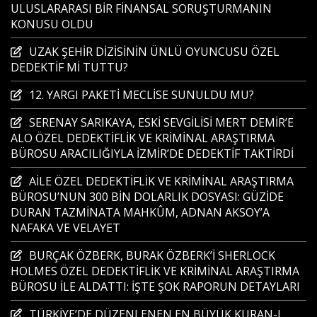
ULUSLARARASI BİR FİNANSAL SORUŞTURMANIN
KONUSU OLDU
UZAK ŞEHİR DİZİSİNİN ÜNLÜ OYUNCUSU ÖZEL
DEDEKTİF Mİ TUTTU?
12. YARGI PAKETİ MECLİSE SUNULDU MU?
SERENAY SARIKAYA, ESKİ SEVGİLİSİ MERT DEMİR’E
ALO ÖZEL DEDEKTİFLİK VE KRİMİNAL ARAŞTIRMA
BÜROSU ARACILIĞIYLA İZMİR’DE DEDEKTİF TAKTİRDİ
AİLE ÖZEL DEDEKTİFLİK VE KRİMİNAL ARAŞTIRMA
BÜROSU’NUN 300 BİN DOLARLIK DOSYASI: GÜZİDE
DURAN TAZMİNATA MAHKÛM, ADNAN AKSOY’A
NAFAKA VE VELAYET
BURÇAK ÖZBERK, BURAK ÖZBERK’İ SHERLOCK
HOLMES ÖZEL DEDEKTİFLİK VE KRİMİNAL ARAŞTIRMA
BÜROSU İLE ALDATTI: İŞTE ŞOK RAPORUN DETAYLARI
TÜRKİYE’DE DÜZENLENEN EN BÜYÜK KURAN-I