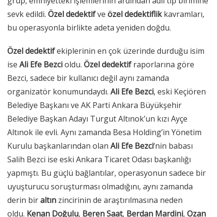
grup, emniyetteki işlemlerinin ardından adli tıp birimine
sevk edildi.
Özel dedektif
ve
özel dedektiflik
kavramları,
bu operasyonla birlikte adeta yeniden doğdu.
Özel dedektif
ekiplerinin en çok üzerinde durduğu isim
ise
Ali Efe Bezci
oldu.
Özel dedektif
raporlarına göre
Bezci, sadece bir kullanıcı değil aynı zamanda
organizatör konumundaydı.
Ali Efe Bezci
, eski Keçiören
Belediye Başkanı ve AK Parti Ankara Büyükşehir
Belediye Başkan Adayı Turgut Altınok’un kızı Ayçe
Altınok ile evli. Aynı zamanda Besa Holding’in Yönetim
Kurulu başkanlarından olan
Ali Efe Bezci
‘nin babası
Salih Bezci ise eski Ankara Ticaret Odası başkanlığı
yapmıştı. Bu güçlü bağlantılar, operasyonun sadece bir
uyuşturucu soruşturması olmadığını, aynı zamanda
derin bir
altın
zincirinin de araştırılmasına neden
oldu.
Kenan Doğulu
,
Beren Saat
,
Berdan Mardini
,
Ozan