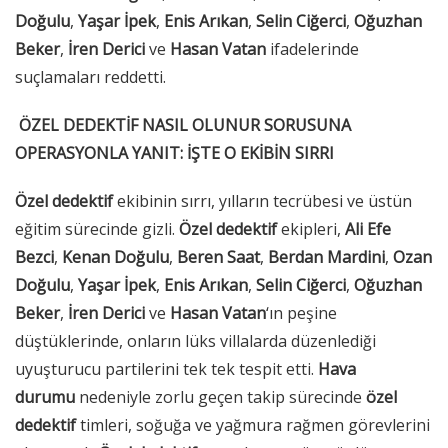
Doğulu
,
Yaşar İpek
,
Enis Arıkan
,
Selin Ciğerci
,
Oğuzhan
Beker
,
İren Derici
ve
Hasan Vatan
ifadelerinde
suçlamaları reddetti.
ÖZEL DEDEKTİF NASIL OLUNUR SORUSUNA
OPERASYONLA YANIT: İŞTE O EKİBİN SIRRI
Özel dedektif
ekibinin sırrı, yılların tecrübesi ve üstün
eğitim sürecinde gizli.
Özel dedektif
ekipleri,
Ali Efe
Bezci
,
Kenan Doğulu
,
Beren Saat
,
Berdan Mardini
,
Ozan
Doğulu
,
Yaşar İpek
,
Enis Arıkan
,
Selin Ciğerci
,
Oğuzhan
Beker
,
İren Derici
ve
Hasan Vatan
‘ın peşine
düştüklerinde, onların lüks villalarda düzenlediği
uyuşturucu partilerini tek tek tespit etti.
Hava
durumu
nedeniyle zorlu geçen takip sürecinde
özel
dedektif
timleri, soğuğa ve yağmura rağmen görevlerini