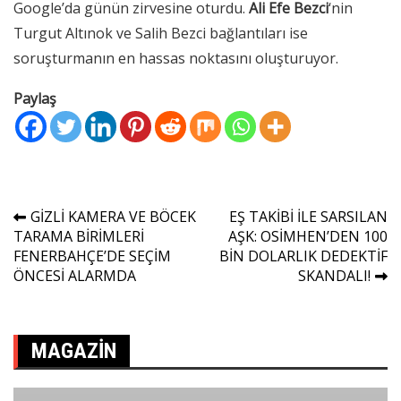
Google’da günün zirvesine oturdu.
Ali Efe Bezci
‘nin
Turgut Altınok ve Salih Bezci bağlantıları ise
soruşturmanın en hassas noktasını oluşturuyor.
Paylaş
Yazı
GİZLİ KAMERA VE BÖCEK
EŞ TAKİBİ İLE SARSILAN
TARAMA BİRİMLERİ
AŞK: OSİMHEN’DEN 100
gezinmesi
FENERBAHÇE’DE SEÇİM
BİN DOLARLIK DEDEKTİF
ÖNCESİ ALARMDA
SKANDALI!
MAGAZIN