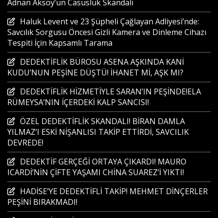
Adnan Aksoy’un Casusluk Skandalı
Haluk Levent ve 23 Şüpheli Çağlayan Adliyesi’nde:
Savcılık Sorgusu Öncesi Gizli Kamera ve Dinleme Cihazı
Tespiti İçin Kapsamlı Tarama
DEDEKTİFLİK BÜROSU ASENA AŞKINDA KANİ
KUDU’NUN PEŞİNE DÜŞTÜ! İHANET Mİ, AŞK MI?
DEDEKTİFLİK HİZMETİYLE SARAN’IN PEŞİNDE!ELA
RÜMEYSA’NIN İÇERDEKİ KALP SANCISI!
ÖZEL DEDEKTİFLİK SKANDALI! BİRAN DAMLA
YILMAZ’I ESKİ NİŞANLISI TAKİP ETTİRDİ, SAVCILIK
DEVREDE!
DEDEKTİF GERÇEĞİ ORTAYA ÇIKARDI! MAURO
ICARDİ’NİN ÇİFTE YAŞAMI CHİNA SUAREZ’İ YIKTI!
HADİSE’YE DEDEKTİFLİ TAKİP! MEHMET DİNÇERLER
PEŞİNİ BIRAKMADI!