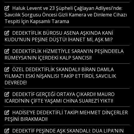
Haluk Levent ve 23 Şüpheli Çağlayan Adliyesi’nde:
Savcılık Sorgusu Öncesi Gizli Kamera ve Dinleme Cihazı
Tespiti İçin Kapsamlı Tarama
DEDEKTİFLİK BÜROSU ASENA AŞKINDA KANİ
KUDU’NUN PEŞİNE DÜŞTÜ! İHANET Mİ, AŞK MI?
DEDEKTİFLİK HİZMETİYLE SARAN’IN PEŞİNDE!ELA
RÜMEYSA’NIN İÇERDEKİ KALP SANCISI!
ÖZEL DEDEKTİFLİK SKANDALI! BİRAN DAMLA
YILMAZ’I ESKİ NİŞANLISI TAKİP ETTİRDİ, SAVCILIK
DEVREDE!
DEDEKTİF GERÇEĞİ ORTAYA ÇIKARDI! MAURO
ICARDİ’NİN ÇİFTE YAŞAMI CHİNA SUAREZ’İ YIKTI!
HADİSE’YE DEDEKTİFLİ TAKİP! MEHMET DİNÇERLER
PEŞİNİ BIRAKMADI!
DEDEKTİF PEŞİNDE AŞK SKANDALI: DUA LIPA’NIN