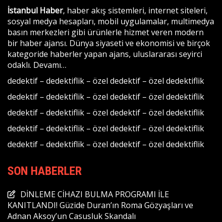
İstanbul Haber
, haber akış sistemleri, internet siteleri,
sosyal medya hesapları, mobil uygulamalar, multimedya
basın merkezleri gibi ürünlerle hizmet veren modern
bir haber ajansı. Dünya siyaseti ve ekonomisi ve birçok
kategoride haberler yapan ajans, uluslararası seyirci
odaklı.
Devamı…
dedektif
–
dedektiflik
–
özel dedektif
–
özel dedektiflik
dedektif
–
dedektiflik
–
özel dedektif
–
özel dedektiflik
dedektif
–
dedektiflik
–
özel dedektif
–
özel dedektiflik
dedektif
–
dedektiflik
–
özel dedektif
–
özel dedektiflik
dedektif
–
dedektiflik
–
özel dedektif
–
özel dedektiflik
SON HABERLER
DİNLEME CİHAZI BULMA PROGRAMI İLE
KANITLANDI! Güzide Duran’ın Roma Gözyaşları ve
Adnan Aksoy’un Casusluk Skandalı