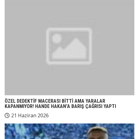
ÖZEL DEDEKTİF MACERASI BİTTİ AMA YARALAR
KAPANMIYOR! HANDE HAKAN’A BARIŞ ÇAĞRISI YAPTI
21 Haziran 2026