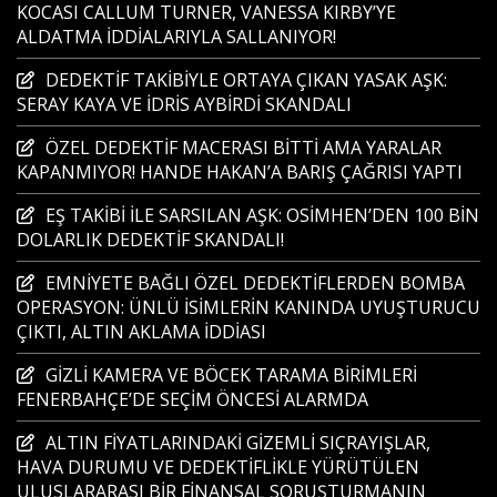
KOCASI CALLUM TURNER, VANESSA KIRBY’YE
ALDATMA İDDİALARIYLA SALLANIYOR!
DEDEKTİF TAKİBİYLE ORTAYA ÇIKAN YASAK AŞK:
SERAY KAYA VE İDRİS AYBİRDİ SKANDALI
ÖZEL DEDEKTİF MACERASI BİTTİ AMA YARALAR
KAPANMIYOR! HANDE HAKAN’A BARIŞ ÇAĞRISI YAPTI
EŞ TAKİBİ İLE SARSILAN AŞK: OSİMHEN’DEN 100 BİN
DOLARLIK DEDEKTİF SKANDALI!
EMNİYETE BAĞLI ÖZEL DEDEKTİFLERDEN BOMBA
OPERASYON: ÜNLÜ İSİMLERİN KANINDA UYUŞTURUCU
ÇIKTI, ALTIN AKLAMA İDDİASI
GİZLİ KAMERA VE BÖCEK TARAMA BİRİMLERİ
FENERBAHÇE’DE SEÇİM ÖNCESİ ALARMDA
ALTIN FİYATLARINDAKİ GİZEMLİ SIÇRAYIŞLAR,
HAVA DURUMU VE DEDEKTİFLİKLE YÜRÜTÜLEN
ULUSLARARASI BİR FİNANSAL SORUŞTURMANIN