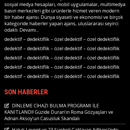
sosyal medya hesapları, mobil uygulamalar, multimedya
basın merkezleri gibi ürünlerle hizmet veren modern
bir haber ajansı. Dünya siyaseti ve ekonomisi ve birçok
kategoride haberler yapan ajans, uluslararası seyirci
odaklı.
Devamı…
dedektif
–
dedektiflik
–
özel dedektif
–
özel dedektiflik
dedektif
–
dedektiflik
–
özel dedektif
–
özel dedektiflik
dedektif
–
dedektiflik
–
özel dedektif
–
özel dedektiflik
dedektif
–
dedektiflik
–
özel dedektif
–
özel dedektiflik
dedektif
–
dedektiflik
–
özel dedektif
–
özel dedektiflik
SON HABERLER
DİNLEME CİHAZI BULMA PROGRAMI İLE
KANITLANDI! Güzide Duran’ın Roma Gözyaşları ve
Adnan Aksoy’un Casusluk Skandalı
Haluk Levent ve 23 Şüpheli Çağlayan Adliyesi’nde: