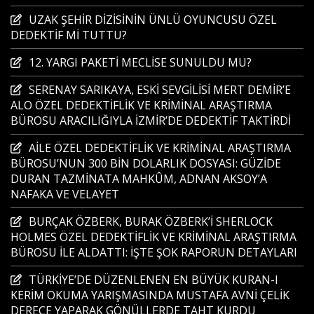
UZAK ŞEHİR DİZİSİNİN ÜNLÜ OYUNCUSU ÖZEL
DEDEKTİF Mİ TUTTU?
12. YARGI PAKETİ MECLİSE SUNULDU MU?
SERENAY SARIKAYA, ESKİ SEVGİLİSİ MERT DEMİR’E
ALO ÖZEL DEDEKTİFLİK VE KRİMİNAL ARAŞTIRMA
BÜROSU ARACILIĞIYLA İZMİR’DE DEDEKTİF TAKTİRDİ
AİLE ÖZEL DEDEKTİFLİK VE KRİMİNAL ARAŞTIRMA
BÜROSU’NUN 300 BİN DOLARLIK DOSYASI: GÜZİDE
DURAN TAZMİNATA MAHKÛM, ADNAN AKSOY’A
NAFAKA VE VELAYET
BURÇAK ÖZBERK, BURAK ÖZBERK’İ SHERLOCK
HOLMES ÖZEL DEDEKTİFLİK VE KRİMİNAL ARAŞTIRMA
BÜROSU İLE ALDATTI: İŞTE ŞOK RAPORUN DETAYLARI
TÜRKİYE’DE DÜZENLENEN EN BÜYÜK KURAN-I
KERİM OKUMA YARIŞMASINDA MUSTAFA AVNİ ÇELİK
DERECE YAPARAK GÖNÜLLERDE TAHT KURDU