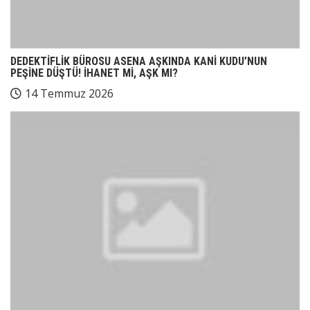
DEDEKTİFLİK BÜROSU ASENA AŞKINDA KANİ KUDU’NUN
PEŞİNE DÜŞTÜ! İHANET Mİ, AŞK MI?
14 Temmuz 2026