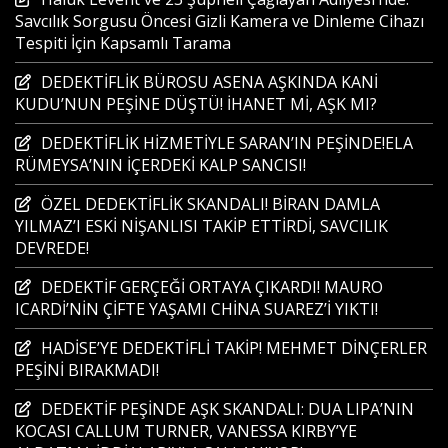
Savcılık Sorgusu Öncesi Gizli Kamera ve Dinleme Cihazı
Tespiti İçin Kapsamlı Tarama
DEDEKTİFLİK BÜROSU ASENA AŞKINDA KANİ
KUDU’NUN PEŞİNE DÜŞTÜ! İHANET Mİ, AŞK MI?
DEDEKTİFLİK HİZMETİYLE SARAN’IN PEŞİNDE!ELA
RÜMEYSA’NIN İÇERDEKİ KALP SANCISI!
ÖZEL DEDEKTİFLİK SKANDALI! BİRAN DAMLA
YILMAZ’I ESKİ NİŞANLISI TAKİP ETTİRDİ, SAVCILIK
DEVREDE!
DEDEKTİF GERÇEĞİ ORTAYA ÇIKARDI! MAURO
ICARDİ’NİN ÇİFTE YAŞAMI CHİNA SUAREZ’İ YIKTI!
HADİSE’YE DEDEKTİFLİ TAKİP! MEHMET DİNÇERLER
PEŞİNİ BIRAKMADI!
DEDEKTİF PEŞİNDE AŞK SKANDALI: DUA LIPA’NIN
KOCASI CALLUM TURNER, VANESSA KIRBY’YE