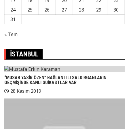
17
18
19
20
21
22
23
24
25
26
27
28
29
30
31
« Tem
İSTANBUL
“MUSAB YASİR ÖZEN” BAĞLANTILI SALDIRGANLARIN
GEÇMİŞİNDE KANLI SUİKASTLAR VAR
28 Kasım 2019