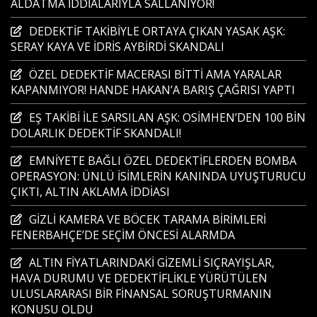
ALDATMA İDDİALARIYLA SALLANIYOR!
DEDEKTİF TAKİBİYLE ORTAYA ÇIKAN YASAK AŞK:
SERAY KAYA VE İDRİS AYBİRDİ SKANDALI
ÖZEL DEDEKTİF MACERASI BİTTİ AMA YARALAR
KAPANMIYOR! HANDE HAKAN’A BARIŞ ÇAĞRISI YAPTI
EŞ TAKİBİ İLE SARSILAN AŞK: OSİMHEN’DEN 100 BİN
DOLARLIK DEDEKTİF SKANDALI!
EMNİYETE BAĞLI ÖZEL DEDEKTİFLERDEN BOMBA
OPERASYON: ÜNLÜ İSİMLERİN KANINDA UYUŞTURUCU
ÇIKTI, ALTIN AKLAMA İDDİASI
GİZLİ KAMERA VE BÖCEK TARAMA BİRİMLERİ
FENERBAHÇE’DE SEÇİM ÖNCESİ ALARMDA
ALTIN FİYATLARINDAKİ GİZEMLİ SIÇRAYIŞLAR,
HAVA DURUMU VE DEDEKTİFLİKLE YÜRÜTÜLEN
ULUSLARARASI BİR FİNANSAL SORUŞTURMANIN
KONUSU OLDU