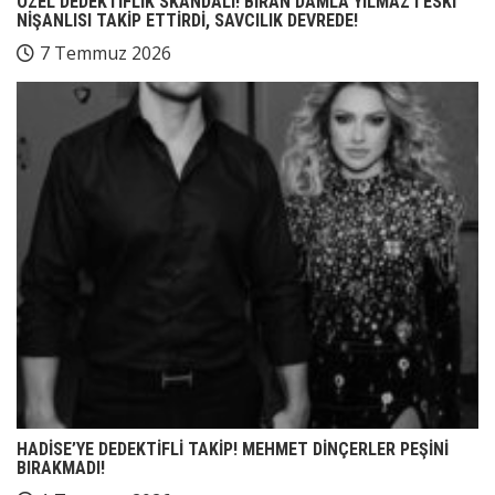
ÖZEL DEDEKTİFLİK SKANDALI! BİRAN DAMLA YILMAZ’I ESKİ
NİŞANLISI TAKİP ETTİRDİ, SAVCILIK DEVREDE!
7 Temmuz 2026
HADİSE’YE DEDEKTİFLİ TAKİP! MEHMET DİNÇERLER PEŞİNİ
BIRAKMADI!