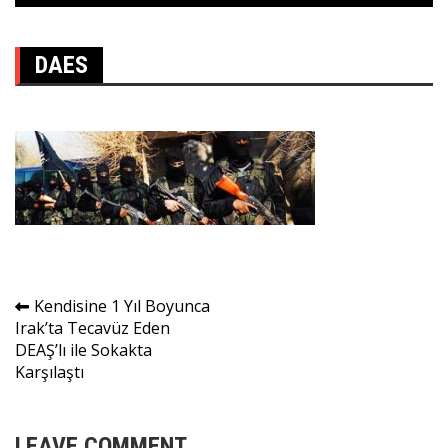
DAES
Yazı
Kendisine 1 Yıl Boyunca
Irak’ta Tecavüz Eden
gezinmesi
DEAŞ’lı ile Sokakta
Karşılaştı
LEAVE COMMENT