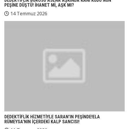
DEDEKTİFLİK BÜROSU ASENA AŞKINDA KANİ KUDU’NUN
PEŞİNE DÜŞTÜ! İHANET Mİ, AŞK MI?
14 Temmuz 2026
DEDEKTİFLİK HİZMETİYLE SARAN’IN PEŞİNDE!ELA
RÜMEYSA’NIN İÇERDEKİ KALP SANCISI!