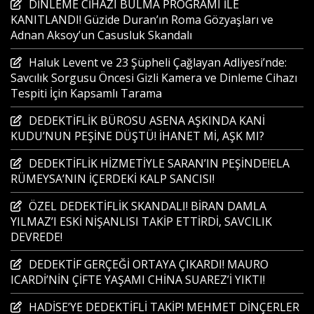
DİNLEME CİHAZI BULMA PROGRAMI İLE
KANITLANDI! Güzide Duran’ın Roma Gözyaşları ve
Adnan Aksoy’un Casusluk Skandalı
Haluk Levent ve 23 Şüpheli Çağlayan Adliyesi’nde:
Savcılık Sorgusu Öncesi Gizli Kamera ve Dinleme Cihazı
Tespiti İçin Kapsamlı Tarama
DEDEKTİFLİK BÜROSU ASENA AŞKINDA KANİ
KUDU’NUN PEŞİNE DÜŞTÜ! İHANET Mİ, AŞK MI?
DEDEKTİFLİK HİZMETİYLE SARAN’IN PEŞİNDE!ELA
RÜMEYSA’NIN İÇERDEKİ KALP SANCISI!
ÖZEL DEDEKTİFLİK SKANDALI! BİRAN DAMLA
YILMAZ’I ESKİ NİŞANLISI TAKİP ETTİRDİ, SAVCILIK
DEVREDE!
DEDEKTİF GERÇEĞİ ORTAYA ÇIKARDI! MAURO
ICARDİ’NİN ÇİFTE YAŞAMI CHİNA SUAREZ’İ YIKTI!
HADİSE’YE DEDEKTİFLİ TAKİP! MEHMET DİNÇERLER