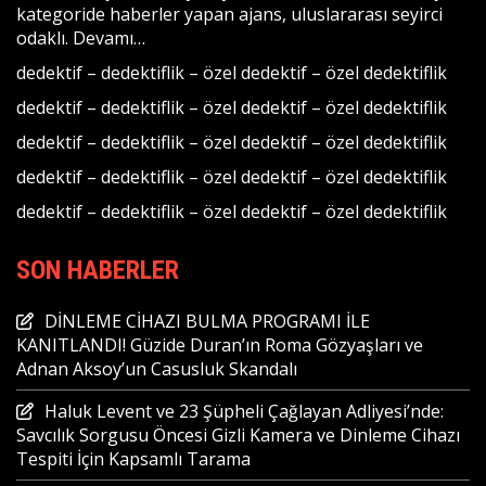
kategoride haberler yapan ajans, uluslararası seyirci
odaklı.
Devamı…
dedektif
–
dedektiflik
–
özel dedektif
–
özel dedektiflik
dedektif
–
dedektiflik
–
özel dedektif
–
özel dedektiflik
dedektif
–
dedektiflik
–
özel dedektif
–
özel dedektiflik
dedektif
–
dedektiflik
–
özel dedektif
–
özel dedektiflik
dedektif
–
dedektiflik
–
özel dedektif
–
özel dedektiflik
SON HABERLER
DİNLEME CİHAZI BULMA PROGRAMI İLE
KANITLANDI! Güzide Duran’ın Roma Gözyaşları ve
Adnan Aksoy’un Casusluk Skandalı
Haluk Levent ve 23 Şüpheli Çağlayan Adliyesi’nde:
Savcılık Sorgusu Öncesi Gizli Kamera ve Dinleme Cihazı
Tespiti İçin Kapsamlı Tarama