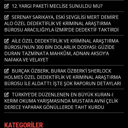
12. YARGI PAKETİ MECLİSE SUNULDU MU?
SERENAY SARIKAYA, ESKİ SEVGİLİSİ MERT DEMİR’E
ALO ÖZEL DEDEKTİFLİK VE KRİMİNAL ARAŞTIRMA
BÜROSU ARACILIĞIYLA İZMİR’DE DEDEKTİF TAKTİRDİ
AİLE ÖZEL DEDEKTİFLİK VE KRİMİNAL ARAŞTIRMA
BÜROSU’NUN 300 BİN DOLARLIK DOSYASI: GÜZİDE
DURAN TAZMİNATA MAHKÛM, ADNAN AKSOY’A
NAFAKA VE VELAYET
BURÇAK ÖZBERK, BURAK ÖZBERK’İ SHERLOCK
HOLMES ÖZEL DEDEKTİFLİK VE KRİMİNAL ARAŞTIRMA
BÜROSU İLE ALDATTI: İŞTE ŞOK RAPORUN DETAYLARI
TÜRKİYE’DE DÜZENLENEN EN BÜYÜK KURAN-I
KERİM OKUMA YARIŞMASINDA MUSTAFA AVNİ ÇELİK
DERECE YAPARAK GÖNÜLLERDE TAHT KURDU
KATEGORILER