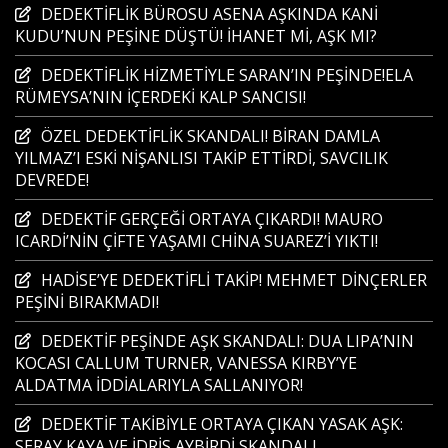
DEDEKTİFLİK BÜROSU ASENA AŞKINDA KANİ
KUDU’NUN PEŞİNE DÜŞTÜ! İHANET Mİ, AŞK MI?
DEDEKTİFLİK HİZMETİYLE SARAN’IN PEŞİNDE!ELA
RÜMEYSA’NIN İÇERDEKİ KALP SANCISI!
ÖZEL DEDEKTİFLİK SKANDALI! BİRAN DAMLA
YILMAZ’I ESKİ NİŞANLISI TAKİP ETTİRDİ, SAVCILIK
DEVREDE!
DEDEKTİF GERÇEĞİ ORTAYA ÇIKARDI! MAURO
ICARDİ’NİN ÇİFTE YAŞAMI CHİNA SUAREZ’İ YIKTI!
HADİSE’YE DEDEKTİFLİ TAKİP! MEHMET DİNÇERLER
PEŞİNİ BIRAKMADI!
DEDEKTİF PEŞİNDE AŞK SKANDALI: DUA LIPA’NIN
KOCASI CALLUM TURNER, VANESSA KIRBY’YE
ALDATMA İDDİALARIYLA SALLANIYOR!
DEDEKTİF TAKİBİYLE ORTAYA ÇIKAN YASAK AŞK:
SERAY KAYA VE İDRİS AYBİRDİ SKANDALI