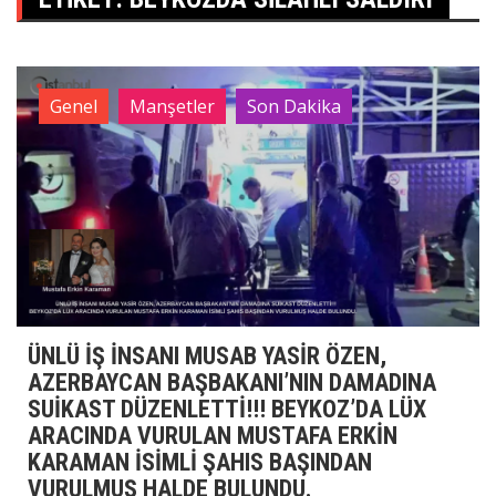
Genel
Manşetler
Son Dakika
ÜNLÜ İŞ İNSANI MUSAB YASİR ÖZEN,
AZERBAYCAN BAŞBAKANI’NIN DAMADINA
SUİKAST DÜZENLETTİ!!! BEYKOZ’DA LÜX
ARACINDA VURULAN MUSTAFA ERKİN
KARAMAN İSİMLİ ŞAHIS BAŞINDAN
VURULMUŞ HALDE BULUNDU.