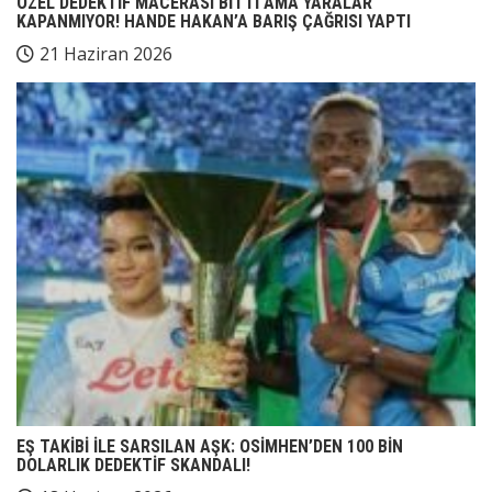
ÖZEL DEDEKTİF MACERASI BİTTİ AMA YARALAR
KAPANMIYOR! HANDE HAKAN’A BARIŞ ÇAĞRISI YAPTI
21 Haziran 2026
EŞ TAKİBİ İLE SARSILAN AŞK: OSİMHEN’DEN 100 BİN
DOLARLIK DEDEKTİF SKANDALI!