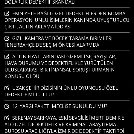
DOLARLIK DEDEKTİF SKANDALI!
EMNİYETE BAĞLI ÖZEL DEDEKTİFLERDEN BOMBA
OPERASYON: ÜNLÜ İSİMLERİN KANINDA UYUŞTURUCU
ÇIKTI, ALTIN AKLAMA İDDİASI
GİZLİ KAMERA VE BÖCEK TARAMA BİRİMLERİ
FENERBAHÇE’DE SEÇİM ÖNCESİ ALARMDA
ALTIN FİYATLARINDAKİ GİZEMLİ SIÇRAYIŞLAR,
HAVA DURUMU VE DEDEKTİFLİKLE YÜRÜTÜLEN
ULUSLARARASI BİR FİNANSAL SORUŞTURMANIN
KONUSU OLDU
UZAK ŞEHİR DİZİSİNİN ÜNLÜ OYUNCUSU ÖZEL
DEDEKTİF Mİ TUTTU?
12. YARGI PAKETİ MECLİSE SUNULDU MU?
SERENAY SARIKAYA, ESKİ SEVGİLİSİ MERT DEMİR’E
ALO ÖZEL DEDEKTİFLİK VE KRİMİNAL ARAŞTIRMA
BÜROSU ARACILIĞIYLA İZMİR’DE DEDEKTİF TAKTİRDİ