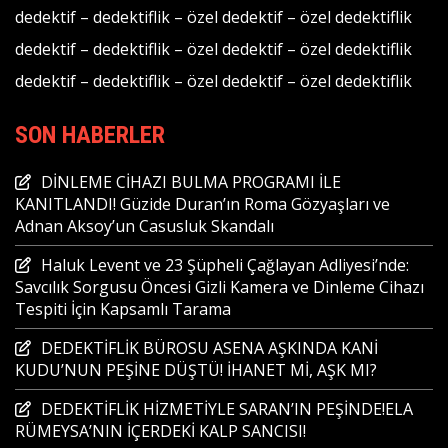
dedektif
–
dedektiflik
–
özel dedektif
–
özel dedektiflik
dedektif
–
dedektiflik
–
özel dedektif
–
özel dedektiflik
dedektif
–
dedektiflik
–
özel dedektif
–
özel dedektiflik
SON HABERLER
DİNLEME CİHAZI BULMA PROGRAMI İLE
KANITLANDI! Güzide Duran’ın Roma Gözyaşları ve
Adnan Aksoy’un Casusluk Skandalı
Haluk Levent ve 23 Şüpheli Çağlayan Adliyesi’nde:
Savcılık Sorgusu Öncesi Gizli Kamera ve Dinleme Cihazı
Tespiti İçin Kapsamlı Tarama
DEDEKTİFLİK BÜROSU ASENA AŞKINDA KANİ
KUDU’NUN PEŞİNE DÜŞTÜ! İHANET Mİ, AŞK MI?
DEDEKTİFLİK HİZMETİYLE SARAN’IN PEŞİNDE!ELA
RÜMEYSA’NIN İÇERDEKİ KALP SANCISI!