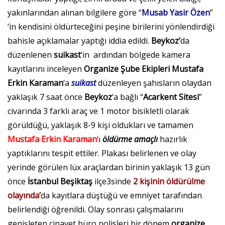
yakınlarından alınan bilgilere göre “
Musab Yasir Özen
”
‘in kendisini öldürteceğini peşine birilerini yönlendirdiği
bahisle açıklamalar yaptığı iddia edildi.
Beykoz’
da
düzenlenen
suikast
‘in ardından bölgede kamera
kayıtlarını inceleyen
Organize Şube Ekipleri Mustafa
Erkin Karaman
‘a
suikast
düzenleyen şahısların olaydan
yaklaşık 7 saat önce
Beykoz
‘a
bağlı “
Acarkent Sitesi
”
civarında 3 farklı araç ve 1 motor bisikletli olarak
görüldüğü, yaklaşık 8-9 kişi oldukları ve tamamen
Mustafa Erkin Karaman
‘ı
öldürme
amaçlı
hazırlık
yaptıklarını tespit ettiler. Plakası belirlenen ve olay
yerinde görülen lüx araçlardan birinin yaklaşık 13 gün
önce
İstanbul
Beşiktaş
ilçe3sinde
2 kişinin öldürülme
olayında’
da kayıtlara düştüğü ve emniyet tarafından
belirlendiği öğrenildi. Olay sonrası çalışmalarını
genişleten cinayet büro polisleri bir dönem
organize