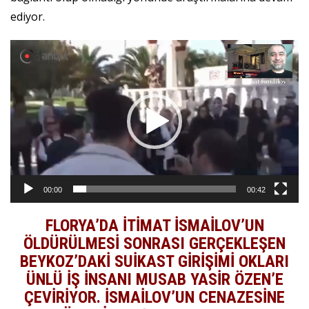
ediyor.
Video
oynatıcı
00:00
00:42
FLORYA’DA İTİMAT İSMAİLOV’UN
ÖLDÜRÜLMESİ SONRASI GERÇEKLEŞEN
BEYKOZ’DAKİ SUİKAST GİRİŞİMİ OKLARI
ÜNLÜ İŞ İNSANI MUSAB YASİR ÖZEN’E
ÇEVİRİYOR. İSMAİLOV’UN CENAZESİNE