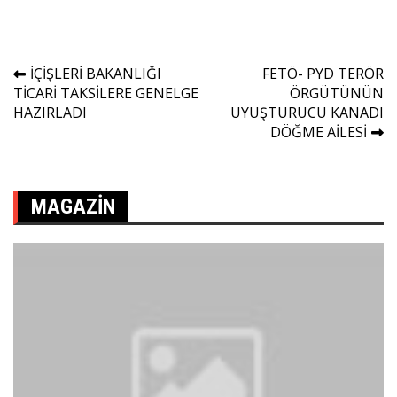
Yazı
İÇİŞLERİ BAKANLIĞI
FETÖ- PYD TERÖR
TİCARİ TAKSİLERE GENELGE
ÖRGÜTÜNÜN
gezinmesi
HAZIRLADI
UYUŞTURUCU KANADI
DÖĞME AİLESİ
MAGAZIN