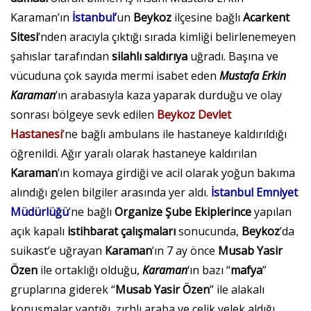
Karaman’ın
İstanbul’
un
Beykoz
ilçesine bağlı
Acarkent
Sitesi
’nden aracıyla çıktığı sırada kimliği belirlenemeyen
şahıslar tarafından
silahlı saldırıya
uğradı. Başına ve
vücuduna çok sayıda mermi isabet eden
Mustafa Erkin
Karaman
’ın arabasıyla kaza yaparak durduğu ve olay
sonrası bölgeye sevk edilen
Beykoz Devlet
Hastanesi
’ne bağlı ambulans ile hastaneye kaldırıldığı
öğrenildi. Ağır yaralı olarak hastaneye kaldırılan
Karaman
’ın komaya girdiği ve acil olarak yoğun bakıma
alındığı gelen bilgiler arasında yer aldı.
İstanbul Emniyet
Müdürlüğü
’ne bağlı
Organize Şube Ekiplerince
yapılan
açık kapalı
istihbarat çalışmaları
sonucunda,
Beykoz
’da
suikast’e uğrayan
Karaman
’ın 7 ay önce
Musab Yasir
Özen
ile ortaklığı olduğu,
Karaman
‘ın bazı “
mafya
”
gruplarına giderek “
Musab Yasir Özen
” ile alakalı
konuşmalar yaptığı, zırhlı araba ve çelik yelek aldığı,