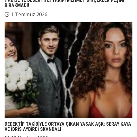
HADİSE’YE DEDEKTİFLİ TAKİP! MEHMET DİNÇERLER PEŞİNİ
BIRAKMADI!
1 Temmuz 2026
DEDEKTİF TAKİBİYLE ORTAYA ÇIKAN YASAK AŞK: SERAY KAYA
VE İDRİS AYBİRDİ SKANDALI