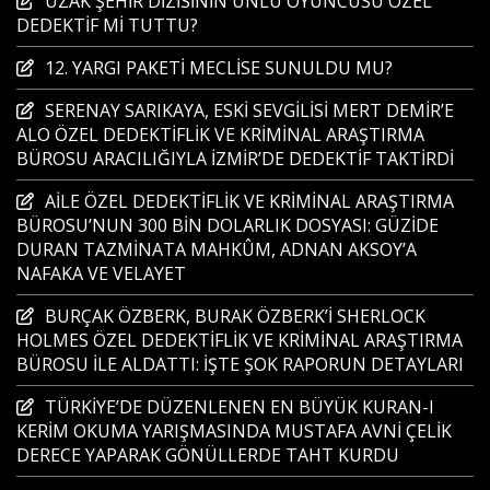
UZAK ŞEHİR DİZİSİNİN ÜNLÜ OYUNCUSU ÖZEL
DEDEKTİF Mİ TUTTU?
12. YARGI PAKETİ MECLİSE SUNULDU MU?
SERENAY SARIKAYA, ESKİ SEVGİLİSİ MERT DEMİR’E
ALO ÖZEL DEDEKTİFLİK VE KRİMİNAL ARAŞTIRMA
BÜROSU ARACILIĞIYLA İZMİR’DE DEDEKTİF TAKTİRDİ
AİLE ÖZEL DEDEKTİFLİK VE KRİMİNAL ARAŞTIRMA
BÜROSU’NUN 300 BİN DOLARLIK DOSYASI: GÜZİDE
DURAN TAZMİNATA MAHKÛM, ADNAN AKSOY’A
NAFAKA VE VELAYET
BURÇAK ÖZBERK, BURAK ÖZBERK’İ SHERLOCK
HOLMES ÖZEL DEDEKTİFLİK VE KRİMİNAL ARAŞTIRMA
BÜROSU İLE ALDATTI: İŞTE ŞOK RAPORUN DETAYLARI
TÜRKİYE’DE DÜZENLENEN EN BÜYÜK KURAN-I
KERİM OKUMA YARIŞMASINDA MUSTAFA AVNİ ÇELİK
DERECE YAPARAK GÖNÜLLERDE TAHT KURDU