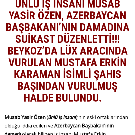
ÜNLÜ İŞ İNSANI MUSAB
YASİR ÖZEN, AZERBAYCAN
BAŞBAKANI’NIN DAMADINA
SUİKAST DÜZENLETTİ!!!
BEYKOZ’DA LÜX ARACINDA
VURULAN MUSTAFA ERKİN
KARAMAN İSİMLİ ŞAHIS
BAŞINDAN VURULMUŞ
HALDE BULUNDU.
Musab Yasir Özen
(
ünlü iş insanı
)’nın eski ortaklarından
olduğu iddia edilen ve
Azerbaycan Başbakan’ının
damadı
olarak bilinen iş insanı Mustafa Erkin