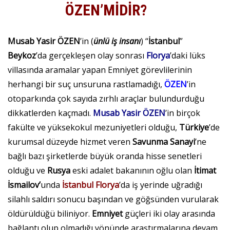
ÖZEN’MİDİR?
Musab Yasir ÖZEN
’in (
ünlü iş insanı
) “
İstanbul
”
Beykoz
’da gerçekleşen olay sonrası
Florya
’daki lüks
villasında aramalar yapan Emniyet görevlilerinin
herhangi bir suç unsuruna rastlamadığı,
ÖZEN
’in
otoparkında çok sayıda zırhlı araçlar bulundurduğu
dikkatlerden kaçmadı.
Musab Yasir ÖZEN
’in birçok
fakülte ve yüksekokul mezuniyetleri olduğu,
Türkiye
’de
kurumsal düzeyde hizmet veren
Savunma Sanayi
’ne
bağlı bazı şirketlerde büyük oranda hisse senetleri
olduğu ve
Rusya
eski adalet bakanının oğlu olan
İtimat
İsmailov’
unda
İstanbul Florya
’da iş yerinde uğradığı
silahlı saldırı sonucu başından ve göğsünden vurularak
öldürüldüğü biliniyor.
Emniyet
güçleri iki olay arasında
bağlantı olup olmadığı yönünde araştırmalarına devam