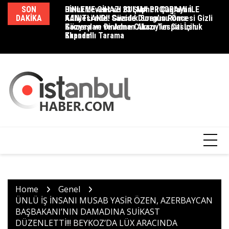
Skip
SON
DİNLEME CİHAZI BULMA PROGRAMI İLE
Haluk Levent ve 23 Şüpheli Çağlayan
D
to
DAKIKA
KANITLANDI! Güzide Duran’ın Roma
Adliyesi’nde: Savcılık Sorgusu Öncesi Gizli
K
content
Gözyaşları ve Adnan Aksoy’un Casusluk
Kamera ve Dinleme Cihazı Tespiti İçin
M
Skandalı
Kapsamlı Tarama
Home
Genel
ÜNLÜ İŞ İNSANI MUSAB YASİR ÖZEN, AZERBAYCAN
BAŞBAKANI’NIN DAMADINA SUİKAST
DÜZENLETTİ!!! BEYKOZ’DA LÜX ARACINDA