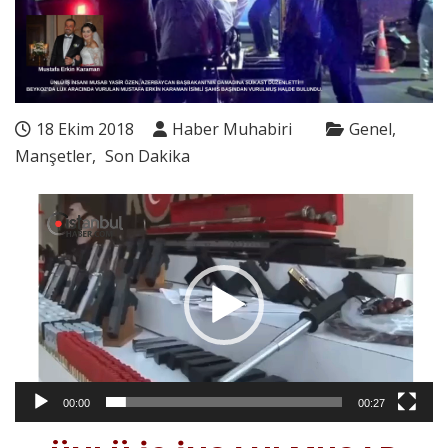
18 Ekim 2018
Haber Muhabiri
Genel
Manşetler
Son Dakika
Video
oynatıcı
00:00
00:27