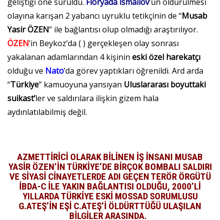
geliştiği öne sürüldü.
Floryada İsmailov
’un öldürülmesi
olayına karışan 2 yabancı uyruklu tetikçinin de “
Musab
Yasir ÖZEN
” ile bağlantısı olup olmadığı araştırılıyor.
ÖZEN
’in Beykoz’da ( )
gerçekleşen olay sonrası
yakalanan adamlarından 4 kişinin
eski özel harekatçı
olduğu ve
Nato
’da görev yaptıkları öğrenildi. Ard arda
“
Türkiye
” kamuoyuna yansıyan
Uluslararası boyuttaki
suikast’
ler ve saldırılara ilişkin gizem hala
aydınlatılabilmiş değil.
AZMETTİRİCİ OLARAK BİLİNEN İŞ İNSANI MUSAB
YASİR ÖZEN’İN TÜRKİYE’DE BİRÇOK BOMBALI SALDIRI
VE SİYASİ CİNAYETLERDE ADI GEÇEN TERÖR ÖRGÜTÜ
İBDA-C İLE YAKIN BAĞLANTISI OLDUĞU, 2000’Lİ
YILLARDA TÜRKİYE ESKİ MOSSAD SORUMLUSU
G.ATEŞ’İN EŞİ C.ATEŞ’İ ÖLDÜRTTÜĞÜ ULAŞILAN
BİLGİLER ARASINDA.