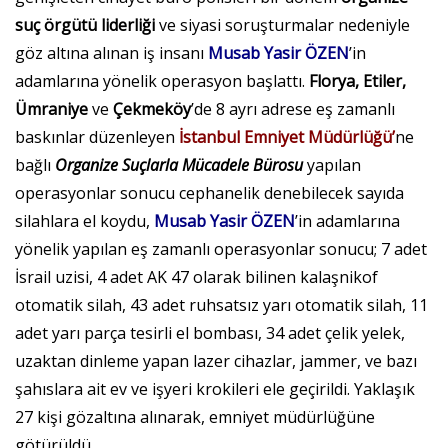
suç örgütü liderliği
ve siyasi soruşturmalar nedeniyle
göz altına alınan iş insanı
Musab Yasir ÖZEN
’in
adamlarına yönelik operasyon başlattı.
Florya, Etiler,
Ümraniye
ve
Çekmeköy
’de 8 ayrı adrese eş zamanlı
baskınlar düzenleyen
İstanbul Emniyet Müdürlüğü’
ne
bağlı
Organize Suçlarla Mücadele Bürosu
yapılan
operasyonlar sonucu cephanelik denebilecek sayıda
silahlara el koydu,
Musab Yasir ÖZEN
’in adamlarına
yönelik yapılan eş zamanlı operasyonlar sonucu; 7 adet
İsrail uzisi, 4 adet AK 47 olarak bilinen kalaşnikof
otomatik silah, 43 adet ruhsatsız yarı otomatik silah, 11
adet yarı parça tesirli el bombası, 34 adet çelik yelek,
uzaktan dinleme yapan lazer cihazlar, jammer, ve bazı
şahıslara ait ev ve işyeri krokileri ele geçirildi. Yaklaşık
27 kişi gözaltına alınarak, emniyet müdürlüğüne
götürüldü.