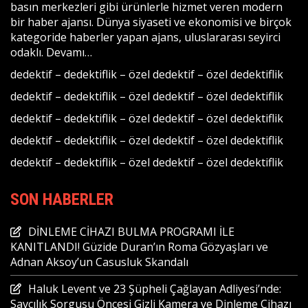
basın merkezleri gibi ürünlerle hizmet veren modern
bir haber ajansı. Dünya siyaseti ve ekonomisi ve birçok
kategoride haberler yapan ajans, uluslararası seyirci
odaklı.
Devamı…
dedektif
–
dedektiflik
–
özel dedektif
–
özel dedektiflik
dedektif
–
dedektiflik
–
özel dedektif
–
özel dedektiflik
dedektif
–
dedektiflik
–
özel dedektif
–
özel dedektiflik
dedektif
–
dedektiflik
–
özel dedektif
–
özel dedektiflik
dedektif
–
dedektiflik
–
özel dedektif
–
özel dedektiflik
SON HABERLER
DİNLEME CİHAZI BULMA PROGRAMI İLE
KANITLANDI! Güzide Duran’ın Roma Gözyaşları ve
Adnan Aksoy’un Casusluk Skandalı
Haluk Levent ve 23 Şüpheli Çağlayan Adliyesi’nde:
Savcılık Sorgusu Öncesi Gizli Kamera ve Dinleme Cihazı