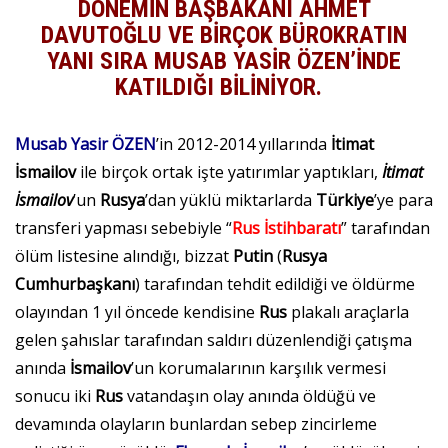
DÖNEMİN BAŞBAKANI AHMET
DAVUTOĞLU VE BİRÇOK BÜROKRATIN
YANI SIRA MUSAB YASİR ÖZEN’İNDE
KATILDIĞI BİLİNİYOR.
Musab Yasir ÖZEN
’in 2012-2014 yıllarında
İtimat
İsmailov
ile birçok ortak işte yatırımlar yaptıkları,
İtimat
İsmailov
’un
Rusya
’dan yüklü miktarlarda
Türkiye
’ye para
transferi yapması sebebiyle “
Rus İstihbaratı
” tarafından
ölüm listesine alındığı, bizzat
Putin
(
Rusya
Cumhurbaşkanı
) tarafından tehdit edildiği ve öldürme
olayından 1 yıl öncede kendisine
Rus
plakalı araçlarla
gelen şahıslar tarafından saldırı düzenlendiği çatışma
anında
İsmailov
’un korumalarının karşılık vermesi
sonucu iki
Rus
vatandaşın olay anında öldüğü ve
devamında olayların bunlardan sebep zincirleme