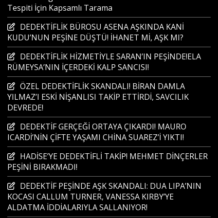
Tespiti İçin Kapsamlı Tarama
DEDEKTİFLİK BÜROSU ASENA AŞKINDA KANİ
KUDU’NUN PEŞİNE DÜŞTÜ! İHANET Mİ, AŞK MI?
DEDEKTİFLİK HİZMETİYLE SARAN’IN PEŞİNDE!ELA
RÜMEYSA’NIN İÇERDEKİ KALP SANCISI!
ÖZEL DEDEKTİFLİK SKANDALI! BİRAN DAMLA
YILMAZ’I ESKİ NİŞANLISI TAKİP ETTİRDİ, SAVCILIK
DEVREDE!
DEDEKTİF GERÇEĞİ ORTAYA ÇIKARDI! MAURO
ICARDİ’NİN ÇİFTE YAŞAMI CHİNA SUAREZ’İ YIKTI!
HADİSE’YE DEDEKTİFLİ TAKİP! MEHMET DİNÇERLER
PEŞİNİ BIRAKMADI!
DEDEKTİF PEŞİNDE AŞK SKANDALI: DUA LIPA’NIN
KOCASI CALLUM TURNER, VANESSA KIRBY’YE
ALDATMA İDDİALARIYLA SALLANIYOR!