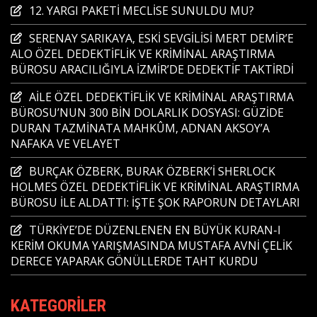
12. YARGI PAKETİ MECLİSE SUNULDU MU?
SERENAY SARIKAYA, ESKİ SEVGİLİSİ MERT DEMİR’E
ALO ÖZEL DEDEKTİFLİK VE KRİMİNAL ARAŞTIRMA
BÜROSU ARACILIĞIYLA İZMİR’DE DEDEKTİF TAKTİRDİ
AİLE ÖZEL DEDEKTİFLİK VE KRİMİNAL ARAŞTIRMA
BÜROSU’NUN 300 BİN DOLARLIK DOSYASI: GÜZİDE
DURAN TAZMİNATA MAHKÛM, ADNAN AKSOY’A
NAFAKA VE VELAYET
BURÇAK ÖZBERK, BURAK ÖZBERK’İ SHERLOCK
HOLMES ÖZEL DEDEKTİFLİK VE KRİMİNAL ARAŞTIRMA
BÜROSU İLE ALDATTI: İŞTE ŞOK RAPORUN DETAYLARI
TÜRKİYE’DE DÜZENLENEN EN BÜYÜK KURAN-I
KERİM OKUMA YARIŞMASINDA MUSTAFA AVNİ ÇELİK
DERECE YAPARAK GÖNÜLLERDE TAHT KURDU
KATEGORILER