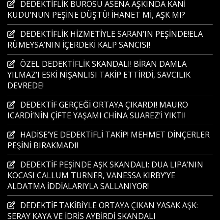
DEDEKTİFLİK BÜROSU ASENA AŞKINDA KANİ
KUDU’NUN PEŞİNE DÜŞTÜ! İHANET Mİ, AŞK MI?
DEDEKTİFLİK HİZMETİYLE SARAN’IN PEŞİNDE!ELA
RÜMEYSA’NIN İÇERDEKİ KALP SANCISI!
ÖZEL DEDEKTİFLİK SKANDALI! BİRAN DAMLA
YILMAZ’I ESKİ NİŞANLISI TAKİP ETTİRDİ, SAVCILIK
DEVREDE!
DEDEKTİF GERÇEĞİ ORTAYA ÇIKARDI! MAURO
ICARDİ’NİN ÇİFTE YAŞAMI CHİNA SUAREZ’İ YIKTI!
HADİSE’YE DEDEKTİFLİ TAKİP! MEHMET DİNÇERLER
PEŞİNİ BIRAKMADI!
DEDEKTİF PEŞİNDE AŞK SKANDALI: DUA LIPA’NIN
KOCASI CALLUM TURNER, VANESSA KIRBY’YE
ALDATMA İDDİALARIYLA SALLANIYOR!
DEDEKTİF TAKİBİYLE ORTAYA ÇIKAN YASAK AŞK:
SERAY KAYA VE İDRİS AYBİRDİ SKANDALI