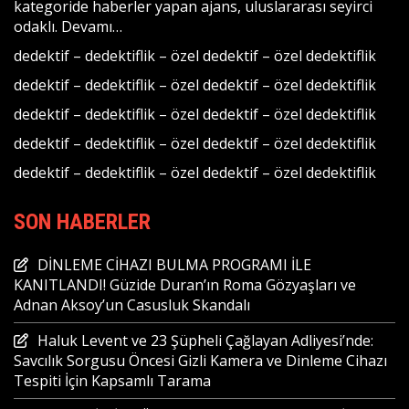
kategoride haberler yapan ajans, uluslararası seyirci
odaklı.
Devamı…
dedektif
–
dedektiflik
–
özel dedektif
–
özel dedektiflik
dedektif
–
dedektiflik
–
özel dedektif
–
özel dedektiflik
dedektif
–
dedektiflik
–
özel dedektif
–
özel dedektiflik
dedektif
–
dedektiflik
–
özel dedektif
–
özel dedektiflik
dedektif
–
dedektiflik
–
özel dedektif
–
özel dedektiflik
SON HABERLER
DİNLEME CİHAZI BULMA PROGRAMI İLE
KANITLANDI! Güzide Duran’ın Roma Gözyaşları ve
Adnan Aksoy’un Casusluk Skandalı
Haluk Levent ve 23 Şüpheli Çağlayan Adliyesi’nde:
Savcılık Sorgusu Öncesi Gizli Kamera ve Dinleme Cihazı
Tespiti İçin Kapsamlı Tarama