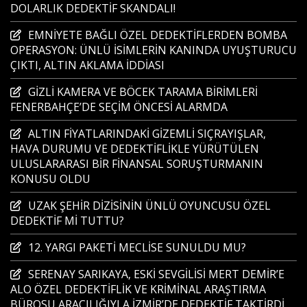
DOLARLIK DEDEKTİF SKANDALI!
EMNİYETE BAĞLI ÖZEL DEDEKTİFLERDEN BOMBA
OPERASYON: ÜNLÜ İSİMLERİN KANINDA UYUŞTURUCU
ÇIKTI, ALTIN AKLAMA İDDİASI
GİZLİ KAMERA VE BÖCEK TARAMA BİRİMLERİ
FENERBAHÇE’DE SEÇİM ÖNCESİ ALARMDA
ALTIN FİYATLARINDAKİ GİZEMLİ SIÇRAYIŞLAR,
HAVA DURUMU VE DEDEKTİFLİKLE YÜRÜTÜLEN
ULUSLARARASI BİR FİNANSAL SORUŞTURMANIN
KONUSU OLDU
UZAK ŞEHİR DİZİSİNİN ÜNLÜ OYUNCUSU ÖZEL
DEDEKTİF Mİ TUTTU?
12. YARGI PAKETİ MECLİSE SUNULDU MU?
SERENAY SARIKAYA, ESKİ SEVGİLİSİ MERT DEMİR’E
ALO ÖZEL DEDEKTİFLİK VE KRİMİNAL ARAŞTIRMA
BÜROSU ARACILIĞIYLA İZMİR’DE DEDEKTİF TAKTİRDİ