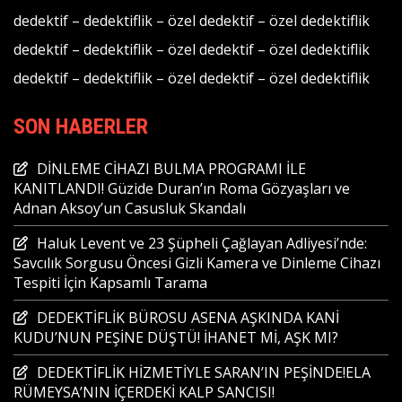
dedektif
–
dedektiflik
–
özel dedektif
–
özel dedektiflik
dedektif
–
dedektiflik
–
özel dedektif
–
özel dedektiflik
dedektif
–
dedektiflik
–
özel dedektif
–
özel dedektiflik
SON HABERLER
DİNLEME CİHAZI BULMA PROGRAMI İLE
KANITLANDI! Güzide Duran’ın Roma Gözyaşları ve
Adnan Aksoy’un Casusluk Skandalı
Haluk Levent ve 23 Şüpheli Çağlayan Adliyesi’nde:
Savcılık Sorgusu Öncesi Gizli Kamera ve Dinleme Cihazı
Tespiti İçin Kapsamlı Tarama
DEDEKTİFLİK BÜROSU ASENA AŞKINDA KANİ
KUDU’NUN PEŞİNE DÜŞTÜ! İHANET Mİ, AŞK MI?
DEDEKTİFLİK HİZMETİYLE SARAN’IN PEŞİNDE!ELA
RÜMEYSA’NIN İÇERDEKİ KALP SANCISI!