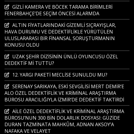
GİZLİ KAMERA VE BÖCEK TARAMA BİRİMLERİ
FENERBAHÇE’DE SEÇİM ÖNCESİ ALARMDA
ALTIN FİYATLARINDAKİ GİZEMLİ SIÇRAYIŞLAR,
HAVA DURUMU VE DEDEKTİFLİKLE YÜRÜTÜLEN
ULUSLARARASI BİR FİNANSAL SORUŞTURMANIN
KONUSU OLDU
UZAK ŞEHİR DİZİSİNİN ÜNLÜ OYUNCUSU ÖZEL
DEDEKTİF Mİ TUTTU?
12. YARGI PAKETİ MECLİSE SUNULDU MU?
SERENAY SARIKAYA, ESKİ SEVGİLİSİ MERT DEMİR’E
ALO ÖZEL DEDEKTİFLİK VE KRİMİNAL ARAŞTIRMA
BÜROSU ARACILIĞIYLA İZMİR’DE DEDEKTİF TAKTİRDİ
AİLE ÖZEL DEDEKTİFLİK VE KRİMİNAL ARAŞTIRMA
BÜROSU’NUN 300 BİN DOLARLIK DOSYASI: GÜZİDE
DURAN TAZMİNATA MAHKÛM, ADNAN AKSOY’A
NAFAKA VE VELAYET