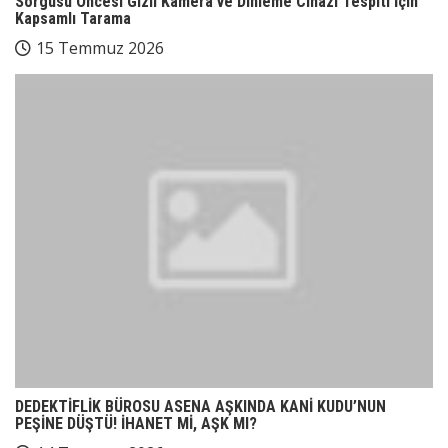
Sorgusu Öncesi Gizli Kamera ve Dinleme Cihazı Tespiti İçin
Kapsamlı Tarama
15 Temmuz 2026
DEDEKTİFLİK BÜROSU ASENA AŞKINDA KANİ KUDU’NUN
PEŞİNE DÜŞTÜ! İHANET Mİ, AŞK MI?