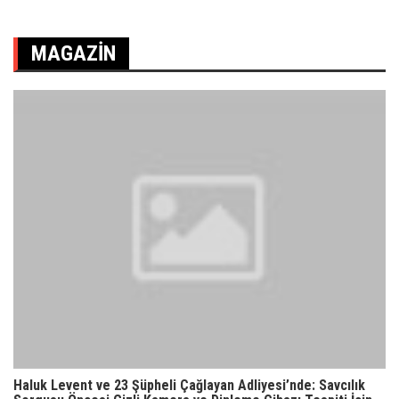
MAGAZIN
Haluk Levent ve 23 Şüpheli Çağlayan Adliyesi’nde: Savcılık