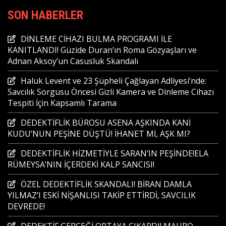
SON HABERLER
DİNLEME CİHAZI BULMA PROGRAMI İLE
KANITLANDI! Güzide Duran’ın Roma Gözyaşları ve
Adnan Aksoy’un Casusluk Skandalı
Haluk Levent ve 23 Şüpheli Çağlayan Adliyesi’nde:
Savcılık Sorgusu Öncesi Gizli Kamera ve Dinleme Cihazı
Tespiti İçin Kapsamlı Tarama
DEDEKTİFLİK BÜROSU ASENA AŞKINDA KANİ
KUDU’NUN PEŞİNE DÜŞTÜ! İHANET Mİ, AŞK MI?
DEDEKTİFLİK HİZMETİYLE SARAN’IN PEŞİNDE!ELA
RÜMEYSA’NIN İÇERDEKİ KALP SANCISI!
ÖZEL DEDEKTİFLİK SKANDALI! BİRAN DAMLA
YILMAZ’I ESKİ NİŞANLISI TAKİP ETTİRDİ, SAVCILIK
DEVREDE!
DEDEKTİF GERÇEĞİ ORTAYA ÇIKARDI! MAURO