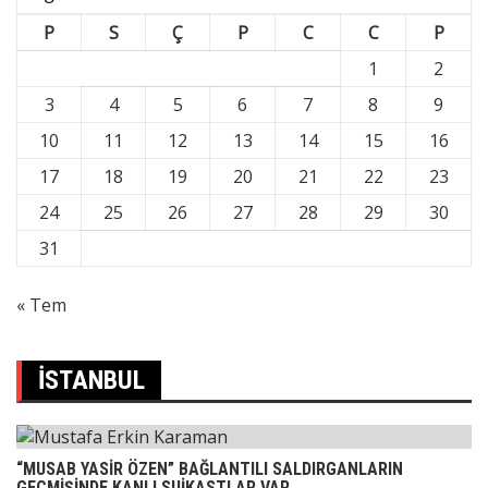
P
S
Ç
P
C
C
P
1
2
3
4
5
6
7
8
9
10
11
12
13
14
15
16
17
18
19
20
21
22
23
24
25
26
27
28
29
30
31
« Tem
İSTANBUL
“MUSAB YASİR ÖZEN” BAĞLANTILI SALDIRGANLARIN
GEÇMİŞİNDE KANLI SUİKASTLAR VAR