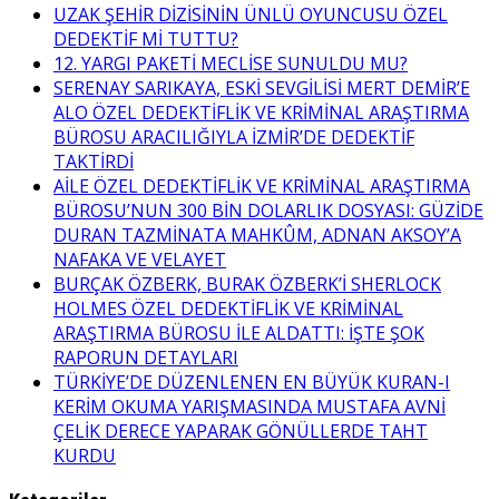
UZAK ŞEHİR DİZİSİNİN ÜNLÜ OYUNCUSU ÖZEL
DEDEKTİF Mİ TUTTU?
12. YARGI PAKETİ MECLİSE SUNULDU MU?
SERENAY SARIKAYA, ESKİ SEVGİLİSİ MERT DEMİR’E
ALO ÖZEL DEDEKTİFLİK VE KRİMİNAL ARAŞTIRMA
BÜROSU ARACILIĞIYLA İZMİR’DE DEDEKTİF
TAKTİRDİ
AİLE ÖZEL DEDEKTİFLİK VE KRİMİNAL ARAŞTIRMA
BÜROSU’NUN 300 BİN DOLARLIK DOSYASI: GÜZİDE
DURAN TAZMİNATA MAHKÛM, ADNAN AKSOY’A
NAFAKA VE VELAYET
BURÇAK ÖZBERK, BURAK ÖZBERK’İ SHERLOCK
HOLMES ÖZEL DEDEKTİFLİK VE KRİMİNAL
ARAŞTIRMA BÜROSU İLE ALDATTI: İŞTE ŞOK
RAPORUN DETAYLARI
TÜRKİYE’DE DÜZENLENEN EN BÜYÜK KURAN-I
KERİM OKUMA YARIŞMASINDA MUSTAFA AVNİ
ÇELİK DERECE YAPARAK GÖNÜLLERDE TAHT
KURDU