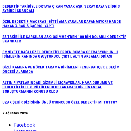
DEDEKTİF TAKİBİYLE ORTAYA ÇIKAN YASAK AŞK: SERAY KAYA VE İDRİS
AYBİRDİ SKANDALI
ÖZEL DEDEKTİF MACERASI BİTTİ AMA YARALAR KAPANMIYOR! HANDE
HAKAN’A BARIŞ ÇAĞRISI YAPTI
EŞ TAKİBİ İLE SARSILAN AŞK: OSİMHEN’DEN 100 BİN DOLARLIK DEDEKTİF
SKANDALI!
EMNİYETE BAĞLI ÖZEL DEDEKTİFLERDEN BOMBA OPERASYON: ÜNLÜ
İSİMLERİN KANINDA UYUŞTURUCU ÇIKTI, ALTIN AKLAMA İDDİASI
GİZLİ KAMERA VE BÖCEK TARAMA BİRİMLERİ FENERBAHÇE’DE SEÇİM
ÖNCESİ ALARMDA
ALTIN FİYATLARINDAKİ GİZEMLİ SIÇRAYIŞLAR, HAVA DURUMU VE
DEDEKTİFLİKLE YÜRÜTÜLEN ULUSLARARASI BİR FİNANSAL
SORUŞTURMANIN KONUSU OLDU
UZAK ŞEHİR DİZİSİNİN ÜNLÜ OYUNCUSU ÖZEL DEDEKTİF Mİ TUTTU?
7 Ağustos 2026
Facebook