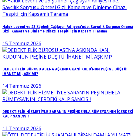
Haluk Levent ve 23 Şüpheli Çağlayan Adliyesi’nde: Savcılık Sorgusu Öncesi
Gizli Kamera ve Dinleme Cihazı Tespiti İçin Kapsamlı Tarama
15 Temmuz 2026
DEDEKTİFLİK BÜROSU ASENA AŞKINDA KANİ KUDU’NUN PEŞİNE DÜŞTÜ!
İHANET Mİ, AŞK MI?
14 Temmuz 2026
DEDEKTİFLİK HİZMETİYLE SARAN’IN PEŞİNDE!ELA RÜMEYSA’NIN İÇERDEKİ
KALP SANCISI!
11 Temmuz 2026