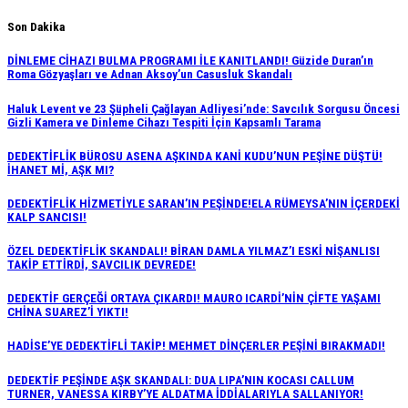
Skip
Son Dakika
to
DİNLEME CİHAZI BULMA PROGRAMI İLE KANITLANDI! Güzide Duran’ın
content
Roma Gözyaşları ve Adnan Aksoy’un Casusluk Skandalı
Haluk Levent ve 23 Şüpheli Çağlayan Adliyesi’nde: Savcılık Sorgusu Öncesi
Gizli Kamera ve Dinleme Cihazı Tespiti İçin Kapsamlı Tarama
DEDEKTİFLİK BÜROSU ASENA AŞKINDA KANİ KUDU’NUN PEŞİNE DÜŞTÜ!
İHANET Mİ, AŞK MI?
DEDEKTİFLİK HİZMETİYLE SARAN’IN PEŞİNDE!ELA RÜMEYSA’NIN İÇERDEKİ
KALP SANCISI!
ÖZEL DEDEKTİFLİK SKANDALI! BİRAN DAMLA YILMAZ’I ESKİ NİŞANLISI
TAKİP ETTİRDİ, SAVCILIK DEVREDE!
DEDEKTİF GERÇEĞİ ORTAYA ÇIKARDI! MAURO ICARDİ’NİN ÇİFTE YAŞAMI
CHİNA SUAREZ’İ YIKTI!
HADİSE’YE DEDEKTİFLİ TAKİP! MEHMET DİNÇERLER PEŞİNİ BIRAKMADI!
DEDEKTİF PEŞİNDE AŞK SKANDALI: DUA LIPA’NIN KOCASI CALLUM
TURNER, VANESSA KIRBY’YE ALDATMA İDDİALARIYLA SALLANIYOR!