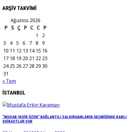
ARŞİV TAKVİMİ
Ağustos 2026
P
S
Ç
P
C
C
P
1
2
3
4
5
6
7
8
9
10
11
12
13
14
15
16
17
18
19
20
21
22
23
24
25
26
27
28
29
30
31
« Tem
İSTANBUL
“MUSAB YASİR ÖZEN” BAĞLANTILI SALDIRGANLARIN GEÇMİŞİNDE KANLI
SUİKASTLAR VAR