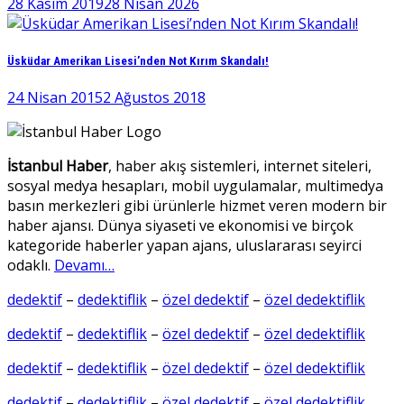
28 Kasım 2019
28 Nisan 2026
Üsküdar Amerikan Lisesi’nden Not Kırım Skandalı!
24 Nisan 2015
2 Ağustos 2018
İstanbul Haber
, haber akış sistemleri, internet siteleri,
sosyal medya hesapları, mobil uygulamalar, multimedya
basın merkezleri gibi ürünlerle hizmet veren modern bir
haber ajansı. Dünya siyaseti ve ekonomisi ve birçok
kategoride haberler yapan ajans, uluslararası seyirci
odaklı.
Devamı…
dedektif
–
dedektiflik
–
özel dedektif
–
özel dedektiflik
dedektif
–
dedektiflik
–
özel dedektif
–
özel dedektiflik
dedektif
–
dedektiflik
–
özel dedektif
–
özel dedektiflik
dedektif
–
dedektiflik
–
özel dedektif
–
özel dedektiflik