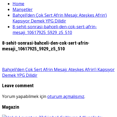
Home
Manşetler
Bahçeli’den Çok Sert Afrin Mesajı: Ateşkes Afrin’i
Kapsıyor Demek YPG Dilidir
8-sehit-sonrasi-bahceli-den-cok-sert-afrin-
mesaji_10617925_5929_z5_510
8-sehit-sonrasi-bahceli-den-cok-sert-afrin-
mesaji_10617925_5929_z5_510
Yazı
Bahçeli’den Çok Sert Afrin Mesajı: Ateşkes Afrin’i Kapsıyor
Demek YPG Dilidir
gezinmesi
Leave comment
Yorum yapabilmek için
oturum açmalısınız
.
Magazin