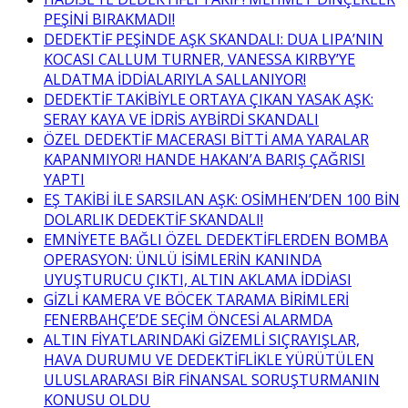
PEŞİNİ BIRAKMADI!
DEDEKTİF PEŞİNDE AŞK SKANDALI: DUA LIPA’NIN
KOCASI CALLUM TURNER, VANESSA KIRBY’YE
ALDATMA İDDİALARIYLA SALLANIYOR!
DEDEKTİF TAKİBİYLE ORTAYA ÇIKAN YASAK AŞK:
SERAY KAYA VE İDRİS AYBİRDİ SKANDALI
ÖZEL DEDEKTİF MACERASI BİTTİ AMA YARALAR
KAPANMIYOR! HANDE HAKAN’A BARIŞ ÇAĞRISI
YAPTI
EŞ TAKİBİ İLE SARSILAN AŞK: OSİMHEN’DEN 100 BİN
DOLARLIK DEDEKTİF SKANDALI!
EMNİYETE BAĞLI ÖZEL DEDEKTİFLERDEN BOMBA
OPERASYON: ÜNLÜ İSİMLERİN KANINDA
UYUŞTURUCU ÇIKTI, ALTIN AKLAMA İDDİASI
GİZLİ KAMERA VE BÖCEK TARAMA BİRİMLERİ
FENERBAHÇE’DE SEÇİM ÖNCESİ ALARMDA
ALTIN FİYATLARINDAKİ GİZEMLİ SIÇRAYIŞLAR,
HAVA DURUMU VE DEDEKTİFLİKLE YÜRÜTÜLEN
ULUSLARARASI BİR FİNANSAL SORUŞTURMANIN
KONUSU OLDU