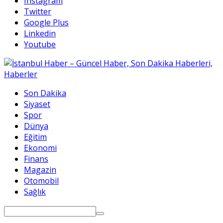
Instagram
Twitter
Google Plus
Linkedin
Youtube
Son Dakika
Siyaset
Spor
Dünya
Eğitim
Ekonomi
Finans
Magazin
Otomobil
Sağlık
Search
for: