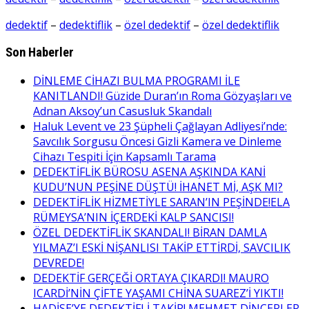
dedektif
–
dedektiflik
–
özel dedektif
–
özel dedektiflik
Son Haberler
DİNLEME CİHAZI BULMA PROGRAMI İLE
KANITLANDI! Güzide Duran’ın Roma Gözyaşları ve
Adnan Aksoy’un Casusluk Skandalı
Haluk Levent ve 23 Şüpheli Çağlayan Adliyesi’nde:
Savcılık Sorgusu Öncesi Gizli Kamera ve Dinleme
Cihazı Tespiti İçin Kapsamlı Tarama
DEDEKTİFLİK BÜROSU ASENA AŞKINDA KANİ
KUDU’NUN PEŞİNE DÜŞTÜ! İHANET Mİ, AŞK MI?
DEDEKTİFLİK HİZMETİYLE SARAN’IN PEŞİNDE!ELA
RÜMEYSA’NIN İÇERDEKİ KALP SANCISI!
ÖZEL DEDEKTİFLİK SKANDALI! BİRAN DAMLA
YILMAZ’I ESKİ NİŞANLISI TAKİP ETTİRDİ, SAVCILIK
DEVREDE!
DEDEKTİF GERÇEĞİ ORTAYA ÇIKARDI! MAURO
ICARDİ’NİN ÇİFTE YAŞAMI CHİNA SUAREZ’İ YIKTI!
HADİSE’YE DEDEKTİFLİ TAKİP! MEHMET DİNÇERLER