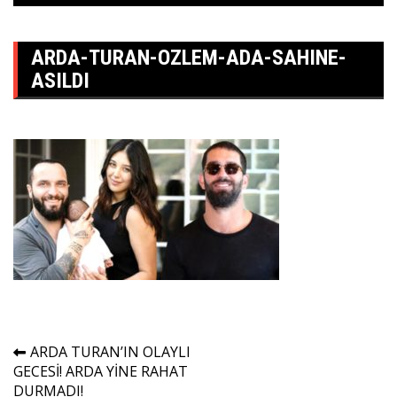
ARDA-TURAN-OZLEM-ADA-SAHINE-
ASILDI
Yazı
ARDA TURAN’IN OLAYLI
GECESİ! ARDA YİNE RAHAT
gezinmesi
DURMADI!