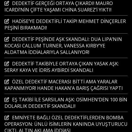
DEDEKTİF GERÇEĞİ ORTAYA ÇIKARDI! MAURO
ICARDİ’NİN ÇİFTE YAŞAMI CHİNA SUAREZ’İ YIKTI!
HADİSE’YE DEDEKTİFLİ TAKİP! MEHMET DİNÇERLER
PEŞİNİ BIRAKMADI!
DEDEKTİF PEŞİNDE AŞK SKANDALI: DUA LIPA’NIN
KOCASI CALLUM TURNER, VANESSA KIRBY’YE
ALDATMA İDDİALARIYLA SALLANIYOR!
DEDEKTİF TAKİBİYLE ORTAYA ÇIKAN YASAK AŞK:
SERAY KAYA VE İDRİS AYBİRDİ SKANDALI
ÖZEL DEDEKTİF MACERASI BİTTİ AMA YARALAR
KAPANMIYOR! HANDE HAKAN’A BARIŞ ÇAĞRISI YAPTI
EŞ TAKİBİ İLE SARSILAN AŞK: OSİMHEN’DEN 100 BİN
DOLARLIK DEDEKTİF SKANDALI!
EMNİYETE BAĞLI ÖZEL DEDEKTİFLERDEN BOMBA
OPERASYON: ÜNLÜ İSİMLERİN KANINDA UYUŞTURUCU
ÇIKTI, ALTIN AKLAMA İDDİASI