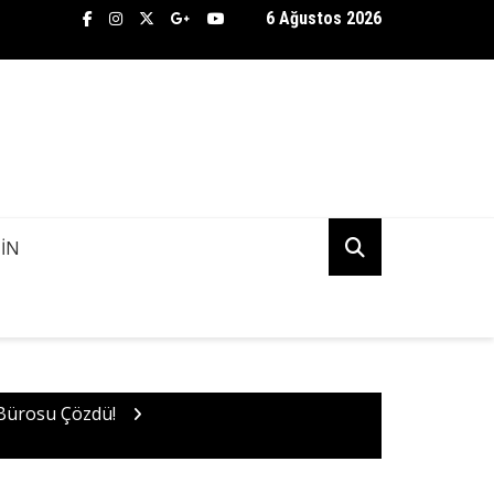
6 Ağustos 2026
TİFLİK BÜROSU ASENA AŞKINDA KANİ KUDU’NUN PEŞİNE DÜŞTÜ! 
K MI?
IN
 Bürosu Çözdü!