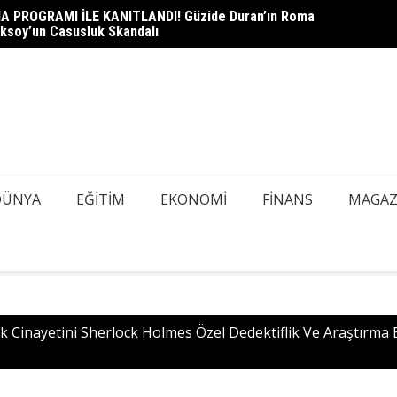
A PROGRAMI İLE KANITLANDI! Güzide Duran’ın Roma
heli Çağlayan Adliyesi’nde: Savcılık Sorgusu Öncesi Gizli
DEDEK
ksoy’un Casusluk Skandalı
azı Tespiti İçin Kapsamlı Tarama
Mİ, AŞ
DÜNYA
EĞITIM
EKONOMI
FINANS
MAGAZ
 Cinayetini Sherlock Holmes Özel Dedektiflik Ve Araştırma