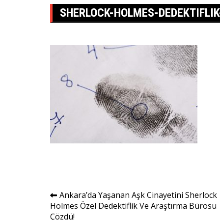
SHERLOCK-HOLMES-DEDEKTIFLIK
Yazı
Ankara’da Yaşanan Aşk Cinayetini Sherlock
Holmes Özel Dedektiflik Ve Araştırma Bürosu
gezinmesi
Çözdü!