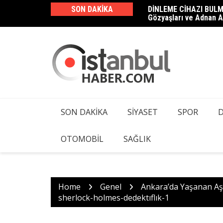
Skip
SON DAKIKA
DİNLEME CİHAZI BULM
Haluk Levent ve 23 Şüp
to
Gözyaşları ve Adnan A
Kamera ve Dinleme Cih
content
SON DAKIKA
SIYASET
SPOR
OTOMOBIL
SAĞLIK
Home
Genel
Ankara’da Yaşanan Aşk
sherlock-holmes-dedektıflık-1