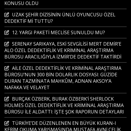
KONUSU OLDU
UZAK ŞEHİR DİZİSİNİN ÜNLÜ OYUNCUSU ÖZEL
DEDEKTİF Mİ TUTTU?
12. YARGI PAKETİ MECLİSE SUNULDU MU?
SERENAY SARIKAYA, ESKİ SEVGİLİSİ MERT DEMİR’E
ALO ÖZEL DEDEKTİFLİK VE KRİMİNAL ARAŞTIRMA
BÜROSU ARACILIĞIYLA İZMİR’DE DEDEKTİF TAKTİRDİ
AİLE ÖZEL DEDEKTİFLİK VE KRİMİNAL ARAŞTIRMA
BÜROSU’NUN 300 BİN DOLARLIK DOSYASI: GÜZİDE
DURAN TAZMİNATA MAHKÛM, ADNAN AKSOY’A
NAFAKA VE VELAYET
BURÇAK ÖZBERK, BURAK ÖZBERK’İ SHERLOCK
HOLMES ÖZEL DEDEKTİFLİK VE KRİMİNAL ARAŞTIRMA
BÜROSU İLE ALDATTI: İŞTE ŞOK RAPORUN DETAYLARI
TÜRKİYE’DE DÜZENLENEN EN BÜYÜK KURAN-I
KERİM OKUMA YARIŞMASINDA MUSTAFA AVNİ ÇELİK