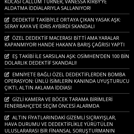
KOCASI CALLUM TURNER, VANESSA KIRBY’YE
ALDATMA İDDİALARIYLA SALLANIYOR!
DEDEKTİF TAKİBİYLE ORTAYA ÇIKAN YASAK AŞK:
SERAY KAYA VE İDRİS AYBİRDİ SKANDALI
ÖZEL DEDEKTİF MACERASI BİTTİ AMA YARALAR
KAPANMIYOR! HANDE HAKAN’A BARIŞ ÇAĞRISI YAPTI
EŞ TAKİBİ İLE SARSILAN AŞK: OSİMHEN’DEN 100 BİN
DOLARLIK DEDEKTİF SKANDALI!
EMNİYETE BAĞLI ÖZEL DEDEKTİFLERDEN BOMBA
OPERASYON: ÜNLÜ İSİMLERİN KANINDA UYUŞTURUCU
ÇIKTI, ALTIN AKLAMA İDDİASI
GİZLİ KAMERA VE BÖCEK TARAMA BİRİMLERİ
FENERBAHÇE’DE SEÇİM ÖNCESİ ALARMDA
ALTIN FİYATLARINDAKİ GİZEMLİ SIÇRAYIŞLAR,
HAVA DURUMU VE DEDEKTİFLİKLE YÜRÜTÜLEN
ULUSLARARASI BİR FİNANSAL SORUŞTURMANIN