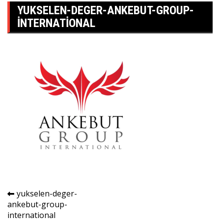
YUKSELEN-DEGER-ANKEBUT-GROUP-
INTERNATIONAL
Yazı
yukselen-deger-
ankebut-group-
gezinmesi
international