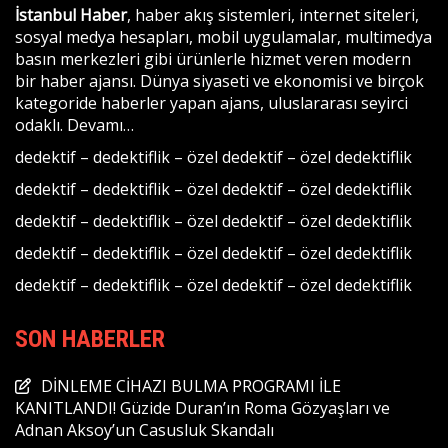
İstanbul Haber
, haber akış sistemleri, internet siteleri,
sosyal medya hesapları, mobil uygulamalar, multimedya
basın merkezleri gibi ürünlerle hizmet veren modern
bir haber ajansı. Dünya siyaseti ve ekonomisi ve birçok
kategoride haberler yapan ajans, uluslararası seyirci
odaklı.
Devamı…
dedektif
–
dedektiflik
–
özel dedektif
–
özel dedektiflik
dedektif
–
dedektiflik
–
özel dedektif
–
özel dedektiflik
dedektif
–
dedektiflik
–
özel dedektif
–
özel dedektiflik
dedektif
–
dedektiflik
–
özel dedektif
–
özel dedektiflik
dedektif
–
dedektiflik
–
özel dedektif
–
özel dedektiflik
SON HABERLER
DİNLEME CİHAZI BULMA PROGRAMI İLE
KANITLANDI! Güzide Duran’ın Roma Gözyaşları ve
Adnan Aksoy’un Casusluk Skandalı