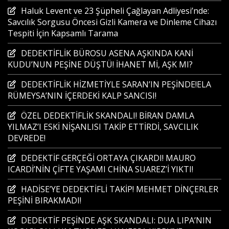
Haluk Levent ve 23 Şüpheli Çağlayan Adliyesi’nde:
Savcılık Sorgusu Öncesi Gizli Kamera ve Dinleme Cihazı
Tespiti İçin Kapsamlı Tarama
DEDEKTİFLİK BÜROSU ASENA AŞKINDA KANİ
KUDU’NUN PEŞİNE DÜŞTÜ! İHANET Mİ, AŞK MI?
DEDEKTİFLİK HİZMETİYLE SARAN’IN PEŞİNDE!ELA
RÜMEYSA’NIN İÇERDEKİ KALP SANCISI!
ÖZEL DEDEKTİFLİK SKANDALI! BİRAN DAMLA
YILMAZ’I ESKİ NİŞANLISI TAKİP ETTİRDİ, SAVCILIK
DEVREDE!
DEDEKTİF GERÇEĞİ ORTAYA ÇIKARDI! MAURO
ICARDİ’NİN ÇİFTE YAŞAMI CHİNA SUAREZ’İ YIKTI!
HADİSE’YE DEDEKTİFLİ TAKİP! MEHMET DİNÇERLER
PEŞİNİ BIRAKMADI!
DEDEKTİF PEŞİNDE AŞK SKANDALI: DUA LIPA’NIN