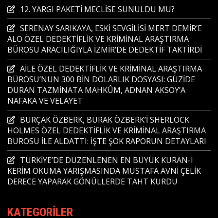
12. YARGI PAKETİ MECLİSE SUNULDU MU?
SERENAY SARIKAYA, ESKİ SEVGİLİSİ MERT DEMİR’E
ALO ÖZEL DEDEKTİFLİK VE KRİMİNAL ARAŞTIRMA
BÜROSU ARACILIĞIYLA İZMİR’DE DEDEKTİF TAKTİRDİ
AİLE ÖZEL DEDEKTİFLİK VE KRİMİNAL ARAŞTIRMA
BÜROSU’NUN 300 BİN DOLARLIK DOSYASI: GÜZİDE
DURAN TAZMİNATA MAHKÛM, ADNAN AKSOY’A
NAFAKA VE VELAYET
BURÇAK ÖZBERK, BURAK ÖZBERK’İ SHERLOCK
HOLMES ÖZEL DEDEKTİFLİK VE KRİMİNAL ARAŞTIRMA
BÜROSU İLE ALDATTI: İŞTE ŞOK RAPORUN DETAYLARI
TÜRKİYE’DE DÜZENLENEN EN BÜYÜK KURAN-I
KERİM OKUMA YARIŞMASINDA MUSTAFA AVNİ ÇELİK
DERECE YAPARAK GÖNÜLLERDE TAHT KURDU
KATEGORILER