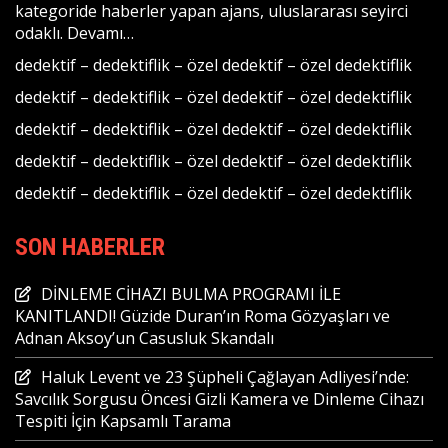
kategoride haberler yapan ajans, uluslararası seyirci
odaklı.
Devamı…
dedektif
–
dedektiflik
–
özel dedektif
–
özel dedektiflik
dedektif
–
dedektiflik
–
özel dedektif
–
özel dedektiflik
dedektif
–
dedektiflik
–
özel dedektif
–
özel dedektiflik
dedektif
–
dedektiflik
–
özel dedektif
–
özel dedektiflik
dedektif
–
dedektiflik
–
özel dedektif
–
özel dedektiflik
SON HABERLER
DİNLEME CİHAZI BULMA PROGRAMI İLE
KANITLANDI! Güzide Duran’ın Roma Gözyaşları ve
Adnan Aksoy’un Casusluk Skandalı
Haluk Levent ve 23 Şüpheli Çağlayan Adliyesi’nde:
Savcılık Sorgusu Öncesi Gizli Kamera ve Dinleme Cihazı
Tespiti İçin Kapsamlı Tarama