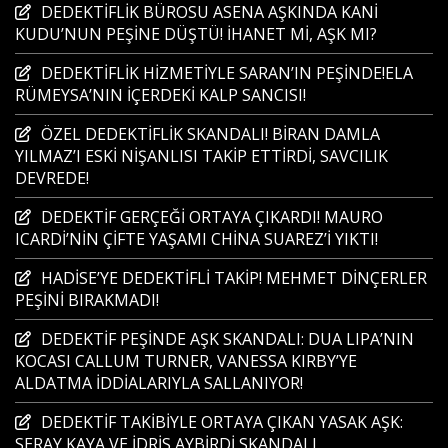
DEDEKTİFLİK BÜROSU ASENA AŞKINDA KANİ
KUDU’NUN PEŞİNE DÜŞTÜ! İHANET Mİ, AŞK MI?
DEDEKTİFLİK HİZMETİYLE SARAN’IN PEŞİNDE!ELA
RÜMEYSA’NIN İÇERDEKİ KALP SANCISI!
ÖZEL DEDEKTİFLİK SKANDALI! BİRAN DAMLA
YILMAZ’I ESKİ NİŞANLISI TAKİP ETTİRDİ, SAVCILIK
DEVREDE!
DEDEKTİF GERÇEĞİ ORTAYA ÇIKARDI! MAURO
ICARDİ’NİN ÇİFTE YAŞAMI CHİNA SUAREZ’İ YIKTI!
HADİSE’YE DEDEKTİFLİ TAKİP! MEHMET DİNÇERLER
PEŞİNİ BIRAKMADI!
DEDEKTİF PEŞİNDE AŞK SKANDALI: DUA LIPA’NIN
KOCASI CALLUM TURNER, VANESSA KIRBY’YE
ALDATMA İDDİALARIYLA SALLANIYOR!
DEDEKTİF TAKİBİYLE ORTAYA ÇIKAN YASAK AŞK:
SERAY KAYA VE İDRİS AYBİRDİ SKANDALI