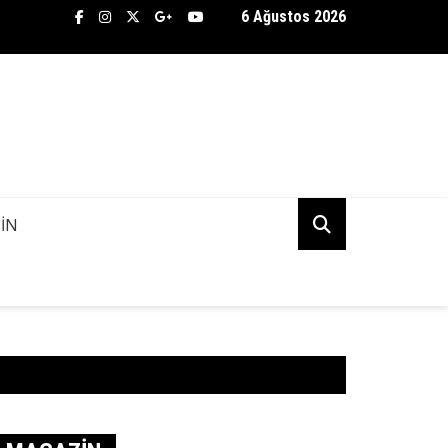
6 Ağustos 2026
TİFLİK BÜROSU ASENA AŞKINDA KANİ KUDU’NUN PEŞİNE DÜŞTÜ! 
K MI?
IN