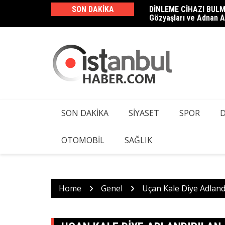
Skip
SON DAKIKA
DİNLEME CİHAZI BULM
Haluk Levent ve 23 Şüp
to
Gözyaşları ve Adnan A
Kamera ve Dinleme Cih
content
SON DAKIKA
SIYASET
SPOR
OTOMOBIL
SAĞLIK
Home
Genel
Uçan Kale Diye Adland