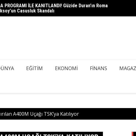
A PROGRAMI İLE KANITLANDI! Güzide Duran’ın Roma
heli Çağlayan Adliyesi’nde: Savcılık Sorgusu Öncesi Gizli
DEDEK
ksoy’un Casusluk Skandalı
azı Tespiti İçin Kapsamlı Tarama
Mİ, AŞ
DÜNYA
EĞITIM
EKONOMI
FINANS
MAGAZ
ırılan A400M Uçağı TSK’ya Katılıyor