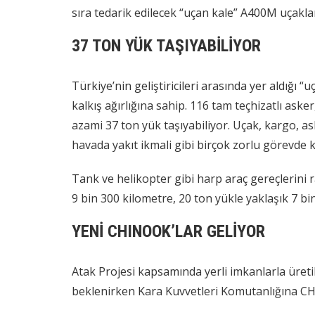
sıra tedarik edilecek “uçan kale” A400M uçakla
37 TON YÜK TAŞIYABİLİYOR
Türkiye’nin geliştiricileri arasında yer aldığ
kalkış ağırlığına sahip. 116 tam teçhizatlı aske
azami 37 ton yük taşıyabiliyor. Uçak, kargo, as
havada yakıt ikmali gibi birçok zorlu görevde ku
Tank ve helikopter gibi harp araç gereçlerini r
9 bin 300 kilometre, 20 ton yükle yaklaşık 7 bi
YENİ CHINOOK’LAR GELİYOR
Atak Projesi kapsamında yerli imkanlarla üretil
beklenirken Kara Kuvvetleri Komutanlığına CH-