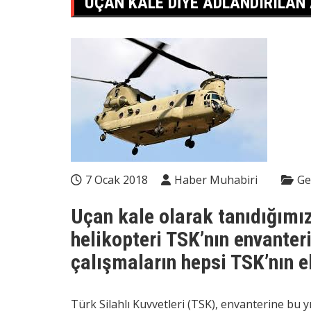
UÇAN KALE DIYE ADLANDIRILAN 
7 Ocak 2018
Haber Muhabiri
Ge
Uçan kale olarak tanıdığım
helikopteri TSK’nın envanter
çalışmaların hepsi TSK’nın e
Türk Silahlı Kuvvetleri (TSK), envanterine bu y