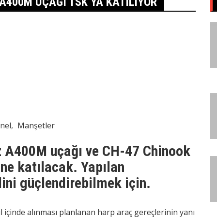
A400M UÇAĞI TSK’YA KATILIYOR
nel
Manşetler
ız A400M uçağı ve CH-47 Chinook
ine katılacak. Yapılan
lini güçlendirebilmek için.
ıl içinde alınması planlanan harp araç gereçlerinin yanı