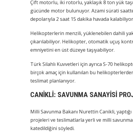
Çift motorlu, iki rotorlu, yaklaşık 8 ton yük ta
gücünde motor bulunuyor. Azami sürati saatte 
depolarıyla 2 saat 15 dakika havada kalabiliyor
Helikopterlerin menzili, yüklenebilen dahili ya
çıkarılabiliyor. Helikopter, otomatik uçuş kont
emniyetini en üst düzeye taşıyabiliyor.
Türk Silahlı Kuvvetleri için ayrıca S-70 helikopt
birçok amaç için kullanılan bu helikopterlerde
teslimat planlanıyor.
CANİKLİ: SAVUNMA SANAYİSİ PROJE
Milli Savunma Bakanı Nurettin Canikli, yaptığı
projeleri ve teslimatlarla yerli ve milli savun
katedildiğini söyledi.