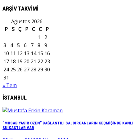
ARŞİV TAKVİMİ
Ağustos 2026
P
S
Ç
P
C
C
P
1
2
3
4
5
6
7
8
9
10
11
12
13
14
15
16
17
18
19
20
21
22
23
24
25
26
27
28
29
30
31
« Tem
İSTANBUL
“MUSAB YASİR ÖZEN” BAĞLANTILI SALDIRGANLARIN GEÇMİŞİNDE KANLI
SUİKASTLAR VAR