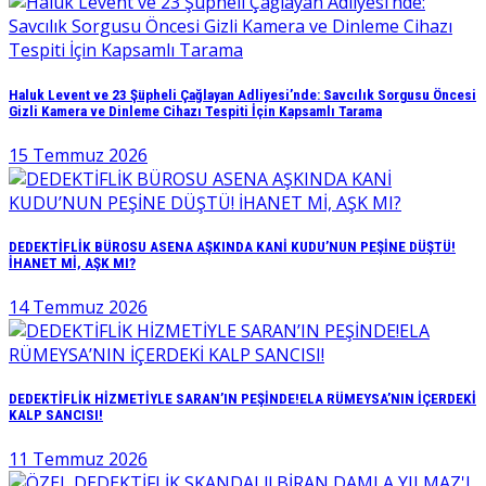
Haluk Levent ve 23 Şüpheli Çağlayan Adliyesi’nde: Savcılık Sorgusu Öncesi
Gizli Kamera ve Dinleme Cihazı Tespiti İçin Kapsamlı Tarama
15 Temmuz 2026
DEDEKTİFLİK BÜROSU ASENA AŞKINDA KANİ KUDU’NUN PEŞİNE DÜŞTÜ!
İHANET Mİ, AŞK MI?
14 Temmuz 2026
DEDEKTİFLİK HİZMETİYLE SARAN’IN PEŞİNDE!ELA RÜMEYSA’NIN İÇERDEKİ
KALP SANCISI!
11 Temmuz 2026