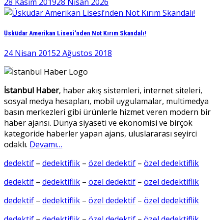
28 Kasım 2019
28 Nisan 2026
Üsküdar Amerikan Lisesi’nden Not Kırım Skandalı!
24 Nisan 2015
2 Ağustos 2018
İstanbul Haber
, haber akış sistemleri, internet siteleri,
sosyal medya hesapları, mobil uygulamalar, multimedya
basın merkezleri gibi ürünlerle hizmet veren modern bir
haber ajansı. Dünya siyaseti ve ekonomisi ve birçok
kategoride haberler yapan ajans, uluslararası seyirci
odaklı.
Devamı…
dedektif
–
dedektiflik
–
özel dedektif
–
özel dedektiflik
dedektif
–
dedektiflik
–
özel dedektif
–
özel dedektiflik
dedektif
–
dedektiflik
–
özel dedektif
–
özel dedektiflik
dedektif
–
dedektiflik
–
özel dedektif
–
özel dedektiflik