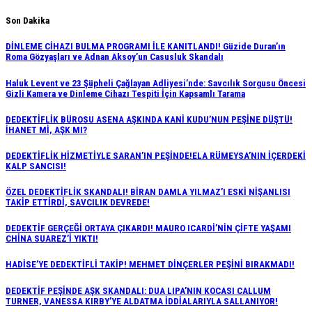
Skip
Son Dakika
to
DİNLEME CİHAZI BULMA PROGRAMI İLE KANITLANDI! Güzide Duran’ın
content
Roma Gözyaşları ve Adnan Aksoy’un Casusluk Skandalı
Haluk Levent ve 23 Şüpheli Çağlayan Adliyesi’nde: Savcılık Sorgusu Öncesi
Gizli Kamera ve Dinleme Cihazı Tespiti İçin Kapsamlı Tarama
DEDEKTİFLİK BÜROSU ASENA AŞKINDA KANİ KUDU’NUN PEŞİNE DÜŞTÜ!
İHANET Mİ, AŞK MI?
DEDEKTİFLİK HİZMETİYLE SARAN’IN PEŞİNDE!ELA RÜMEYSA’NIN İÇERDEKİ
KALP SANCISI!
ÖZEL DEDEKTİFLİK SKANDALI! BİRAN DAMLA YILMAZ’I ESKİ NİŞANLISI
TAKİP ETTİRDİ, SAVCILIK DEVREDE!
DEDEKTİF GERÇEĞİ ORTAYA ÇIKARDI! MAURO ICARDİ’NİN ÇİFTE YAŞAMI
CHİNA SUAREZ’İ YIKTI!
HADİSE’YE DEDEKTİFLİ TAKİP! MEHMET DİNÇERLER PEŞİNİ BIRAKMADI!
DEDEKTİF PEŞİNDE AŞK SKANDALI: DUA LIPA’NIN KOCASI CALLUM
TURNER, VANESSA KIRBY’YE ALDATMA İDDİALARIYLA SALLANIYOR!