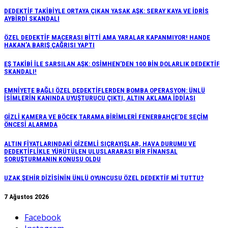
DEDEKTİF TAKİBİYLE ORTAYA ÇIKAN YASAK AŞK: SERAY KAYA VE İDRİS
AYBİRDİ SKANDALI
ÖZEL DEDEKTİF MACERASI BİTTİ AMA YARALAR KAPANMIYOR! HANDE
HAKAN’A BARIŞ ÇAĞRISI YAPTI
EŞ TAKİBİ İLE SARSILAN AŞK: OSİMHEN’DEN 100 BİN DOLARLIK DEDEKTİF
SKANDALI!
EMNİYETE BAĞLI ÖZEL DEDEKTİFLERDEN BOMBA OPERASYON: ÜNLÜ
İSİMLERİN KANINDA UYUŞTURUCU ÇIKTI, ALTIN AKLAMA İDDİASI
GİZLİ KAMERA VE BÖCEK TARAMA BİRİMLERİ FENERBAHÇE’DE SEÇİM
ÖNCESİ ALARMDA
ALTIN FİYATLARINDAKİ GİZEMLİ SIÇRAYIŞLAR, HAVA DURUMU VE
DEDEKTİFLİKLE YÜRÜTÜLEN ULUSLARARASI BİR FİNANSAL
SORUŞTURMANIN KONUSU OLDU
UZAK ŞEHİR DİZİSİNİN ÜNLÜ OYUNCUSU ÖZEL DEDEKTİF Mİ TUTTU?
7 Ağustos 2026
Facebook