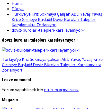
Home
Dünya
Türkiye’ye Kriz Sokmaya Çalışan ABD Yavaş Yavaş
Krize Girmeye Başladı! Doviz Büroları Talepleri
Karşılamakta Zorlanıyor!
dovız-buroları-taleplerı-karsılayamıyor-1
dovız-buroları-taleplerı-karsılayamıyor-1
Yazı
Türkiye’ye Kriz Sokmaya Çalışan ABD Yavaş Yavaş Krize
Girmeye Başladı! Doviz Büroları Talepleri Karşılamakta
gezinmesi
Zorlanıyor!
Leave comment
Yorum yapabilmek için
oturum açmalısınız
.
Magazin