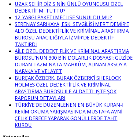
UZAK ŞEHİR DİZİSİNİN ÜNLÜ OYUNCUSU ÖZEL
DEDEKTİF Mİ TUTTU?
12. YARGI PAKETİ MECLİSE SUNULDU MU?
SERENAY SARIKAYA, ESKİ SEVGİLİSİ MERT DEMİR’E
ALO ÖZEL DEDEKTİFLİK VE KRİMİNAL ARAŞTIRMA
BÜROSU ARACILIĞIYLA İZMİR’DE DEDEKTİF
TAKTİRDİ
AİLE ÖZEL DEDEKTİFLİK VE KRİMİNAL ARAŞTIRMA
BÜROSU’NUN 300 BİN DOLARLIK DOSYASI: GÜZİDE
DURAN TAZMİNATA MAHKÛM, ADNAN AKSOY’A
NAFAKA VE VELAYET
BURÇAK ÖZBERK, BURAK ÖZBERK’İ SHERLOCK
HOLMES ÖZEL DEDEKTİFLİK VE KRİMİNAL
ARAŞTIRMA BÜROSU İLE ALDATTI: İŞTE ŞOK
RAPORUN DETAYLARI
TÜRKİYE’DE DÜZENLENEN EN BÜYÜK KURAN-I
KERİM OKUMA YARIŞMASINDA MUSTAFA AVNİ
ÇELİK DERECE YAPARAK GÖNÜLLERDE TAHT
KURDU