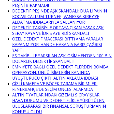
PEŞİNİ BIRAKMADI!
DEDEKTİF PEŞİNDE AŞK SKANDALI: DUA LIPA’NIN
KOCASI CALLUM TURNER, VANESSA KIRBY’YE
ALDATMA İDDİALARIYLA SALLANIYOR!
DEDEKTİF TAKİBİYLE ORTAYA ÇIKAN YASAK AŞK:
SERAY KAYA VE İDRİS AYBİRDİ SKANDALI
ÖZEL DEDEKTİF MACERASI BİTTİ AMA YARALAR
KAPANMIYOR! HANDE HAKAN’A BARIŞ ÇAĞRISI
YAPTI
EŞ TAKİBİ İLE SARSILAN AŞK: OSİMHEN’DEN 100 BİN
DOLARLIK DEDEKTİF SKANDALI!
EMNİYETE BAĞLI ÖZEL DEDEKTİFLERDEN BOMBA
OPERASYON: ÜNLÜ İSİMLERİN KANINDA
UYUŞTURUCU ÇIKTI, ALTIN AKLAMA İDDİASI
GİZLİ KAMERA VE BÖCEK TARAMA BİRİMLERİ
FENERBAHÇE’DE SEÇİM ÖNCESİ ALARMDA
ALTIN FİYATLARINDAKİ GİZEMLİ SIÇRAYIŞLAR,
HAVA DURUMU VE DEDEKTİFLİKLE YÜRÜTÜLEN
ULUSLARARASI BİR FİNANSAL SORUŞTURMANIN
KONUSU OLDU