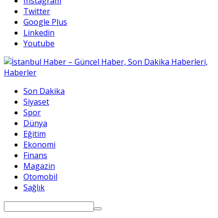
Instagram
Twitter
Google Plus
Linkedin
Youtube
Son Dakika
Siyaset
Spor
Dünya
Eğitim
Ekonomi
Finans
Magazin
Otomobil
Sağlık
Search
for: