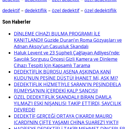
dedektif
–
dedektiflik
–
özel dedektif
–
özel dedektiflik
Son Haberler
DİNLEME CİHAZI BULMA PROGRAMI İLE
KANITLANDI! Güzide Duran’ın Roma Gözyaşları ve
Adnan Aksoy’un Casusluk Skandalı
Haluk Levent ve 23 Şüpheli Çağlayan Adliyesi’nde:
Savcılık Sorgusu Öncesi Gizli Kamera ve Dinleme
Cihazı Tespiti İçin Kapsamlı Tarama
DEDEKTİFLİK BÜROSU ASENA AŞKINDA KANİ
KUDU’NUN PEŞİNE DÜŞTÜ! İHANET Mİ, AŞK MI?
DEDEKTİFLİK HİZMETİYLE SARAN’IN PEŞİNDE!ELA
RÜMEYSA’NIN İÇERDEKİ KALP SANCISI!
ÖZEL DEDEKTİFLİK SKANDALI! BİRAN DAMLA
YILMAZ’I ESKİ NİŞANLISI TAKİP ETTİRDİ, SAVCILIK
DEVREDE!
DEDEKTİF GERÇEĞİ ORTAYA ÇIKARDI! MAURO
ICARDİ’NİN ÇİFTE YAŞAMI CHİNA SUAREZ’İ YIKTI!
HADİSE’YE DEDEKTİFLİ TAKİP! MEHMET DİNÇERLER