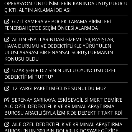
OPERASYON: ÜNLÜ İSİMLERİN KANINDA UYUŞTURUCU
ÇIKTI, ALTIN AKLAMA İDDİASI
GİZLİ KAMERA VE BÖCEK TARAMA BİRİMLERİ
FENERBAHÇE’DE SEÇİM ÖNCESİ ALARMDA
ALTIN FİYATLARINDAKİ GİZEMLİ SIÇRAYIŞLAR,
HAVA DURUMU VE DEDEKTİFLİKLE YÜRÜTÜLEN
ULUSLARARASI BİR FİNANSAL SORUŞTURMANIN
KONUSU OLDU
UZAK ŞEHİR DİZİSİNİN ÜNLÜ OYUNCUSU ÖZEL
DEDEKTİF Mİ TUTTU?
12. YARGI PAKETİ MECLİSE SUNULDU MU?
SERENAY SARIKAYA, ESKİ SEVGİLİSİ MERT DEMİR’E
ALO ÖZEL DEDEKTİFLİK VE KRİMİNAL ARAŞTIRMA
BÜROSU ARACILIĞIYLA İZMİR’DE DEDEKTİF TAKTİRDİ
AİLE ÖZEL DEDEKTİFLİK VE KRİMİNAL ARAŞTIRMA
BÜROSU’NUN 300 BİN DOLARLIK DOSYASI: GÜZİDE