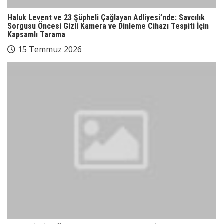
Haluk Levent ve 23 Şüpheli Çağlayan Adliyesi’nde: Savcılık
Sorgusu Öncesi Gizli Kamera ve Dinleme Cihazı Tespiti İçin
Kapsamlı Tarama
15 Temmuz 2026