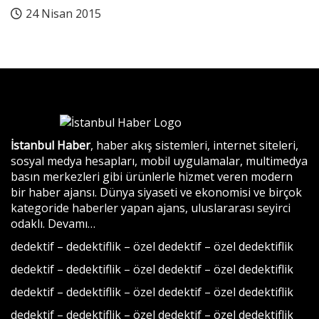
24 Nisan 2015
İstanbul Haber
, haber akış sistemleri, internet siteleri,
sosyal medya hesapları, mobil uygulamalar, multimedya
basın merkezleri gibi ürünlerle hizmet veren modern
bir haber ajansı. Dünya siyaseti ve ekonomisi ve birçok
kategoride haberler yapan ajans, uluslararası seyirci
odaklı.
Devamı…
dedektif
–
dedektiflik
–
özel dedektif
–
özel dedektiflik
dedektif
–
dedektiflik
–
özel dedektif
–
özel dedektiflik
dedektif
–
dedektiflik
–
özel dedektif
–
özel dedektiflik
dedektif
–
dedektiflik
–
özel dedektif
–
özel dedektiflik