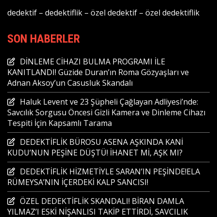
dedektif
–
dedektiflik
–
özel dedektif
–
özel dedektiflik
SON HABERLER
DİNLEME CİHAZI BULMA PROGRAMI İLE
KANITLANDI! Güzide Duran’ın Roma Gözyaşları ve
Adnan Aksoy’un Casusluk Skandalı
Haluk Levent ve 23 Şüpheli Çağlayan Adliyesi’nde:
Savcılık Sorgusu Öncesi Gizli Kamera ve Dinleme Cihazı
Tespiti İçin Kapsamlı Tarama
DEDEKTİFLİK BÜROSU ASENA AŞKINDA KANİ
KUDU’NUN PEŞİNE DÜŞTÜ! İHANET Mİ, AŞK MI?
DEDEKTİFLİK HİZMETİYLE SARAN’IN PEŞİNDE!ELA
RÜMEYSA’NIN İÇERDEKİ KALP SANCISI!
ÖZEL DEDEKTİFLİK SKANDALI! BİRAN DAMLA
YILMAZ’I ESKİ NİŞANLISI TAKİP ETTİRDİ, SAVCILIK