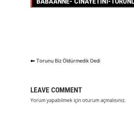
BABAANNE- CINAYETINI-TORUN
Yazı
Torunu Biz Öldürmedik Dedi
gezinmesi
LEAVE COMMENT
Yorum yapabilmek için
oturum açmalısınız
.