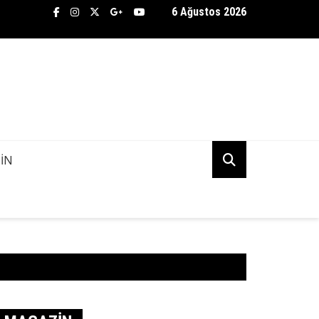
6 Ağustos 2026
TİFLİK BÜROSU ASENA AŞKINDA KANİ KUDU’NUN PEŞİNE DÜŞTÜ! 
K MI?
IN