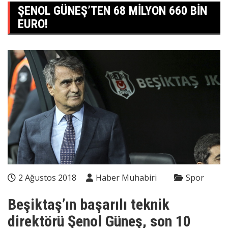
ŞENOL GÜNEŞ’TEN 68 MILYON 660 BIN
EURO!
2 Ağustos 2018
Haber Muhabiri
Spor
Beşiktaş’ın başarılı teknik
direktörü Şenol Güneş, son 10