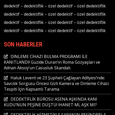
dedektif
–
dedektiflik
–
özel dedektif
–
özel dedektiflik
dedektif
–
dedektiflik
–
özel dedektif
–
özel dedektiflik
dedektif
–
dedektiflik
–
özel dedektif
–
özel dedektiflik
dedektif
–
dedektiflik
–
özel dedektif
–
özel dedektiflik
SON HABERLER
DİNLEME CİHAZI BULMA PROGRAMI İLE
KANITLANDI! Güzide Duran’ın Roma Gözyaşları ve
Adnan Aksoy’un Casusluk Skandalı
Haluk Levent ve 23 Şüpheli Çağlayan Adliyesi’nde:
Savcılık Sorgusu Öncesi Gizli Kamera ve Dinleme Cihazı
Tespiti İçin Kapsamlı Tarama
DEDEKTİFLİK BÜROSU ASENA AŞKINDA KANİ
KUDU’NUN PEŞİNE DÜŞTÜ! İHANET Mİ, AŞK MI?
DEDEKTİFLİK HİZMETİYLE SARAN’IN PEŞİNDE!ELA