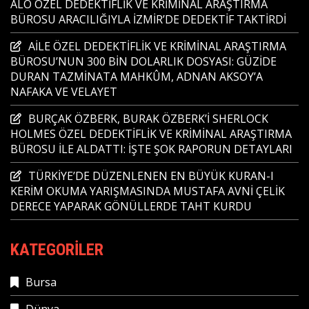
ALO ÖZEL DEDEKTİFLİK VE KRİMİNAL ARAŞTIRMA
BÜROSU ARACILIĞIYLA İZMİR’DE DEDEKTİF TAKTİRDİ
AİLE ÖZEL DEDEKTİFLİK VE KRİMİNAL ARAŞTIRMA
BÜROSU’NUN 300 BİN DOLARLIK DOSYASI: GÜZİDE
DURAN TAZMİNATA MAHKÛM, ADNAN AKSOY’A
NAFAKA VE VELAYET
BURÇAK ÖZBERK, BURAK ÖZBERK’İ SHERLOCK
HOLMES ÖZEL DEDEKTİFLİK VE KRİMİNAL ARAŞTIRMA
BÜROSU İLE ALDATTI: İŞTE ŞOK RAPORUN DETAYLARI
TÜRKİYE’DE DÜZENLENEN EN BÜYÜK KURAN-I
KERİM OKUMA YARIŞMASINDA MUSTAFA AVNİ ÇELİK
DERECE YAPARAK GÖNÜLLERDE TAHT KURDU
KATEGORILER
Bursa
Dünya