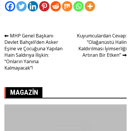
Yazı
MHP Genel Başkanı
Kuyumculardan Cevap:
Devlet Bahçeli’den Asker
“Olağanüstü Halin
gezinmesi
Eşine ve Çocuğuna Yapılan
Kaldırılması İyimserliği
Hain Saldırıya İlişkin:
Artıran Bir Etken”
“Onların Yanına
Kalmayacak”!
MAGAZIN