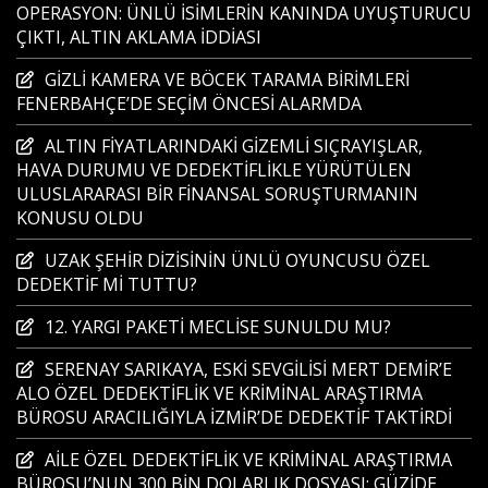
OPERASYON: ÜNLÜ İSİMLERİN KANINDA UYUŞTURUCU
ÇIKTI, ALTIN AKLAMA İDDİASI
GİZLİ KAMERA VE BÖCEK TARAMA BİRİMLERİ
FENERBAHÇE’DE SEÇİM ÖNCESİ ALARMDA
ALTIN FİYATLARINDAKİ GİZEMLİ SIÇRAYIŞLAR,
HAVA DURUMU VE DEDEKTİFLİKLE YÜRÜTÜLEN
ULUSLARARASI BİR FİNANSAL SORUŞTURMANIN
KONUSU OLDU
UZAK ŞEHİR DİZİSİNİN ÜNLÜ OYUNCUSU ÖZEL
DEDEKTİF Mİ TUTTU?
12. YARGI PAKETİ MECLİSE SUNULDU MU?
SERENAY SARIKAYA, ESKİ SEVGİLİSİ MERT DEMİR’E
ALO ÖZEL DEDEKTİFLİK VE KRİMİNAL ARAŞTIRMA
BÜROSU ARACILIĞIYLA İZMİR’DE DEDEKTİF TAKTİRDİ
AİLE ÖZEL DEDEKTİFLİK VE KRİMİNAL ARAŞTIRMA
BÜROSU’NUN 300 BİN DOLARLIK DOSYASI: GÜZİDE