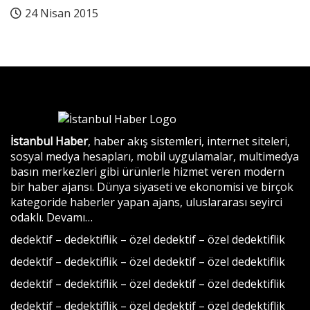
24 Nisan 2015
İstanbul Haber
, haber akış sistemleri, internet siteleri,
sosyal medya hesapları, mobil uygulamalar, multimedya
basın merkezleri gibi ürünlerle hizmet veren modern
bir haber ajansı. Dünya siyaseti ve ekonomisi ve birçok
kategoride haberler yapan ajans, uluslararası seyirci
odaklı.
Devamı…
dedektif
–
dedektiflik
–
özel dedektif
–
özel dedektiflik
dedektif
–
dedektiflik
–
özel dedektif
–
özel dedektiflik
dedektif
–
dedektiflik
–
özel dedektif
–
özel dedektiflik
dedektif
–
dedektiflik
–
özel dedektif
–
özel dedektiflik