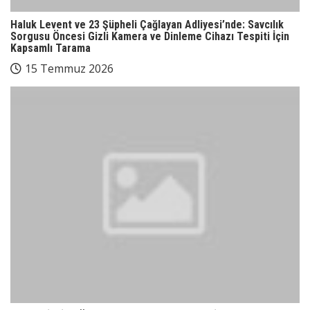
Haluk Levent ve 23 Şüpheli Çağlayan Adliyesi’nde: Savcılık
Sorgusu Öncesi Gizli Kamera ve Dinleme Cihazı Tespiti İçin
Kapsamlı Tarama
15 Temmuz 2026