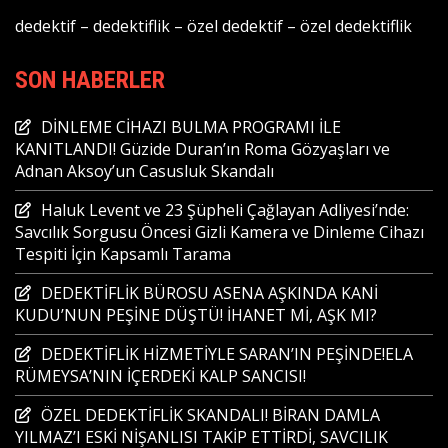
dedektif
–
dedektiflik
–
özel dedektif
–
özel dedektiflik
SON HABERLER
DİNLEME CİHAZI BULMA PROGRAMI İLE
KANITLANDI! Güzide Duran’ın Roma Gözyaşları ve
Adnan Aksoy’un Casusluk Skandalı
Haluk Levent ve 23 Şüpheli Çağlayan Adliyesi’nde:
Savcılık Sorgusu Öncesi Gizli Kamera ve Dinleme Cihazı
Tespiti İçin Kapsamlı Tarama
DEDEKTİFLİK BÜROSU ASENA AŞKINDA KANİ
KUDU’NUN PEŞİNE DÜŞTÜ! İHANET Mİ, AŞK MI?
DEDEKTİFLİK HİZMETİYLE SARAN’IN PEŞİNDE!ELA
RÜMEYSA’NIN İÇERDEKİ KALP SANCISI!
ÖZEL DEDEKTİFLİK SKANDALI! BİRAN DAMLA
YILMAZ’I ESKİ NİŞANLISI TAKİP ETTİRDİ, SAVCILIK