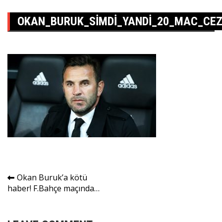
OKAN_BURUK_SIMDI_YANDI_20_MAC_CEZ
Yazı
Okan Buruk’a kötü
haber! F.Bahçe maçında…
gezinmesi