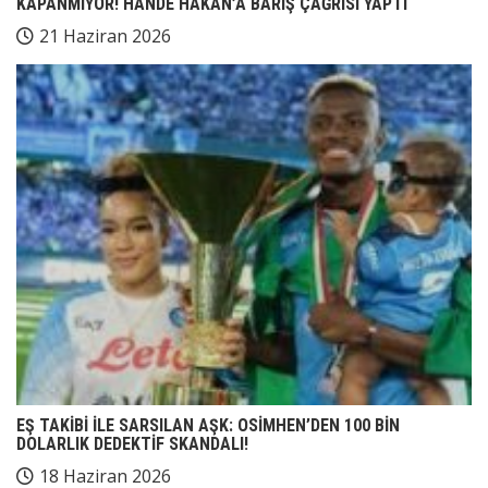
KAPANMIYOR! HANDE HAKAN’A BARIŞ ÇAĞRISI YAPTI
21 Haziran 2026
EŞ TAKİBİ İLE SARSILAN AŞK: OSİMHEN’DEN 100 BİN
DOLARLIK DEDEKTİF SKANDALI!
18 Haziran 2026