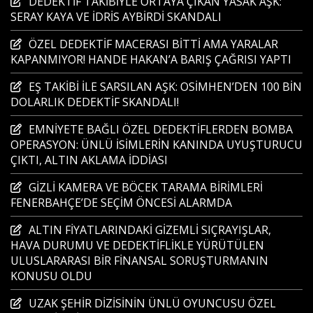
DEDEKTİF TAKİBİYLE ORTAYA ÇIKAN YASAK AŞK:
SERAY KAYA VE İDRİS AYBİRDİ SKANDALI
ÖZEL DEDEKTİF MACERASI BİTTİ AMA YARALAR
KAPANMIYOR! HANDE HAKAN’A BARIŞ ÇAĞRISI YAPTI
EŞ TAKİBİ İLE SARSILAN AŞK: OSİMHEN’DEN 100 BİN
DOLARLIK DEDEKTİF SKANDALI!
EMNİYETE BAĞLI ÖZEL DEDEKTİFLERDEN BOMBA
OPERASYON: ÜNLÜ İSİMLERİN KANINDA UYUŞTURUCU
ÇIKTI, ALTIN AKLAMA İDDİASI
GİZLİ KAMERA VE BÖCEK TARAMA BİRİMLERİ
FENERBAHÇE’DE SEÇİM ÖNCESİ ALARMDA
ALTIN FİYATLARINDAKİ GİZEMLİ SIÇRAYIŞLAR,
HAVA DURUMU VE DEDEKTİFLİKLE YÜRÜTÜLEN
ULUSLARARASI BİR FİNANSAL SORUŞTURMANIN
KONUSU OLDU
UZAK ŞEHİR DİZİSİNİN ÜNLÜ OYUNCUSU ÖZEL