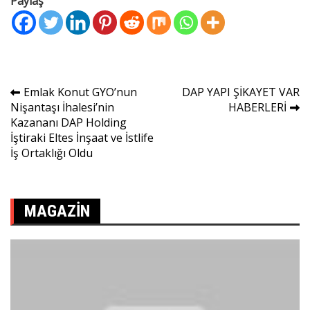
Paylaş
Yazı
Emlak Konut GYO’nun
DAP YAPI ŞİKAYET VAR
Nişantaşı İhalesi’nin
HABERLERİ
gezinmesi
Kazananı DAP Holding
İştiraki Eltes İnşaat ve İstlife
İş Ortaklığı Oldu
MAGAZIN