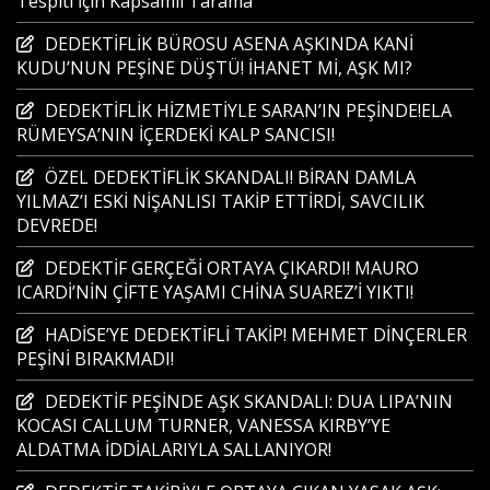
Tespiti İçin Kapsamlı Tarama
DEDEKTİFLİK BÜROSU ASENA AŞKINDA KANİ
KUDU’NUN PEŞİNE DÜŞTÜ! İHANET Mİ, AŞK MI?
DEDEKTİFLİK HİZMETİYLE SARAN’IN PEŞİNDE!ELA
RÜMEYSA’NIN İÇERDEKİ KALP SANCISI!
ÖZEL DEDEKTİFLİK SKANDALI! BİRAN DAMLA
YILMAZ’I ESKİ NİŞANLISI TAKİP ETTİRDİ, SAVCILIK
DEVREDE!
DEDEKTİF GERÇEĞİ ORTAYA ÇIKARDI! MAURO
ICARDİ’NİN ÇİFTE YAŞAMI CHİNA SUAREZ’İ YIKTI!
HADİSE’YE DEDEKTİFLİ TAKİP! MEHMET DİNÇERLER
PEŞİNİ BIRAKMADI!
DEDEKTİF PEŞİNDE AŞK SKANDALI: DUA LIPA’NIN
KOCASI CALLUM TURNER, VANESSA KIRBY’YE
ALDATMA İDDİALARIYLA SALLANIYOR!