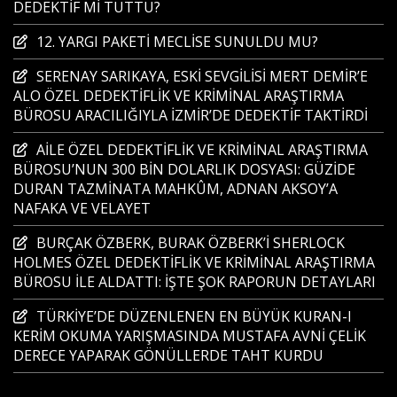
DEDEKTİF Mİ TUTTU?
12. YARGI PAKETİ MECLİSE SUNULDU MU?
SERENAY SARIKAYA, ESKİ SEVGİLİSİ MERT DEMİR’E
ALO ÖZEL DEDEKTİFLİK VE KRİMİNAL ARAŞTIRMA
BÜROSU ARACILIĞIYLA İZMİR’DE DEDEKTİF TAKTİRDİ
AİLE ÖZEL DEDEKTİFLİK VE KRİMİNAL ARAŞTIRMA
BÜROSU’NUN 300 BİN DOLARLIK DOSYASI: GÜZİDE
DURAN TAZMİNATA MAHKÛM, ADNAN AKSOY’A
NAFAKA VE VELAYET
BURÇAK ÖZBERK, BURAK ÖZBERK’İ SHERLOCK
HOLMES ÖZEL DEDEKTİFLİK VE KRİMİNAL ARAŞTIRMA
BÜROSU İLE ALDATTI: İŞTE ŞOK RAPORUN DETAYLARI
TÜRKİYE’DE DÜZENLENEN EN BÜYÜK KURAN-I
KERİM OKUMA YARIŞMASINDA MUSTAFA AVNİ ÇELİK
DERECE YAPARAK GÖNÜLLERDE TAHT KURDU