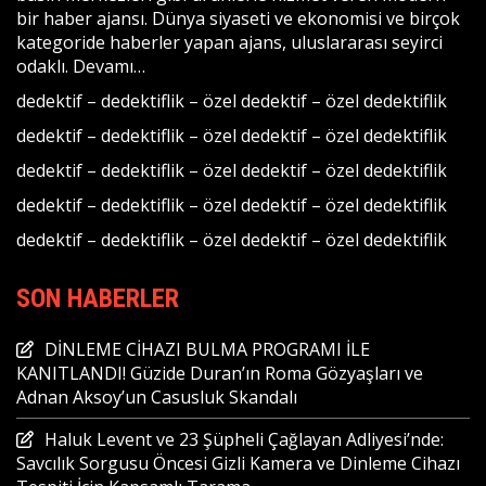
bir haber ajansı. Dünya siyaseti ve ekonomisi ve birçok
kategoride haberler yapan ajans, uluslararası seyirci
odaklı.
Devamı…
dedektif
–
dedektiflik
–
özel dedektif
–
özel dedektiflik
dedektif
–
dedektiflik
–
özel dedektif
–
özel dedektiflik
dedektif
–
dedektiflik
–
özel dedektif
–
özel dedektiflik
dedektif
–
dedektiflik
–
özel dedektif
–
özel dedektiflik
dedektif
–
dedektiflik
–
özel dedektif
–
özel dedektiflik
SON HABERLER
DİNLEME CİHAZI BULMA PROGRAMI İLE
KANITLANDI! Güzide Duran’ın Roma Gözyaşları ve
Adnan Aksoy’un Casusluk Skandalı
Haluk Levent ve 23 Şüpheli Çağlayan Adliyesi’nde:
Savcılık Sorgusu Öncesi Gizli Kamera ve Dinleme Cihazı