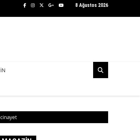
8 Ağustos 2026
TİFLİK BÜROSU ASENA AŞKINDA KANİ KUDU’NUN PEŞİNE DÜŞTÜ! 
K MI?
IN
cinayet