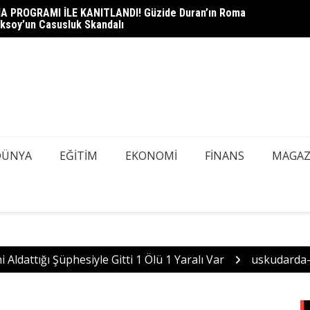
A PROGRAMI İLE KANITLANDI! Güzide Duran’ın Roma
heli Çağlayan Adliyesi’nde: Savcılık Sorgusu Öncesi Gizli
DEDEK
ksoy’un Casusluk Skandalı
azı Tespiti İçin Kapsamlı Tarama
Mİ, AŞ
DÜNYA
EĞITIM
EKONOMI
FINANS
MAGAZ
i Aldattığı Şüphesiyle Gitti 1 Ölü 1 Yaralı Var
uskudarda-