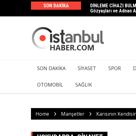
Skip
SON DAKIKA
DİNLEME CİHAZI BULM
Haluk Levent ve 23 Şüp
to
Gözyaşları ve Adnan A
Kamera ve Dinleme Cih
content
SON DAKIKA
SIYASET
SPOR
OTOMOBIL
SAĞLIK
Home
Manşetler
Karısının Kendisin