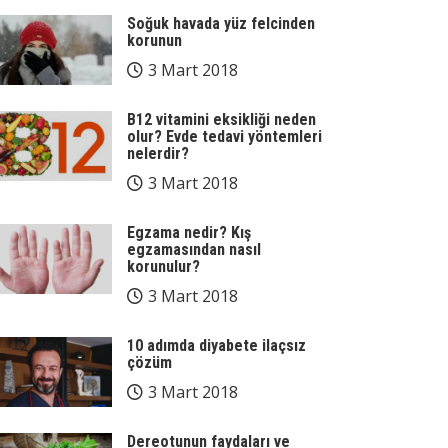
Soğuk havada yüz felcinden
korunun
3 Mart 2018
B12 vitamini eksikliği neden
olur? Evde tedavi yöntemleri
nelerdir?
3 Mart 2018
Egzama nedir? Kış
egzamasından nasıl
korunulur?
3 Mart 2018
10 adımda diyabete ilaçsız
çözüm
3 Mart 2018
Dereotunun faydaları ve