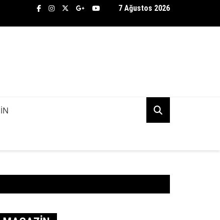
7 Ağustos 2026
TİFLİK BÜROSU ASENA AŞKINDA KANİ KUDU’NUN PEŞİNE DÜŞTÜ! 
K MI?
IN