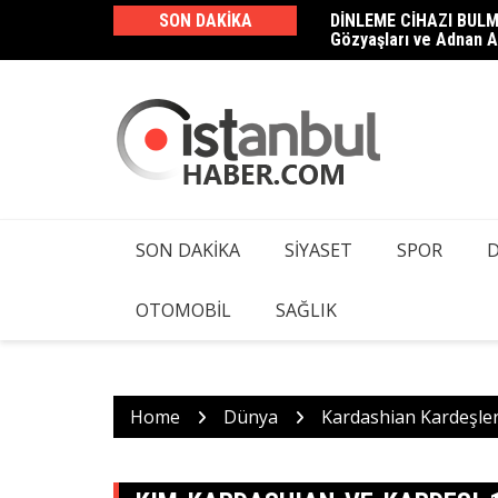
Skip
SON DAKIKA
DİNLEME CİHAZI BULM
Haluk Levent ve 23 Şüp
to
Gözyaşları ve Adnan A
Kamera ve Dinleme Cih
content
SON DAKIKA
SIYASET
SPOR
OTOMOBIL
SAĞLIK
Home
Dünya
Kardashian Kardeşler 