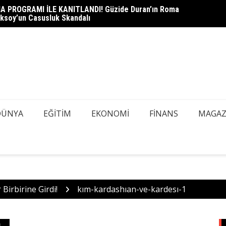
A PROGRAMI İLE KANITLANDI! Güzide Duran’ın Roma
heli Çağlayan Adliyesi’nde: Savcılık Sorgusu Öncesi Gizli
DEDEK
ksoy’un Casusluk Skandalı
azı Tespiti İçin Kapsamlı Tarama
Mİ, AŞ
DÜNYA
EĞITIM
EKONOMI
FINANS
MAGAZ
Birbirine Girdi!
kım-kardashıan-ve-kardesı-1