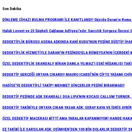
Skip
Son Dakika
to
DİNLEME CİHAZI BULMA PROGRAMI İLE KANITLANDI! Güzide Duran’ın Roma Gö
content
Haluk Levent ve 23 Şüpheli Çağlayan Adliyesi’nde: Savcılık Sorgusu Öncesi G
DEDEKTİFLİK BÜROSU ASENA AŞKINDA KANİ KUDU’NUN PEŞİNE DÜŞTÜ! İHAN
DEDEKTİFLİK HİZMETİYLE SARAN’IN PEŞİNDE!ELA RÜMEYSA’NIN İÇERDEKİ 
ÖZEL DEDEKTİFLİK SKANDALI! BİRAN DAMLA YILMAZ’I ESKİ NİŞANLISI TAKİ
DEDEKTİF GERÇEĞİ ORTAYA ÇIKARDI! MAURO ICARDİ’NİN ÇİFTE YAŞAMI CHİN
HADİSE’YE DEDEKTİFLİ TAKİP! MEHMET DİNÇERLER PEŞİNİ BIRAKMADI!
DEDEKTİF PEŞİNDE AŞK SKANDALI: DUA LIPA’NIN KOCASI CALLUM TURNER,
DEDEKTİF TAKİBİYLE ORTAYA ÇIKAN YASAK AŞK: SERAY KAYA VE İDRİS AYBİ
ÖZEL DEDEKTİF MACERASI BİTTİ AMA YARALAR KAPANMIYOR! HANDE HAKAN
EŞ TAKİBİ İLE SARSILAN AŞK: OSİMHEN’DEN 100 BİN DOLARLIK DEDEKTİF S