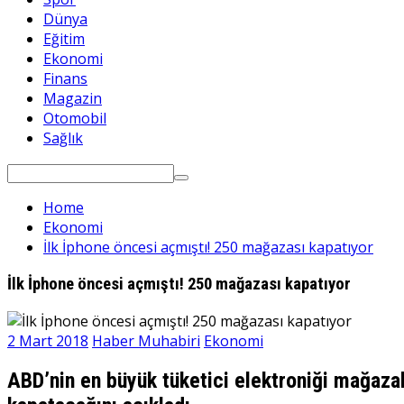
Dünya
Eğitim
Ekonomi
Finans
Magazin
Otomobil
Sağlık
Search
for:
Home
Ekonomi
İlk İphone öncesi açmıştı! 250 mağazası kapatıyor
İlk İphone öncesi açmıştı! 250 mağazası kapatıyor
2 Mart 2018
Haber Muhabiri
Ekonomi
ABD’nin en büyük tüketici elektroniği mağazal