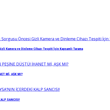
izli Kamera ve Dinleme Cihazı Tespiti İçin Kapsamlı Tarama
ET Mİ, AŞK MI?
KALP SANCISI!