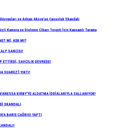
zyaşları ve Adnan Aksoy’un Casusluk Skandalı
izli Kamera ve Dinleme Cihazı Tespiti İçin Kapsamlı Tarama
ET Mİ, AŞK MI?
KALP SANCISI!
P ETTİRDİ, SAVCILIK DEVREDE!
A SUAREZ’İ YIKTI!
 VANESSA KIRBY’YE ALDATMA İDDİALARIYLA SALLANIYOR!
RDİ SKANDALI
’A BARIŞ ÇAĞRISI YAPTI
KANDALI!