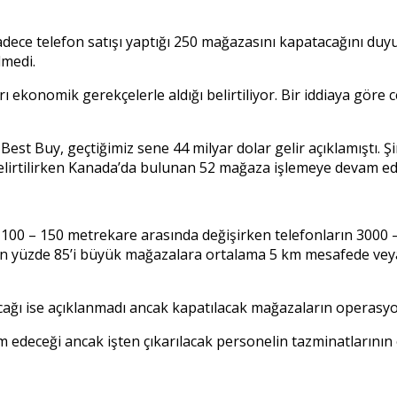
 sadece telefon satışı yaptığı 250 mağazasını kapatacağını du
lmedi.
ekonomik gerekçelerle aldığı belirtiliyor. Bir iddiaya göre c
est Buy, geçtiğimiz sene 44 milyar dolar gelir açıklamıştı. 
irtilirken Kanada’da bulunan 52 mağaza işlemeye devam ed
 100 – 150 metrekare arasında değişirken telefonların 3000
rın yüzde 85’i büyük mağazalara ortalama 5 km mesafede veya 
acağı ise açıklanmadı ancak kapatılacak mağazaların operasyo
 edeceği ancak işten çıkarılacak personelin tazminatlarının 