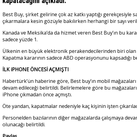
kapatacağını açıkladı.
Best Buy, şirket gelirine çok az katkı yaptığı gerekçesiyle
çıkarmalara kesin gözüyle bakılırken herhangi bir sayı veri
Kanada ve Meksika’da da hizmet veren Best Buy’ın bu kararı 
sadece yüzde 1.
Ülkenin en büyük elektronik perakendecilerinden biri olan B
Kapatma kararının sadece ABD operasyonunu kapsadığı bel
İLK iPHONE ÖNCESİ AÇMIŞTI
Habertürk’ün haberine göre, Best buy’ın mobil mağazaları
devam edileceği belirtildi. Belirlemelere göre bu mağazala
iPhone çıkmadan önce açmıştı.
Öte yandan, kapatmalar nedeniyle kaç kişinin işten çıkarıl
Personelden bazılarının diğer mağazalarda çalışmaya devam
olunacağı belirtildi.
Paylaş