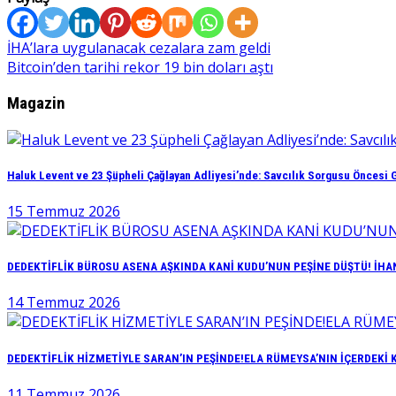
Yazı
İHA’lara uygulanacak cezalara zam geldi
Bitcoin’den tarihi rekor 19 bin doları aştı
gezinmesi
Magazin
Haluk Levent ve 23 Şüpheli Çağlayan Adliyesi’nde: Savcılık Sorgusu Öncesi G
15 Temmuz 2026
DEDEKTİFLİK BÜROSU ASENA AŞKINDA KANİ KUDU’NUN PEŞİNE DÜŞTÜ! İHAN
14 Temmuz 2026
DEDEKTİFLİK HİZMETİYLE SARAN’IN PEŞİNDE!ELA RÜMEYSA’NIN İÇERDEKİ 
11 Temmuz 2026