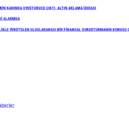
İN KANINDA UYUŞTURUCU ÇIKTI, ALTIN AKLAMA İDDİASI
Sİ ALARMDA
İFLİKLE YÜRÜTÜLEN ULUSLARARASI BİR FİNANSAL SORUŞTURMANIN KONUSU 