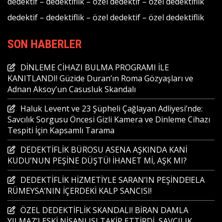
dedektif
–
dedektiflik
–
özel dedektif
–
özel dedektiflik
dedektif
–
dedektiflik
–
özel dedektif
–
özel dedektiflik
SON HABERLER
DİNLEME CİHAZI BULMA PROGRAMI İLE
KANITLANDI! Güzide Duran’ın Roma Gözyaşları ve
Adnan Aksoy’un Casusluk Skandalı
Haluk Levent ve 23 Şüpheli Çağlayan Adliyesi’nde:
Savcılık Sorgusu Öncesi Gizli Kamera ve Dinleme Cihazı
Tespiti İçin Kapsamlı Tarama
DEDEKTİFLİK BÜROSU ASENA AŞKINDA KANİ
KUDU’NUN PEŞİNE DÜŞTÜ! İHANET Mİ, AŞK MI?
DEDEKTİFLİK HİZMETİYLE SARAN’IN PEŞİNDE!ELA
RÜMEYSA’NIN İÇERDEKİ KALP SANCISI!
ÖZEL DEDEKTİFLİK SKANDALI! BİRAN DAMLA
YILMAZ’I ESKİ NİŞANLISI TAKİP ETTİRDİ, SAVCILIK