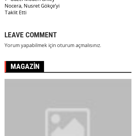
Yazı
Nocera, Nusret Gökçe’yi
gezinmesi
Taklit Etti
LEAVE COMMENT
Yorum yapabilmek için
oturum açmalısınız
.
MAGAZIN