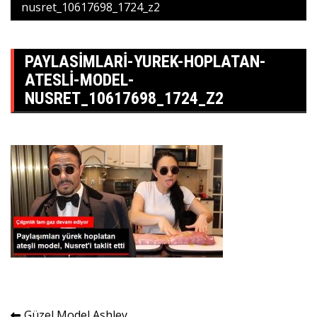
nusret_10617698_1724_z2
PAYLASIMLARI-YUREK-HOPLATAN-
ATESLI-MODEL-
NUSRET_10617698_1724_Z2
Güzel Model Ashley