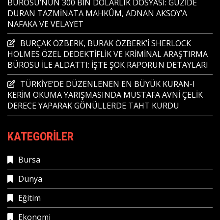
BÜROSU’NUN 300 BİN DOLARLIK DOSYASI: GÜZİDE
DURAN TAZMİNATA MAHKÛM, ADNAN AKSOY’A
NAFAKA VE VELAYET
BURÇAK ÖZBERK, BURAK ÖZBERK’İ SHERLOCK
HOLMES ÖZEL DEDEKTİFLİK VE KRİMİNAL ARAŞTIRMA
BÜROSU İLE ALDATTI: İŞTE ŞOK RAPORUN DETAYLARI
TÜRKİYE’DE DÜZENLENEN EN BÜYÜK KURAN-I
KERİM OKUMA YARIŞMASINDA MUSTAFA AVNİ ÇELİK
DERECE YAPARAK GÖNÜLLERDE TAHT KURDU
KATEGORILER
Bursa
Dünya
Eğitim
Ekonomi