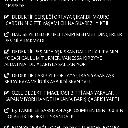
DEVREDE!
DEDEKTİF GERÇEĞİ ORTAYA ÇIKARDI! MAURO
ICARDİ’NİN ÇİFTE YAŞAMI CHİNA SUAREZ’İ YIKTI!
HADİSE’YE DEDEKTİFLİ TAKİP! MEHMET DİNÇERLER
PEŞİNİ BIRAKMADI!
DEDEKTİF PEŞİNDE AŞK SKANDALI: DUA LIPA’NIN
KOCASI CALLUM TURNER, VANESSA KIRBY’YE
ALDATMA İDDİALARIYLA SALLANIYOR!
DEDEKTİF TAKİBİYLE ORTAYA ÇIKAN YASAK AŞK:
SERAY KAYA VE İDRİS AYBİRDİ SKANDALI
ÖZEL DEDEKTİF MACERASI BİTTİ AMA YARALAR
KAPANMIYOR! HANDE HAKAN’A BARIŞ ÇAĞRISI YAPTI
EŞ TAKİBİ İLE SARSILAN AŞK: OSİMHEN’DEN 100 BİN
DOLARLIK DEDEKTİF SKANDALI!
EMNİYETE BAĞLI ÖZEL DEDEKTİFLERDEN BOMBA