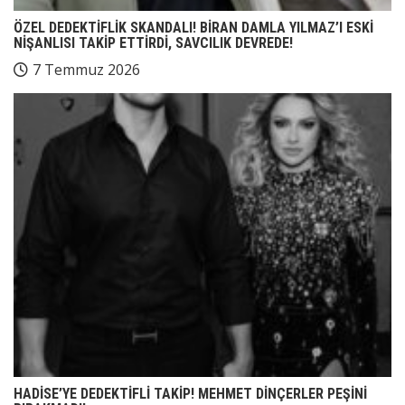
ÖZEL DEDEKTİFLİK SKANDALI! BİRAN DAMLA YILMAZ’I ESKİ
NİŞANLISI TAKİP ETTİRDİ, SAVCILIK DEVREDE!
7 Temmuz 2026
HADİSE’YE DEDEKTİFLİ TAKİP! MEHMET DİNÇERLER PEŞİNİ