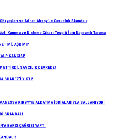
zyaşları ve Adnan Aksoy’un Casusluk Skandalı
izli Kamera ve Dinleme Cihazı Tespiti İçin Kapsamlı Tarama
ET Mİ, AŞK MI?
KALP SANCISI!
P ETTİRDİ, SAVCILIK DEVREDE!
A SUAREZ’İ YIKTI!
 VANESSA KIRBY’YE ALDATMA İDDİALARIYLA SALLANIYOR!
RDİ SKANDALI
’A BARIŞ ÇAĞRISI YAPTI
KANDALI!