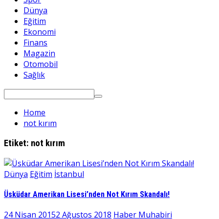
Dünya
Eğitim
Ekonomi
Finans
Magazin
Otomobil
Sağlık
Search
for:
Home
not kırım
Etiket:
not kırım
Dünya
Eğitim
İstanbul
Üsküdar Amerikan Lisesi’nden Not Kırım Skandalı!
24 Nisan 2015
2 Ağustos 2018
Haber Muhabiri