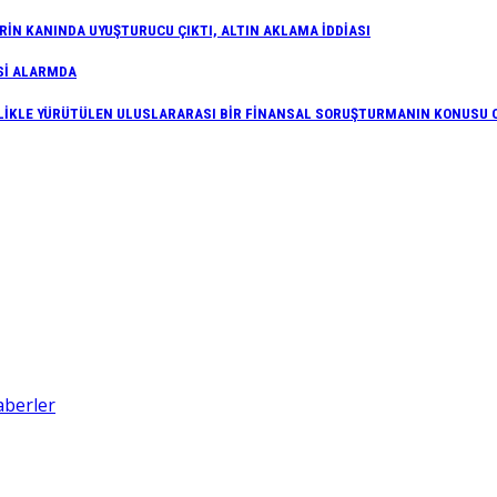
İN KANINDA UYUŞTURUCU ÇIKTI, ALTIN AKLAMA İDDİASI
Sİ ALARMDA
İFLİKLE YÜRÜTÜLEN ULUSLARARASI BİR FİNANSAL SORUŞTURMANIN KONUSU 