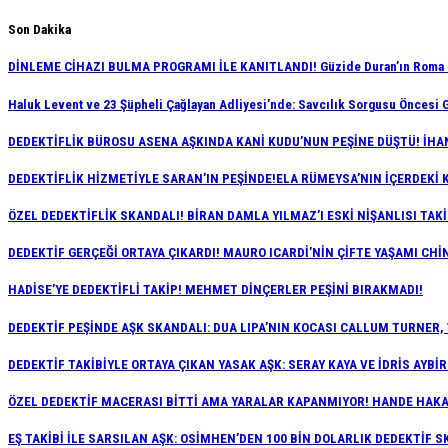
Skip
Son Dakika
to
DİNLEME CİHAZI BULMA PROGRAMI İLE KANITLANDI! Güzide Duran’ın Roma Gö
content
Haluk Levent ve 23 Şüpheli Çağlayan Adliyesi’nde: Savcılık Sorgusu Öncesi G
DEDEKTİFLİK BÜROSU ASENA AŞKINDA KANİ KUDU’NUN PEŞİNE DÜŞTÜ! İHAN
DEDEKTİFLİK HİZMETİYLE SARAN’IN PEŞİNDE!ELA RÜMEYSA’NIN İÇERDEKİ 
ÖZEL DEDEKTİFLİK SKANDALI! BİRAN DAMLA YILMAZ’I ESKİ NİŞANLISI TAKİ
DEDEKTİF GERÇEĞİ ORTAYA ÇIKARDI! MAURO ICARDİ’NİN ÇİFTE YAŞAMI CHİN
HADİSE’YE DEDEKTİFLİ TAKİP! MEHMET DİNÇERLER PEŞİNİ BIRAKMADI!
DEDEKTİF PEŞİNDE AŞK SKANDALI: DUA LIPA’NIN KOCASI CALLUM TURNER,
DEDEKTİF TAKİBİYLE ORTAYA ÇIKAN YASAK AŞK: SERAY KAYA VE İDRİS AYBİ
ÖZEL DEDEKTİF MACERASI BİTTİ AMA YARALAR KAPANMIYOR! HANDE HAKAN
EŞ TAKİBİ İLE SARSILAN AŞK: OSİMHEN’DEN 100 BİN DOLARLIK DEDEKTİF S