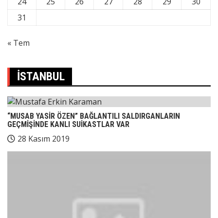
24
25
26
27
28
29
30
31
« Tem
İSTANBUL
“MUSAB YASİR ÖZEN” BAĞLANTILI SALDIRGANLARIN
GEÇMİŞİNDE KANLI SUİKASTLAR VAR
28 Kasım 2019