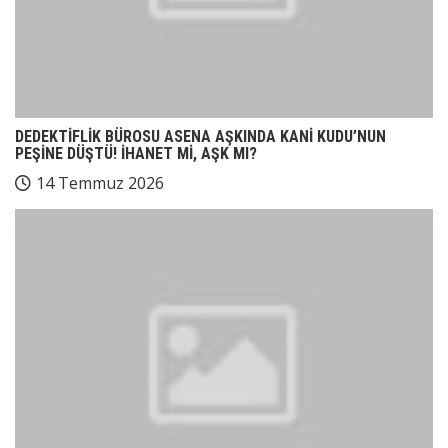
DEDEKTİFLİK BÜROSU ASENA AŞKINDA KANİ KUDU’NUN
PEŞİNE DÜŞTÜ! İHANET Mİ, AŞK MI?
14 Temmuz 2026