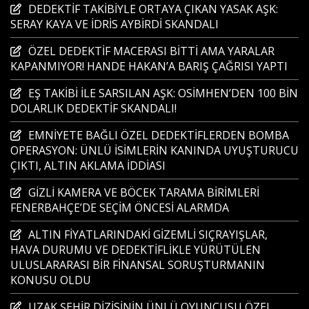
DEDEKTİF TAKİBİYLE ORTAYA ÇIKAN YASAK AŞK:
SERAY KAYA VE İDRİS AYBİRDİ SKANDALI
ÖZEL DEDEKTİF MACERASI BİTTİ AMA YARALAR
KAPANMIYOR! HANDE HAKAN’A BARIŞ ÇAĞRISI YAPTI
EŞ TAKİBİ İLE SARSILAN AŞK: OSİMHEN’DEN 100 BİN
DOLARLIK DEDEKTİF SKANDALI!
EMNİYETE BAĞLI ÖZEL DEDEKTİFLERDEN BOMBA
OPERASYON: ÜNLÜ İSİMLERİN KANINDA UYUŞTURUCU
ÇIKTI, ALTIN AKLAMA İDDİASI
GİZLİ KAMERA VE BÖCEK TARAMA BİRİMLERİ
FENERBAHÇE’DE SEÇİM ÖNCESİ ALARMDA
ALTIN FİYATLARINDAKİ GİZEMLİ SIÇRAYIŞLAR,
HAVA DURUMU VE DEDEKTİFLİKLE YÜRÜTÜLEN
ULUSLARARASI BİR FİNANSAL SORUŞTURMANIN
KONUSU OLDU
UZAK ŞEHİR DİZİSİNİN ÜNLÜ OYUNCUSU ÖZEL