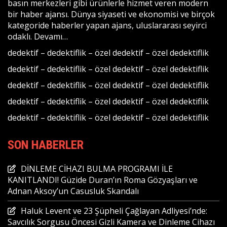
basın merkezleri gibi ürünlerle hizmet veren modern
bir haber ajansı. Dünya siyaseti ve ekonomisi ve birçok
kategoride haberler yapan ajans, uluslararası seyirci
odaklı.
Devamı…
dedektif
–
dedektiflik
–
özel dedektif
–
özel dedektiflik
dedektif
–
dedektiflik
–
özel dedektif
–
özel dedektiflik
dedektif
–
dedektiflik
–
özel dedektif
–
özel dedektiflik
dedektif
–
dedektiflik
–
özel dedektif
–
özel dedektiflik
dedektif
–
dedektiflik
–
özel dedektif
–
özel dedektiflik
SON HABERLER
DİNLEME CİHAZI BULMA PROGRAMI İLE
KANITLANDI! Güzide Duran’ın Roma Gözyaşları ve
Adnan Aksoy’un Casusluk Skandalı
Haluk Levent ve 23 Şüpheli Çağlayan Adliyesi’nde:
Savcılık Sorgusu Öncesi Gizli Kamera ve Dinleme Cihazı