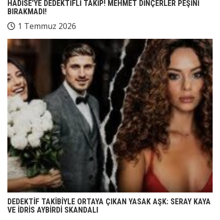
HADİSE’YE DEDEKTİFLİ TAKİP! MEHMET DİNÇERLER PEŞİNİ
BIRAKMADI!
1 Temmuz 2026
DEDEKTİF TAKİBİYLE ORTAYA ÇIKAN YASAK AŞK: SERAY KAYA
VE İDRİS AYBİRDİ SKANDALI