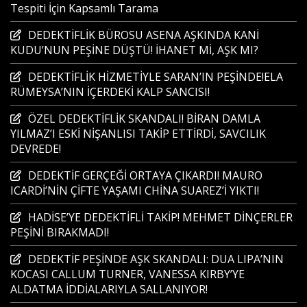
Tespiti İçin Kapsamlı Tarama
DEDEKTİFLİK BÜROSU ASENA AŞKINDA KANİ
KUDU’NUN PEŞİNE DÜŞTÜ! İHANET Mİ, AŞK MI?
DEDEKTİFLİK HİZMETİYLE SARAN’IN PEŞİNDE!ELA
RÜMEYSA’NIN İÇERDEKİ KALP SANCISI!
ÖZEL DEDEKTİFLİK SKANDALI! BİRAN DAMLA
YILMAZ’I ESKİ NİŞANLISI TAKİP ETTİRDİ, SAVCILIK
DEVREDE!
DEDEKTİF GERÇEĞİ ORTAYA ÇIKARDI! MAURO
ICARDİ’NİN ÇİFTE YAŞAMI CHİNA SUAREZ’İ YIKTI!
HADİSE’YE DEDEKTİFLİ TAKİP! MEHMET DİNÇERLER
PEŞİNİ BIRAKMADI!
DEDEKTİF PEŞİNDE AŞK SKANDALI: DUA LIPA’NIN
KOCASI CALLUM TURNER, VANESSA KIRBY’YE
ALDATMA İDDİALARIYLA SALLANIYOR!