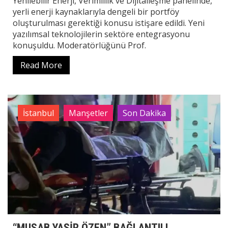
Yenilebilir Enerji, Verimlilik ve Dijitalleşme panelinde,
yerli enerji kaynaklarıyla dengeli bir portföy
oluşturulması gerektiği konusu istişare edildi. Yeni
yazılımsal teknolojilerin sektöre entegrasyonu
konuşuldu. Moderatörlüğünü Prof.
Read More
İstanbul
Manşetler
Son Dakika
“MUSAB YASİR ÖZEN” BAĞLANTILI