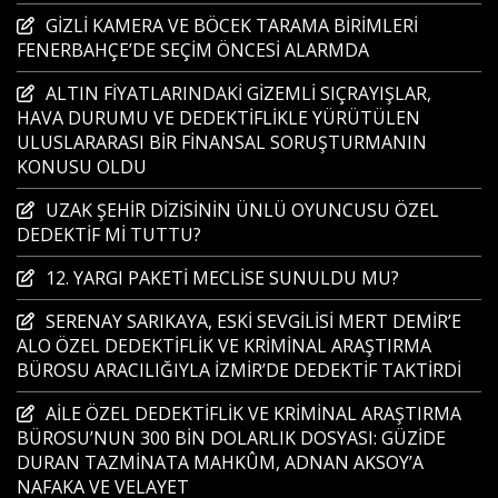
GİZLİ KAMERA VE BÖCEK TARAMA BİRİMLERİ
FENERBAHÇE’DE SEÇİM ÖNCESİ ALARMDA
ALTIN FİYATLARINDAKİ GİZEMLİ SIÇRAYIŞLAR,
HAVA DURUMU VE DEDEKTİFLİKLE YÜRÜTÜLEN
ULUSLARARASI BİR FİNANSAL SORUŞTURMANIN
KONUSU OLDU
UZAK ŞEHİR DİZİSİNİN ÜNLÜ OYUNCUSU ÖZEL
DEDEKTİF Mİ TUTTU?
12. YARGI PAKETİ MECLİSE SUNULDU MU?
SERENAY SARIKAYA, ESKİ SEVGİLİSİ MERT DEMİR’E
ALO ÖZEL DEDEKTİFLİK VE KRİMİNAL ARAŞTIRMA
BÜROSU ARACILIĞIYLA İZMİR’DE DEDEKTİF TAKTİRDİ
AİLE ÖZEL DEDEKTİFLİK VE KRİMİNAL ARAŞTIRMA
BÜROSU’NUN 300 BİN DOLARLIK DOSYASI: GÜZİDE
DURAN TAZMİNATA MAHKÛM, ADNAN AKSOY’A
NAFAKA VE VELAYET