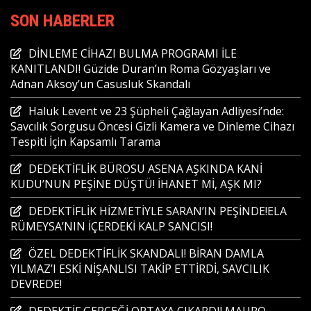
SON HABERLER
DİNLEME CİHAZI BULMA PROGRAMI İLE
KANITLANDI! Güzide Duran’ın Roma Gözyaşları ve
Adnan Aksoy’un Casusluk Skandalı
Haluk Levent ve 23 Şüpheli Çağlayan Adliyesi’nde:
Savcılık Sorgusu Öncesi Gizli Kamera ve Dinleme Cihazı
Tespiti İçin Kapsamlı Tarama
DEDEKTİFLİK BÜROSU ASENA AŞKINDA KANİ
KUDU’NUN PEŞİNE DÜŞTÜ! İHANET Mİ, AŞK MI?
DEDEKTİFLİK HİZMETİYLE SARAN’IN PEŞİNDE!ELA
RÜMEYSA’NIN İÇERDEKİ KALP SANCISI!
ÖZEL DEDEKTİFLİK SKANDALI! BİRAN DAMLA
YILMAZ’I ESKİ NİŞANLISI TAKİP ETTİRDİ, SAVCILIK
DEVREDE!
DEDEKTİF GERÇEĞİ ORTAYA ÇIKARDI! MAURO