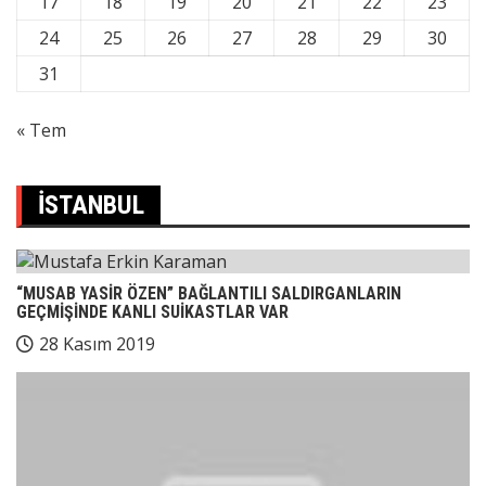
17
18
19
20
21
22
23
24
25
26
27
28
29
30
31
« Tem
İSTANBUL
“MUSAB YASİR ÖZEN” BAĞLANTILI SALDIRGANLARIN
GEÇMİŞİNDE KANLI SUİKASTLAR VAR
28 Kasım 2019