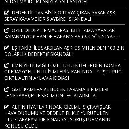
ALDATMA İDDİALARIYLA SALLANIYOR!
DEDEKTİF TAKİBİYLE ORTAYA ÇIKAN YASAK AŞK:
SERAY KAYA VE İDRİS AYBİRDİ SKANDALI
ÖZEL DEDEKTİF MACERASI BİTTİ AMA YARALAR
KAPANMIYOR! HANDE HAKAN’A BARIŞ ÇAĞRISI YAPTI
EŞ TAKİBİ İLE SARSILAN AŞK: OSİMHEN’DEN 100 BİN
DOLARLIK DEDEKTİF SKANDALI!
EMNİYETE BAĞLI ÖZEL DEDEKTİFLERDEN BOMBA
OPERASYON: ÜNLÜ İSİMLERİN KANINDA UYUŞTURUCU
ÇIKTI, ALTIN AKLAMA İDDİASI
GİZLİ KAMERA VE BÖCEK TARAMA BİRİMLERİ
FENERBAHÇE’DE SEÇİM ÖNCESİ ALARMDA
ALTIN FİYATLARINDAKİ GİZEMLİ SIÇRAYIŞLAR,
HAVA DURUMU VE DEDEKTİFLİKLE YÜRÜTÜLEN
ULUSLARARASI BİR FİNANSAL SORUŞTURMANIN
KONUSU OLDU