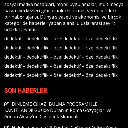
sosyal medya hesapları, mobil uygulamalar, multimedya
basın merkezleri gibi ürünlerle hizmet veren modern
bir haber ajansı. Dünya siyaseti ve ekonomisi ve birçok
kategoride haberler yapan ajans, uluslararası seyirci
odaklı.
Devamı…
dedektif
–
dedektiflik
–
özel dedektif
–
özel dedektiflik
dedektif
–
dedektiflik
–
özel dedektif
–
özel dedektiflik
dedektif
–
dedektiflik
–
özel dedektif
–
özel dedektiflik
dedektif
–
dedektiflik
–
özel dedektif
–
özel dedektiflik
dedektif
–
dedektiflik
–
özel dedektif
–
özel dedektiflik
SON HABERLER
DİNLEME CİHAZI BULMA PROGRAMI İLE
KANITLANDI! Güzide Duran’ın Roma Gözyaşları ve
Adnan Aksoy’un Casusluk Skandalı
Haluk Levent ve 23 Şüpheli Çağlayan Adliyesi’nde: