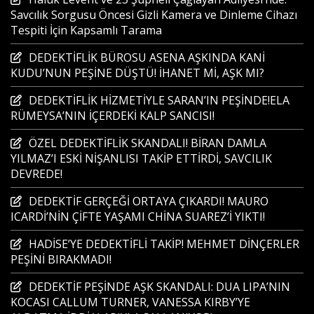
Savcılık Sorgusu Öncesi Gizli Kamera ve Dinleme Cihazı
Tespiti İçin Kapsamlı Tarama
DEDEKTİFLİK BÜROSU ASENA AŞKINDA KANİ
KUDU’NUN PEŞİNE DÜŞTÜ! İHANET Mİ, AŞK MI?
DEDEKTİFLİK HİZMETİYLE SARAN’IN PEŞİNDE!ELA
RÜMEYSA’NIN İÇERDEKİ KALP SANCISI!
ÖZEL DEDEKTİFLİK SKANDALI! BİRAN DAMLA
YILMAZ’I ESKİ NİŞANLISI TAKİP ETTİRDİ, SAVCILIK
DEVREDE!
DEDEKTİF GERÇEĞİ ORTAYA ÇIKARDI! MAURO
ICARDİ’NİN ÇİFTE YAŞAMI CHİNA SUAREZ’İ YIKTI!
HADİSE’YE DEDEKTİFLİ TAKİP! MEHMET DİNÇERLER
PEŞİNİ BIRAKMADI!
DEDEKTİF PEŞİNDE AŞK SKANDALI: DUA LIPA’NIN
KOCASI CALLUM TURNER, VANESSA KIRBY’YE