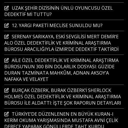
UZAK ŞEHİR DİZİSİNİN ÜNLÜ OYUNCUSU ÖZEL
DEDEKTİF Mİ TUTTU?
12. YARGI PAKETİ MECLİSE SUNULDU MU?
SERENAY SARIKAYA, ESKİ SEVGİLİSİ MERT DEMİR’E
ALO ÖZEL DEDEKTİFLİK VE KRİMİNAL ARAŞTIRMA
BÜROSU ARACILIĞIYLA İZMİR’DE DEDEKTİF TAKTİRDİ
AİLE ÖZEL DEDEKTİFLİK VE KRİMİNAL ARAŞTIRMA
BÜROSU’NUN 300 BİN DOLARLIK DOSYASI: GÜZİDE
DURAN TAZMİNATA MAHKÛM, ADNAN AKSOY’A
NAFAKA VE VELAYET
BURÇAK ÖZBERK, BURAK ÖZBERK’İ SHERLOCK
HOLMES ÖZEL DEDEKTİFLİK VE KRİMİNAL ARAŞTIRMA
BÜROSU İLE ALDATTI: İŞTE ŞOK RAPORUN DETAYLARI
TÜRKİYE’DE DÜZENLENEN EN BÜYÜK KURAN-I
KERİM OKUMA YARIŞMASINDA MUSTAFA AVNİ ÇELİK
DERECE YAPARAK GÖNÜLLERDE TAHT KURDU