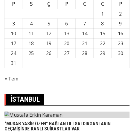
P
S
Ç
P
C
C
P
1
2
3
4
5
6
7
8
9
10
11
12
13
14
15
16
17
18
19
20
21
22
23
24
25
26
27
28
29
30
31
« Tem
İSTANBUL
“MUSAB YASİR ÖZEN” BAĞLANTILI SALDIRGANLARIN
GEÇMİŞİNDE KANLI SUİKASTLAR VAR