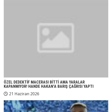
ÖZEL DEDEKTİF MACERASI BİTTİ AMA YARALAR
KAPANMIYOR! HANDE HAKAN’A BARIŞ ÇAĞRISI YAPTI
21 Haziran 2026