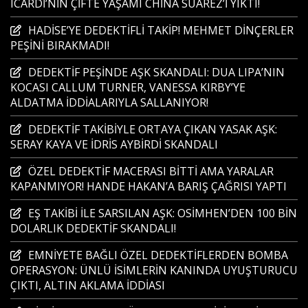
ICARDİ’NİN ÇİFTE YAŞAMI CHİNA SUAREZ’İ YIKTI!
HADİSE’YE DEDEKTİFLİ TAKİP! MEHMET DİNÇERLER
PEŞİNİ BIRAKMADI!
DEDEKTİF PEŞİNDE AŞK SKANDALI: DUA LIPA’NIN
KOCASI CALLUM TURNER, VANESSA KIRBY’YE
ALDATMA İDDİALARIYLA SALLANIYOR!
DEDEKTİF TAKİBİYLE ORTAYA ÇIKAN YASAK AŞK:
SERAY KAYA VE İDRİS AYBİRDİ SKANDALI
ÖZEL DEDEKTİF MACERASI BİTTİ AMA YARALAR
KAPANMIYOR! HANDE HAKAN’A BARIŞ ÇAĞRISI YAPTI
EŞ TAKİBİ İLE SARSILAN AŞK: OSİMHEN’DEN 100 BİN
DOLARLIK DEDEKTİF SKANDALI!
EMNİYETE BAĞLI ÖZEL DEDEKTİFLERDEN BOMBA
OPERASYON: ÜNLÜ İSİMLERİN KANINDA UYUŞTURUCU
ÇIKTI, ALTIN AKLAMA İDDİASI