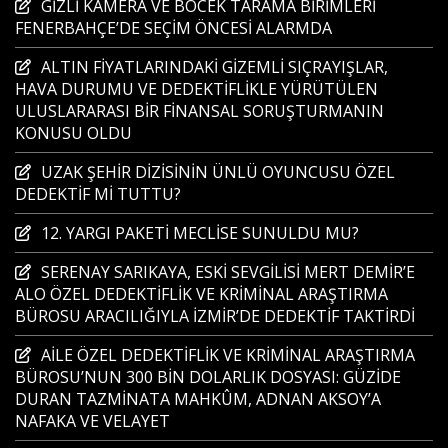
GİZLİ KAMERA VE BÖCEK TARAMA BİRİMLERİ
FENERBAHÇE’DE SEÇİM ÖNCESİ ALARMDA
ALTIN FİYATLARINDAKİ GİZEMLİ SIÇRAYIŞLAR,
HAVA DURUMU VE DEDEKTİFLİKLE YÜRÜTÜLEN
ULUSLARARASI BİR FİNANSAL SORUŞTURMANIN
KONUSU OLDU
UZAK ŞEHİR DİZİSİNİN ÜNLÜ OYUNCUSU ÖZEL
DEDEKTİF Mİ TUTTU?
12. YARGI PAKETİ MECLİSE SUNULDU MU?
SERENAY SARIKAYA, ESKİ SEVGİLİSİ MERT DEMİR’E
ALO ÖZEL DEDEKTİFLİK VE KRİMİNAL ARAŞTIRMA
BÜROSU ARACILIĞIYLA İZMİR’DE DEDEKTİF TAKTİRDİ
AİLE ÖZEL DEDEKTİFLİK VE KRİMİNAL ARAŞTIRMA
BÜROSU’NUN 300 BİN DOLARLIK DOSYASI: GÜZİDE
DURAN TAZMİNATA MAHKÛM, ADNAN AKSOY’A
NAFAKA VE VELAYET