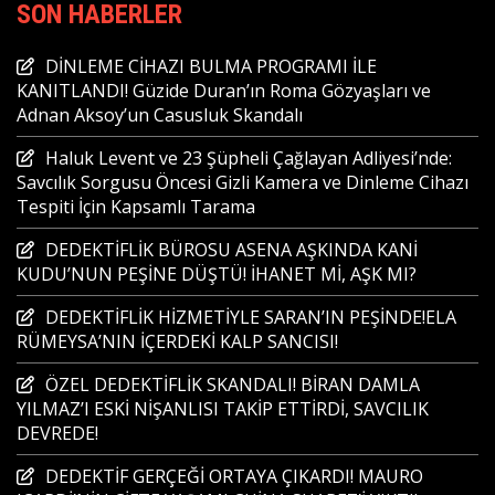
SON HABERLER
DİNLEME CİHAZI BULMA PROGRAMI İLE
KANITLANDI! Güzide Duran’ın Roma Gözyaşları ve
Adnan Aksoy’un Casusluk Skandalı
Haluk Levent ve 23 Şüpheli Çağlayan Adliyesi’nde:
Savcılık Sorgusu Öncesi Gizli Kamera ve Dinleme Cihazı
Tespiti İçin Kapsamlı Tarama
DEDEKTİFLİK BÜROSU ASENA AŞKINDA KANİ
KUDU’NUN PEŞİNE DÜŞTÜ! İHANET Mİ, AŞK MI?
DEDEKTİFLİK HİZMETİYLE SARAN’IN PEŞİNDE!ELA
RÜMEYSA’NIN İÇERDEKİ KALP SANCISI!
ÖZEL DEDEKTİFLİK SKANDALI! BİRAN DAMLA
YILMAZ’I ESKİ NİŞANLISI TAKİP ETTİRDİ, SAVCILIK
DEVREDE!
DEDEKTİF GERÇEĞİ ORTAYA ÇIKARDI! MAURO