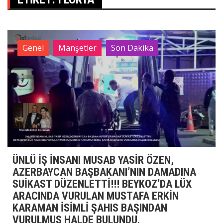
Genel
Manşetler
Son Dakika
ÜNLÜ İŞ İNSANI MUSAB YASİR ÖZEN,
AZERBAYCAN BAŞBAKANI’NIN DAMADINA
SUİKAST DÜZENLETTİ!!! BEYKOZ’DA LÜX
ARACINDA VURULAN MUSTAFA ERKİN
KARAMAN İSİMLİ ŞAHIS BAŞINDAN
VURULMUŞ HALDE BULUNDU.