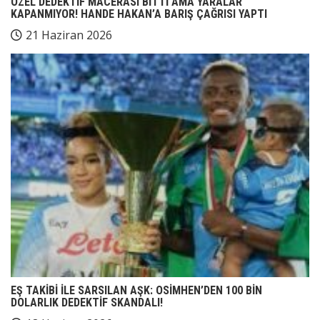
ÖZEL DEDEKTİF MACERASI BİTTİ AMA YARALAR
KAPANMIYOR! HANDE HAKAN’A BARIŞ ÇAĞRISI YAPTI
21 Haziran 2026
EŞ TAKİBİ İLE SARSILAN AŞK: OSİMHEN’DEN 100 BİN
DOLARLIK DEDEKTİF SKANDALI!