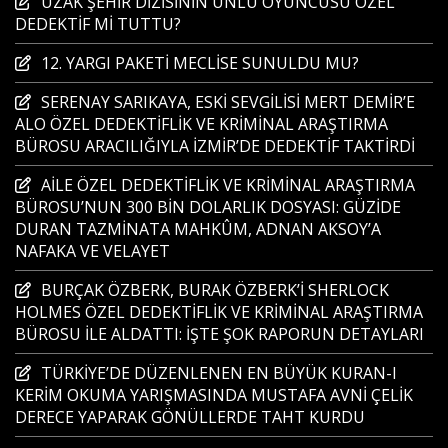
UZAK ŞEHİR DİZİSİNİN ÜNLÜ OYUNCUSU ÖZEL
DEDEKTİF Mİ TUTTU?
12. YARGI PAKETİ MECLİSE SUNULDU MU?
SERENAY SARIKAYA, ESKİ SEVGİLİSİ MERT DEMİR’E
ALO ÖZEL DEDEKTİFLİK VE KRİMİNAL ARAŞTIRMA
BÜROSU ARACILIĞIYLA İZMİR’DE DEDEKTİF TAKTİRDİ
AİLE ÖZEL DEDEKTİFLİK VE KRİMİNAL ARAŞTIRMA
BÜROSU’NUN 300 BİN DOLARLIK DOSYASI: GÜZİDE
DURAN TAZMİNATA MAHKÛM, ADNAN AKSOY’A
NAFAKA VE VELAYET
BURÇAK ÖZBERK, BURAK ÖZBERK’İ SHERLOCK
HOLMES ÖZEL DEDEKTİFLİK VE KRİMİNAL ARAŞTIRMA
BÜROSU İLE ALDATTI: İŞTE ŞOK RAPORUN DETAYLARI
TÜRKİYE’DE DÜZENLENEN EN BÜYÜK KURAN-I
KERİM OKUMA YARIŞMASINDA MUSTAFA AVNİ ÇELİK
DERECE YAPARAK GÖNÜLLERDE TAHT KURDU