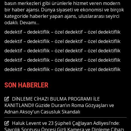
basın merkezleri gibi ürünlerle hizmet veren modern
bir haber ajansı. Dünya siyaseti ve ekonomisi ve birçok
kategoride haberler yapan ajans, uluslararası seyirci
odaklı.
Devamı…
dedektif
–
dedektiflik
–
özel dedektif
–
özel dedektiflik
dedektif
–
dedektiflik
–
özel dedektif
–
özel dedektiflik
dedektif
–
dedektiflik
–
özel dedektif
–
özel dedektiflik
dedektif
–
dedektiflik
–
özel dedektif
–
özel dedektiflik
dedektif
–
dedektiflik
–
özel dedektif
–
özel dedektiflik
SON HABERLER
DİNLEME CİHAZI BULMA PROGRAMI İLE
KANITLANDI! Güzide Duran’ın Roma Gözyaşları ve
Adnan Aksoy’un Casusluk Skandalı
Haluk Levent ve 23 Şüpheli Çağlayan Adliyesi’nde:
Savcılık Sorgusu Öncesi Gizli Kamera ve Dinleme Cihazı