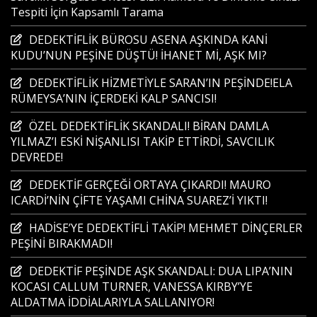
Tespiti İçin Kapsamlı Tarama
DEDEKTİFLİK BÜROSU ASENA AŞKINDA KANİ
KUDU’NUN PEŞİNE DÜŞTÜ! İHANET Mİ, AŞK MI?
DEDEKTİFLİK HİZMETİYLE SARAN’IN PEŞİNDE!ELA
RÜMEYSA’NIN İÇERDEKİ KALP SANCISI!
ÖZEL DEDEKTİFLİK SKANDALI! BİRAN DAMLA
YILMAZ’I ESKİ NİŞANLISI TAKİP ETTİRDİ, SAVCILIK
DEVREDE!
DEDEKTİF GERÇEĞİ ORTAYA ÇIKARDI! MAURO
ICARDİ’NİN ÇİFTE YAŞAMI CHİNA SUAREZ’İ YIKTI!
HADİSE’YE DEDEKTİFLİ TAKİP! MEHMET DİNÇERLER
PEŞİNİ BIRAKMADI!
DEDEKTİF PEŞİNDE AŞK SKANDALI: DUA LIPA’NIN
KOCASI CALLUM TURNER, VANESSA KIRBY’YE
ALDATMA İDDİALARIYLA SALLANIYOR!