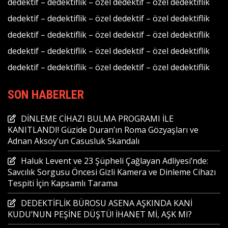
dedektif
–
dedektiflik
–
özel dedektif
–
özel dedektiflik
dedektif
–
dedektiflik
–
özel dedektif
–
özel dedektiflik
dedektif
–
dedektiflik
–
özel dedektif
–
özel dedektiflik
dedektif
–
dedektiflik
–
özel dedektif
–
özel dedektiflik
dedektif
–
dedektiflik
–
özel dedektif
–
özel dedektiflik
SON HABERLER
DİNLEME CİHAZI BULMA PROGRAMI İLE
KANITLANDI! Güzide Duran’ın Roma Gözyaşları ve
Adnan Aksoy’un Casusluk Skandalı
Haluk Levent ve 23 Şüpheli Çağlayan Adliyesi’nde:
Savcılık Sorgusu Öncesi Gizli Kamera ve Dinleme Cihazı
Tespiti İçin Kapsamlı Tarama
DEDEKTİFLİK BÜROSU ASENA AŞKINDA KANİ
KUDU’NUN PEŞİNE DÜŞTÜ! İHANET Mİ, AŞK MI?