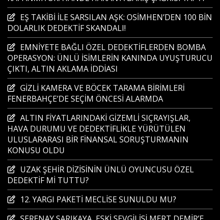
EŞ TAKİBİ İLE SARSILAN AŞK: OSİMHEN’DEN 100 BİN
DOLARLIK DEDEKTİF SKANDALI!
EMNİYETE BAĞLI ÖZEL DEDEKTİFLERDEN BOMBA
OPERASYON: ÜNLÜ İSİMLERİN KANINDA UYUŞTURUCU
ÇIKTI, ALTIN AKLAMA İDDİASI
GİZLİ KAMERA VE BÖCEK TARAMA BİRİMLERİ
FENERBAHÇE’DE SEÇİM ÖNCESİ ALARMDA
ALTIN FİYATLARINDAKİ GİZEMLİ SIÇRAYIŞLAR,
HAVA DURUMU VE DEDEKTİFLİKLE YÜRÜTÜLEN
ULUSLARARASI BİR FİNANSAL SORUŞTURMANIN
KONUSU OLDU
UZAK ŞEHİR DİZİSİNİN ÜNLÜ OYUNCUSU ÖZEL
DEDEKTİF Mİ TUTTU?
12. YARGI PAKETİ MECLİSE SUNULDU MU?
SERENAY SARIKAYA, ESKİ SEVGİLİSİ MERT DEMİR’E