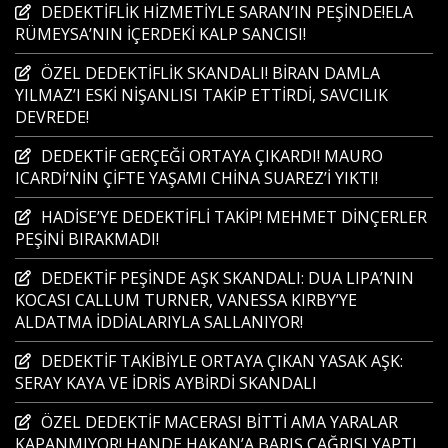
DEDEKTİFLİK HİZMETİYLE SARAN’IN PEŞİNDE!ELA
RÜMEYSA’NIN İÇERDEKİ KALP SANCISI!
ÖZEL DEDEKTİFLİK SKANDALI! BİRAN DAMLA
YILMAZ’I ESKİ NİŞANLISI TAKİP ETTİRDİ, SAVCILIK
DEVREDE!
DEDEKTİF GERÇEĞİ ORTAYA ÇIKARDI! MAURO
ICARDİ’NİN ÇİFTE YAŞAMI CHİNA SUAREZ’İ YIKTI!
HADİSE’YE DEDEKTİFLİ TAKİP! MEHMET DİNÇERLER
PEŞİNİ BIRAKMADI!
DEDEKTİF PEŞİNDE AŞK SKANDALI: DUA LIPA’NIN
KOCASI CALLUM TURNER, VANESSA KIRBY’YE
ALDATMA İDDİALARIYLA SALLANIYOR!
DEDEKTİF TAKİBİYLE ORTAYA ÇIKAN YASAK AŞK:
SERAY KAYA VE İDRİS AYBİRDİ SKANDALI
ÖZEL DEDEKTİF MACERASI BİTTİ AMA YARALAR
KAPANMIYOR! HANDE HAKAN’A BARIŞ ÇAĞRISI YAPTI