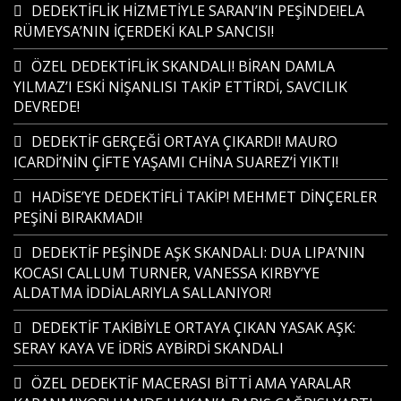
DEDEKTİFLİK HİZMETİYLE SARAN’IN PEŞİNDE!ELA
RÜMEYSA’NIN İÇERDEKİ KALP SANCISI!
ÖZEL DEDEKTİFLİK SKANDALI! BİRAN DAMLA
YILMAZ’I ESKİ NİŞANLISI TAKİP ETTİRDİ, SAVCILIK
DEVREDE!
DEDEKTİF GERÇEĞİ ORTAYA ÇIKARDI! MAURO
ICARDİ’NİN ÇİFTE YAŞAMI CHİNA SUAREZ’İ YIKTI!
HADİSE’YE DEDEKTİFLİ TAKİP! MEHMET DİNÇERLER
PEŞİNİ BIRAKMADI!
DEDEKTİF PEŞİNDE AŞK SKANDALI: DUA LIPA’NIN
KOCASI CALLUM TURNER, VANESSA KIRBY’YE
ALDATMA İDDİALARIYLA SALLANIYOR!
DEDEKTİF TAKİBİYLE ORTAYA ÇIKAN YASAK AŞK:
SERAY KAYA VE İDRİS AYBİRDİ SKANDALI
ÖZEL DEDEKTİF MACERASI BİTTİ AMA YARALAR