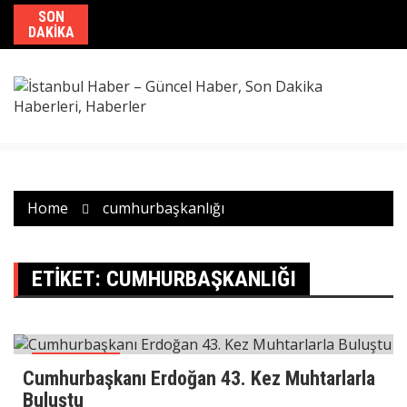
Skip
SON
to
DAKIKA
content
Home
cumhurbaşkanlığı
ETIKET:
CUMHURBAŞKANLIĞI
Manşetler
Cumhurbaşkanı Erdoğan 43. Kez Muhtarlarla
Buluştu