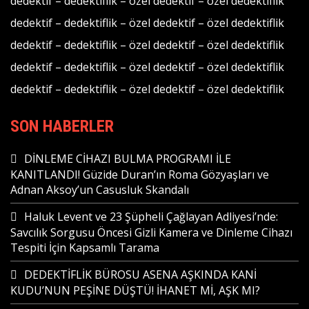
dedektif
–
dedektiflik
–
özel dedektif
–
özel dedektiflik
dedektif
–
dedektiflik
–
özel dedektif
–
özel dedektiflik
dedektif
–
dedektiflik
–
özel dedektif
–
özel dedektiflik
dedektif
–
dedektiflik
–
özel dedektif
–
özel dedektiflik
dedektif
–
dedektiflik
–
özel dedektif
–
özel dedektiflik
SON HABERLER
DİNLEME CİHAZI BULMA PROGRAMI İLE
KANITLANDI! Güzide Duran’ın Roma Gözyaşları ve
Adnan Aksoy’un Casusluk Skandalı
Haluk Levent ve 23 Şüpheli Çağlayan Adliyesi’nde:
Savcılık Sorgusu Öncesi Gizli Kamera ve Dinleme Cihazı
Tespiti İçin Kapsamlı Tarama
DEDEKTİFLİK BÜROSU ASENA AŞKINDA KANİ
KUDU’NUN PEŞİNE DÜŞTÜ! İHANET Mİ, AŞK MI?