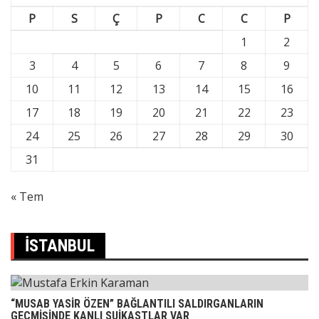
P
S
Ç
P
C
C
P
1
2
3
4
5
6
7
8
9
10
11
12
13
14
15
16
17
18
19
20
21
22
23
24
25
26
27
28
29
30
31
« Tem
İSTANBUL
“MUSAB YASİR ÖZEN” BAĞLANTILI SALDIRGANLARIN
GEÇMİŞİNDE KANLI SUİKASTLAR VAR