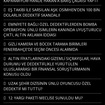
KAPANMIYOR! HANDE HAKAN’A BARIŞ ÇAĞRISI YAPTI
EŞ TAKİBİ İLE SARSILAN AŞK: OSİMHEN’DEN 100 BİN
DOLARLIK DEDEKTİF SKANDALI!
EMNİYETE BAĞLI ÖZEL DEDEKTİFLERDEN BOMBA
OPERASYON: ÜNLÜ İSİMLERİN KANINDA UYUŞTURUCU
ÇIKTI, ALTIN AKLAMA İDDİASI
GİZLİ KAMERA VE BÖCEK TARAMA BİRİMLERİ
FENERBAHÇE’DE SEÇİM ÖNCESİ ALARMDA
ALTIN FİYATLARINDAKİ GİZEMLİ SIÇRAYIŞLAR, HAVA
DURUMU VE DEDEKTİFLİKLE YÜRÜTÜLEN
ULUSLARARASI BİR FİNANSAL SORUŞTURMANIN
KONUSU OLDU
UZAK ŞEHİR DİZİSİNİN ÜNLÜ OYUNCUSU ÖZEL
DEDEKTİF Mİ TUTTU?
12. YARGI PAKETİ MECLİSE SUNULDU MU?