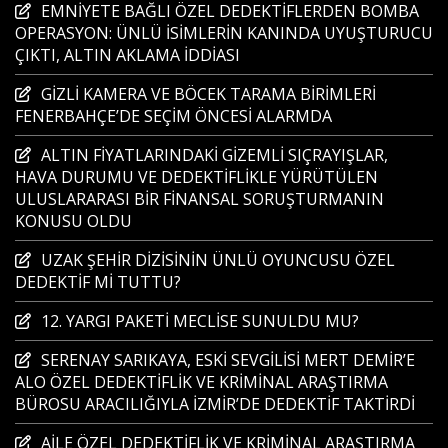
EMNİYETE BAĞLI ÖZEL DEDEKTİFLERDEN BOMBA
OPERASYON: ÜNLÜ İSİMLERİN KANINDA UYUŞTURUCU
ÇIKTI, ALTIN AKLAMA İDDİASI
GİZLİ KAMERA VE BÖCEK TARAMA BİRİMLERİ
FENERBAHÇE’DE SEÇİM ÖNCESİ ALARMDA
ALTIN FİYATLARINDAKİ GİZEMLİ SIÇRAYIŞLAR,
HAVA DURUMU VE DEDEKTİFLİKLE YÜRÜTÜLEN
ULUSLARARASI BİR FİNANSAL SORUŞTURMANIN
KONUSU OLDU
UZAK ŞEHİR DİZİSİNİN ÜNLÜ OYUNCUSU ÖZEL
DEDEKTİF Mİ TUTTU?
12. YARGI PAKETİ MECLİSE SUNULDU MU?
SERENAY SARIKAYA, ESKİ SEVGİLİSİ MERT DEMİR’E
ALO ÖZEL DEDEKTİFLİK VE KRİMİNAL ARAŞTIRMA
BÜROSU ARACILIĞIYLA İZMİR’DE DEDEKTİF TAKTİRDİ
AİLE ÖZEL DEDEKTİFLİK VE KRİMİNAL ARAŞTIRMA