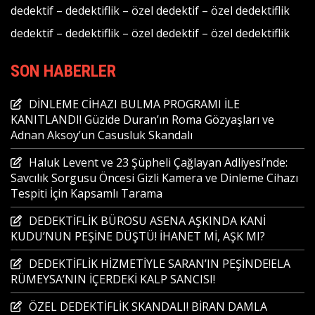
dedektif
–
dedektiflik
–
özel dedektif
–
özel dedektiflik
dedektif
–
dedektiflik
–
özel dedektif
–
özel dedektiflik
SON HABERLER
DİNLEME CİHAZI BULMA PROGRAMI İLE
KANITLANDI! Güzide Duran’ın Roma Gözyaşları ve
Adnan Aksoy’un Casusluk Skandalı
Haluk Levent ve 23 Şüpheli Çağlayan Adliyesi’nde:
Savcılık Sorgusu Öncesi Gizli Kamera ve Dinleme Cihazı
Tespiti İçin Kapsamlı Tarama
DEDEKTİFLİK BÜROSU ASENA AŞKINDA KANİ
KUDU’NUN PEŞİNE DÜŞTÜ! İHANET Mİ, AŞK MI?
DEDEKTİFLİK HİZMETİYLE SARAN’IN PEŞİNDE!ELA
RÜMEYSA’NIN İÇERDEKİ KALP SANCISI!
ÖZEL DEDEKTİFLİK SKANDALI! BİRAN DAMLA