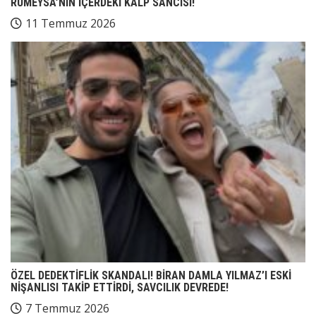
RÜMEYSA’NIN İÇERDEKİ KALP SANCISI!
11 Temmuz 2026
ÖZEL DEDEKTİFLİK SKANDALI! BİRAN DAMLA YILMAZ’I ESKİ
NİŞANLISI TAKİP ETTİRDİ, SAVCILIK DEVREDE!
7 Temmuz 2026