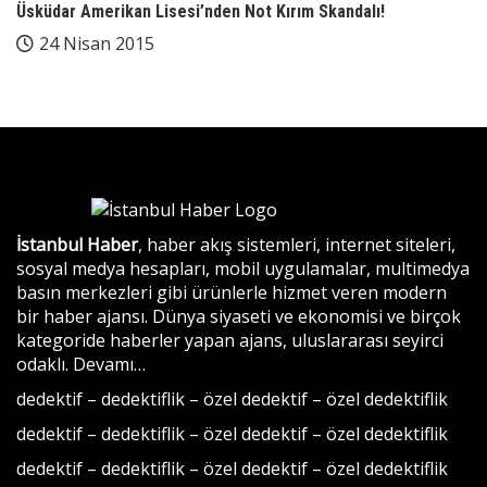
Üsküdar Amerikan Lisesi’nden Not Kırım Skandalı!
24 Nisan 2015
İstanbul Haber
, haber akış sistemleri, internet siteleri,
sosyal medya hesapları, mobil uygulamalar, multimedya
basın merkezleri gibi ürünlerle hizmet veren modern
bir haber ajansı. Dünya siyaseti ve ekonomisi ve birçok
kategoride haberler yapan ajans, uluslararası seyirci
odaklı.
Devamı…
dedektif
–
dedektiflik
–
özel dedektif
–
özel dedektiflik
dedektif
–
dedektiflik
–
özel dedektif
–
özel dedektiflik
dedektif
–
dedektiflik
–
özel dedektif
–
özel dedektiflik