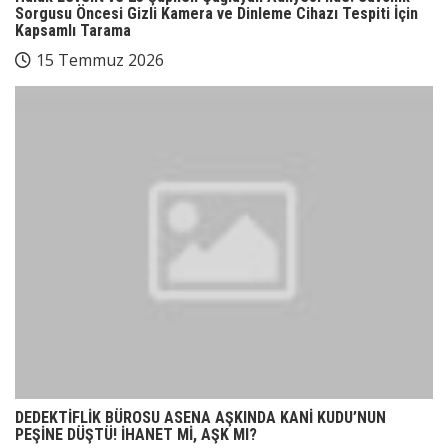
Sorgusu Öncesi Gizli Kamera ve Dinleme Cihazı Tespiti İçin
Kapsamlı Tarama
15 Temmuz 2026
DEDEKTİFLİK BÜROSU ASENA AŞKINDA KANİ KUDU’NUN
PEŞİNE DÜŞTÜ! İHANET Mİ, AŞK MI?