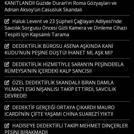
KANITLANDI! Güzide Duran’ın Roma Gözyaşları ve
Adnan Aksoy’un Casusluk Skandalı
Haluk Levent ve 23 Şüpheli Çağlayan Adliyesi’nde:
Savcılık Sorgusu Öncesi Gizli Kamera ve Dinleme Cihazı
Tespiti İçin Kapsamlı Tarama
DEDEKTİFLİK BÜROSU ASENA AŞKINDA KANİ
KUDU’NUN PEŞİNE DÜŞTÜ! İHANET Mİ, AŞK MI?
DEDEKTİFLİK HİZMETİYLE SARAN’IN PEŞİNDE!ELA
RÜMEYSA’NIN İÇERDEKİ KALP SANCISI!
ÖZEL DEDEKTİFLİK SKANDALI! BİRAN DAMLA
YILMAZ’I ESKİ NİŞANLISI TAKİP ETTİRDİ, SAVCILIK
DEVREDE!
DEDEKTİF GERÇEĞİ ORTAYA ÇIKARDI! MAURO
ICARDİ’NİN ÇİFTE YAŞAMI CHİNA SUAREZ’İ YIKTI!
HADİSE’YE DEDEKTİFLİ TAKİP! MEHMET DİNÇERLER
PEŞİNİ BIRAKMADI!