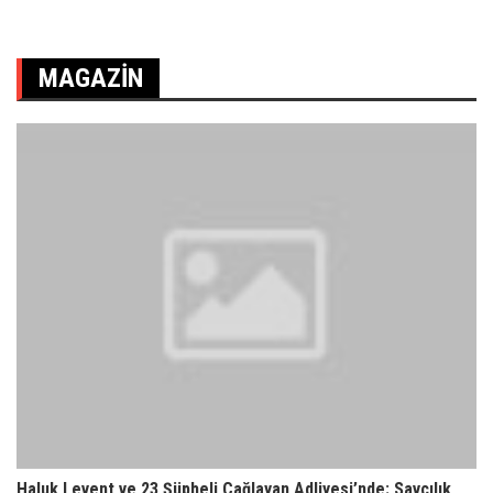
MAGAZIN
Haluk Levent ve 23 Şüpheli Çağlayan Adliyesi’nde: Savcılık