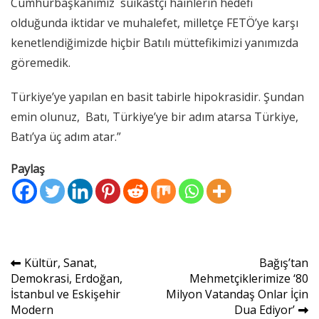
Cumhurbaşkanımız suikastçı hainlerin hedefi
olduğunda iktidar ve muhalefet, milletçe FETÖ’ye karşı
kenetlendiğimizde hiçbir Batılı müttefikimizi yanımızda
göremedik.
Türkiye’ye yapılan en basit tabirle hipokrasidir. Şundan
emin olunuz, Batı, Türkiye’ye bir adım atarsa Türkiye,
Batı’ya üç adım atar.”
Paylaş
Yazı
Kültür, Sanat,
Bağış’tan
Demokrasi, Erdoğan,
Mehmetçiklerimize ‘80
gezinmesi
İstanbul ve Eskişehir
Milyon Vatandaş Onlar İçin
Modern
Dua Ediyor’