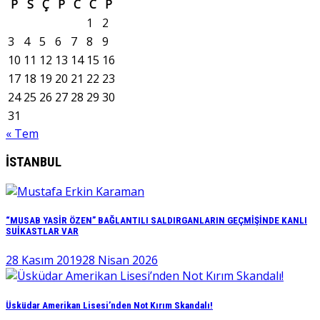
P
S
Ç
P
C
C
P
1
2
3
4
5
6
7
8
9
10
11
12
13
14
15
16
17
18
19
20
21
22
23
24
25
26
27
28
29
30
31
« Tem
İSTANBUL
“MUSAB YASİR ÖZEN” BAĞLANTILI SALDIRGANLARIN GEÇMİŞİNDE KANLI
SUİKASTLAR VAR
28 Kasım 2019
28 Nisan 2026
Üsküdar Amerikan Lisesi’nden Not Kırım Skandalı!