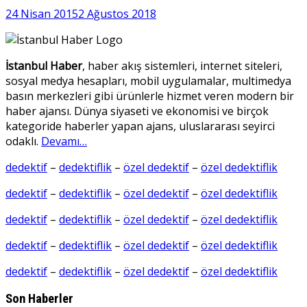
24 Nisan 2015
2 Ağustos 2018
İstanbul Haber
, haber akış sistemleri, internet siteleri,
sosyal medya hesapları, mobil uygulamalar, multimedya
basın merkezleri gibi ürünlerle hizmet veren modern bir
haber ajansı. Dünya siyaseti ve ekonomisi ve birçok
kategoride haberler yapan ajans, uluslararası seyirci
odaklı.
Devamı…
dedektif
–
dedektiflik
–
özel dedektif
–
özel dedektiflik
dedektif
–
dedektiflik
–
özel dedektif
–
özel dedektiflik
dedektif
–
dedektiflik
–
özel dedektif
–
özel dedektiflik
dedektif
–
dedektiflik
–
özel dedektif
–
özel dedektiflik
dedektif
–
dedektiflik
–
özel dedektif
–
özel dedektiflik
Son Haberler