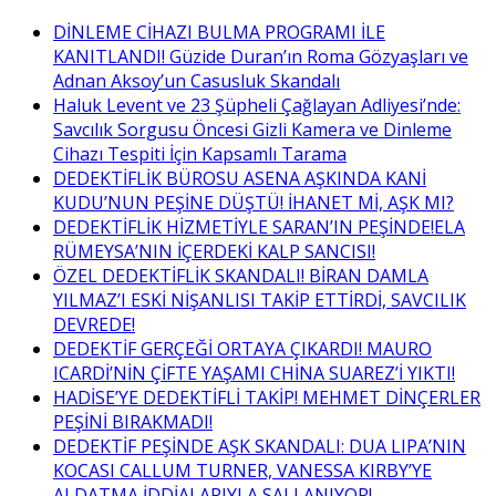
DİNLEME CİHAZI BULMA PROGRAMI İLE
KANITLANDI! Güzide Duran’ın Roma Gözyaşları ve
Adnan Aksoy’un Casusluk Skandalı
Haluk Levent ve 23 Şüpheli Çağlayan Adliyesi’nde:
Savcılık Sorgusu Öncesi Gizli Kamera ve Dinleme
Cihazı Tespiti İçin Kapsamlı Tarama
DEDEKTİFLİK BÜROSU ASENA AŞKINDA KANİ
KUDU’NUN PEŞİNE DÜŞTÜ! İHANET Mİ, AŞK MI?
DEDEKTİFLİK HİZMETİYLE SARAN’IN PEŞİNDE!ELA
RÜMEYSA’NIN İÇERDEKİ KALP SANCISI!
ÖZEL DEDEKTİFLİK SKANDALI! BİRAN DAMLA
YILMAZ’I ESKİ NİŞANLISI TAKİP ETTİRDİ, SAVCILIK
DEVREDE!
DEDEKTİF GERÇEĞİ ORTAYA ÇIKARDI! MAURO
ICARDİ’NİN ÇİFTE YAŞAMI CHİNA SUAREZ’İ YIKTI!
HADİSE’YE DEDEKTİFLİ TAKİP! MEHMET DİNÇERLER
PEŞİNİ BIRAKMADI!
DEDEKTİF PEŞİNDE AŞK SKANDALI: DUA LIPA’NIN
KOCASI CALLUM TURNER, VANESSA KIRBY’YE
ALDATMA İDDİALARIYLA SALLANIYOR!