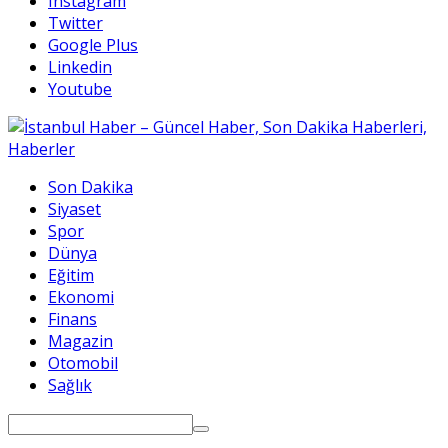
Instagram
Twitter
Google Plus
Linkedin
Youtube
Son Dakika
Siyaset
Spor
Dünya
Eğitim
Ekonomi
Finans
Magazin
Otomobil
Sağlık
Search
for: