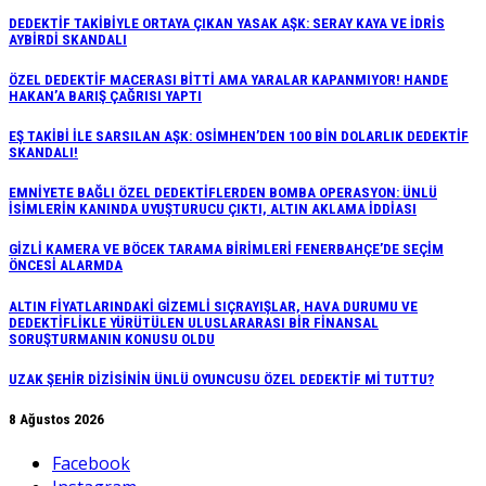
DEDEKTİF TAKİBİYLE ORTAYA ÇIKAN YASAK AŞK: SERAY KAYA VE İDRİS
AYBİRDİ SKANDALI
ÖZEL DEDEKTİF MACERASI BİTTİ AMA YARALAR KAPANMIYOR! HANDE
HAKAN’A BARIŞ ÇAĞRISI YAPTI
EŞ TAKİBİ İLE SARSILAN AŞK: OSİMHEN’DEN 100 BİN DOLARLIK DEDEKTİF
SKANDALI!
EMNİYETE BAĞLI ÖZEL DEDEKTİFLERDEN BOMBA OPERASYON: ÜNLÜ
İSİMLERİN KANINDA UYUŞTURUCU ÇIKTI, ALTIN AKLAMA İDDİASI
GİZLİ KAMERA VE BÖCEK TARAMA BİRİMLERİ FENERBAHÇE’DE SEÇİM
ÖNCESİ ALARMDA
ALTIN FİYATLARINDAKİ GİZEMLİ SIÇRAYIŞLAR, HAVA DURUMU VE
DEDEKTİFLİKLE YÜRÜTÜLEN ULUSLARARASI BİR FİNANSAL
SORUŞTURMANIN KONUSU OLDU
UZAK ŞEHİR DİZİSİNİN ÜNLÜ OYUNCUSU ÖZEL DEDEKTİF Mİ TUTTU?
8 Ağustos 2026
Facebook