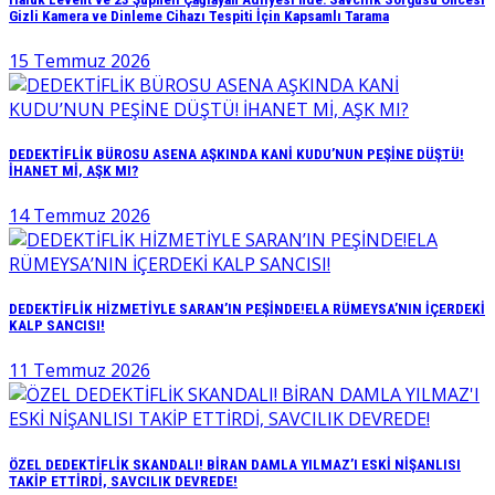
Gizli Kamera ve Dinleme Cihazı Tespiti İçin Kapsamlı Tarama
15 Temmuz 2026
DEDEKTİFLİK BÜROSU ASENA AŞKINDA KANİ KUDU’NUN PEŞİNE DÜŞTÜ!
İHANET Mİ, AŞK MI?
14 Temmuz 2026
DEDEKTİFLİK HİZMETİYLE SARAN’IN PEŞİNDE!ELA RÜMEYSA’NIN İÇERDEKİ
KALP SANCISI!
11 Temmuz 2026
ÖZEL DEDEKTİFLİK SKANDALI! BİRAN DAMLA YILMAZ’I ESKİ NİŞANLISI
TAKİP ETTİRDİ, SAVCILIK DEVREDE!