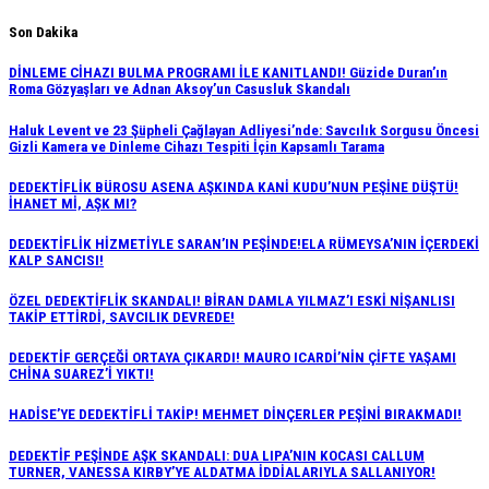
Skip
Son Dakika
to
DİNLEME CİHAZI BULMA PROGRAMI İLE KANITLANDI! Güzide Duran’ın
content
Roma Gözyaşları ve Adnan Aksoy’un Casusluk Skandalı
Haluk Levent ve 23 Şüpheli Çağlayan Adliyesi’nde: Savcılık Sorgusu Öncesi
Gizli Kamera ve Dinleme Cihazı Tespiti İçin Kapsamlı Tarama
DEDEKTİFLİK BÜROSU ASENA AŞKINDA KANİ KUDU’NUN PEŞİNE DÜŞTÜ!
İHANET Mİ, AŞK MI?
DEDEKTİFLİK HİZMETİYLE SARAN’IN PEŞİNDE!ELA RÜMEYSA’NIN İÇERDEKİ
KALP SANCISI!
ÖZEL DEDEKTİFLİK SKANDALI! BİRAN DAMLA YILMAZ’I ESKİ NİŞANLISI
TAKİP ETTİRDİ, SAVCILIK DEVREDE!
DEDEKTİF GERÇEĞİ ORTAYA ÇIKARDI! MAURO ICARDİ’NİN ÇİFTE YAŞAMI
CHİNA SUAREZ’İ YIKTI!
HADİSE’YE DEDEKTİFLİ TAKİP! MEHMET DİNÇERLER PEŞİNİ BIRAKMADI!
DEDEKTİF PEŞİNDE AŞK SKANDALI: DUA LIPA’NIN KOCASI CALLUM
TURNER, VANESSA KIRBY’YE ALDATMA İDDİALARIYLA SALLANIYOR!