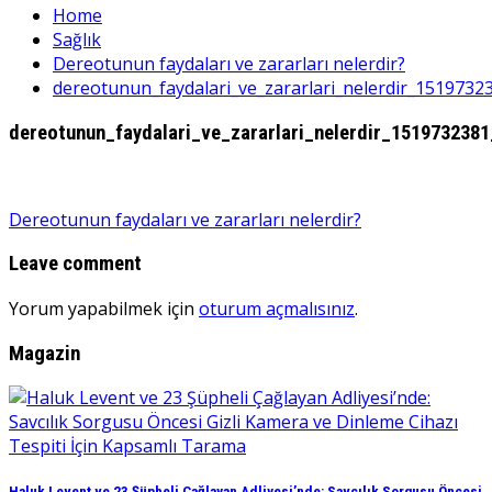
Home
Sağlık
Dereotunun faydaları ve zararları nelerdir?
dereotunun_faydalari_ve_zararlari_nelerdir_1519732
dereotunun_faydalari_ve_zararlari_nelerdir_151973238
Yazı
Dereotunun faydaları ve zararları nelerdir?
gezinmesi
Leave comment
Yorum yapabilmek için
oturum açmalısınız
.
Magazin
Haluk Levent ve 23 Şüpheli Çağlayan Adliyesi’nde: Savcılık Sorgusu Öncesi