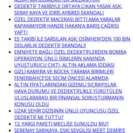
DEDEKTİF TAKİBİYLE ORTAYA ÇIKAN YASAK AŞK:
SERAY KAYA VE İDRİS AYBİRDİ SKANDALI
ÖZEL DEDEKTİF MACERASI BİTTİ AMA YARALAR
KAPANMIYOR! HANDE HAKAN’A BARIŞ ÇAĞRISI
YAPTI
EŞ TAKİBİ İLE SARSILAN AŞK: OSİMHEN’DEN 100 BİN
DOLARLIK DEDEKTİF SKANDALI!
EMNİYETE BAĞLI ÖZEL DEDEKTİFLERDEN BOMBA
OPERASYON: ÜNLÜ İSİMLERİN KANINDA
UYUŞTURUCU ÇIKTI, ALTIN AKLAMA İDDİASI
GİZLİ KAMERA VE BÖCEK TARAMA BİRİMLERİ
FENERBAHÇE’DE SEÇİM ÖNCESİ ALARMDA
ALTIN FİYATLARINDAKİ GİZEMLİ SIÇRAYIŞLAR,
HAVA DURUMU VE DEDEKTİFLİKLE YÜRÜTÜLEN
ULUSLARARASI BİR FİNANSAL SORUŞTURMANIN
KONUSU OLDU
UZAK ŞEHİR DİZİSİNİN ÜNLÜ OYUNCUSU ÖZEL
DEDEKTİF Mİ TUTTU?
12. YARGI PAKETİ MECLİSE SUNULDU MU?
SERENAY SARIKAYA, ESKİ SEVGİLİSİ MERT DEMİR’E