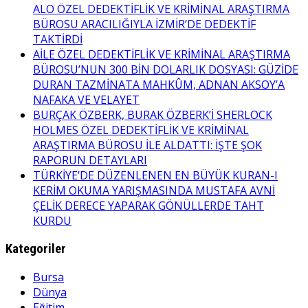
ALO ÖZEL DEDEKTİFLİK VE KRİMİNAL ARAŞTIRMA
BÜROSU ARACILIĞIYLA İZMİR’DE DEDEKTİF
TAKTİRDİ
AİLE ÖZEL DEDEKTİFLİK VE KRİMİNAL ARAŞTIRMA
BÜROSU’NUN 300 BİN DOLARLIK DOSYASI: GÜZİDE
DURAN TAZMİNATA MAHKÛM, ADNAN AKSOY’A
NAFAKA VE VELAYET
BURÇAK ÖZBERK, BURAK ÖZBERK’İ SHERLOCK
HOLMES ÖZEL DEDEKTİFLİK VE KRİMİNAL
ARAŞTIRMA BÜROSU İLE ALDATTI: İŞTE ŞOK
RAPORUN DETAYLARI
TÜRKİYE’DE DÜZENLENEN EN BÜYÜK KURAN-I
KERİM OKUMA YARIŞMASINDA MUSTAFA AVNİ
ÇELİK DERECE YAPARAK GÖNÜLLERDE TAHT
KURDU
Kategoriler
Bursa
Dünya
Eğitim