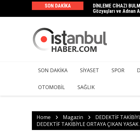
Skip
SON DAKIKA
DİNLEME CİHAZI BULM
Haluk Levent ve 23 Şüp
to
Gözyaşları ve Adnan A
Kamera ve Dinleme Cih
content
SON DAKIKA
SIYASET
SPOR
OTOMOBIL
SAĞLIK
Home
Magazin
DEDEKTİF TAKİBİY
DEDEKTİF TAKİBİYLE ORTAYA ÇIKAN YASAK A