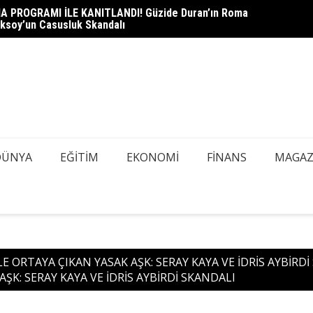
A PROGRAMI İLE KANITLANDI! Güzide Duran’ın Roma
heli Çağlayan Adliyesi’nde: Savcılık Sorgusu Öncesi Gizli
DEDEK
ksoy’un Casusluk Skandalı
azı Tespiti İçin Kapsamlı Tarama
Mİ, AŞ
DÜNYA
EĞITIM
EKONOMI
FINANS
MAGAZ
LE ORTAYA ÇIKAN YASAK AŞK: SERAY KAYA VE İDRİS AYBİRD
ŞK: SERAY KAYA VE İDRİS AYBİRDİ SKANDALI