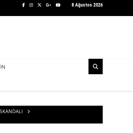
8 Ağustos 2026
TİFLİK BÜROSU ASENA AŞKINDA KANİ KUDU’NUN PEŞİNE DÜŞTÜ! 
K MI?
IN
İ SKANDALI