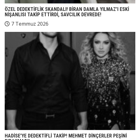
ÖZEL DEDEKTİFLİK SKANDALI! BİRAN DAMLA YILMAZ’I ESKİ
NİŞANLISI TAKİP ETTİRDİ, SAVCILIK DEVREDE!
7 Temmuz 2026
HADİSE’YE DEDEKTİFLİ TAKİP! MEHMET DİNÇERLER PEŞİNİ