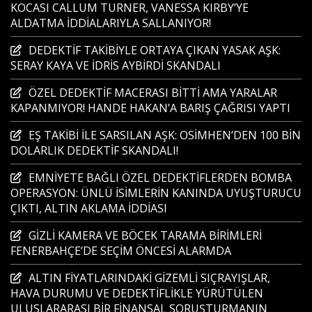
KOCASI CALLUM TURNER, VANESSA KIRBY’YE
ALDATMA İDDİALARIYLA SALLANIYOR!
DEDEKTİF TAKİBİYLE ORTAYA ÇIKAN YASAK AŞK:
SERAY KAYA VE İDRİS AYBİRDİ SKANDALI
ÖZEL DEDEKTİF MACERASI BİTTİ AMA YARALAR
KAPANMIYOR! HANDE HAKAN’A BARIŞ ÇAĞRISI YAPTI
EŞ TAKİBİ İLE SARSILAN AŞK: OSİMHEN’DEN 100 BİN
DOLARLIK DEDEKTİF SKANDALI!
EMNİYETE BAĞLI ÖZEL DEDEKTİFLERDEN BOMBA
OPERASYON: ÜNLÜ İSİMLERİN KANINDA UYUŞTURUCU
ÇIKTI, ALTIN AKLAMA İDDİASI
GİZLİ KAMERA VE BÖCEK TARAMA BİRİMLERİ
FENERBAHÇE’DE SEÇİM ÖNCESİ ALARMDA
ALTIN FİYATLARINDAKİ GİZEMLİ SIÇRAYIŞLAR,
HAVA DURUMU VE DEDEKTİFLİKLE YÜRÜTÜLEN
ULUSLARARASI BİR FİNANSAL SORUŞTURMANIN