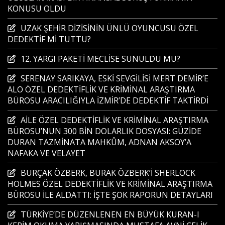
KONUSU OLDU
UZAK ŞEHİR DİZİSİNİN ÜNLÜ OYUNCUSU ÖZEL
DEDEKTİF Mİ TUTTU?
12. YARGI PAKETİ MECLİSE SUNULDU MU?
SERENAY SARIKAYA, ESKİ SEVGİLİSİ MERT DEMİR’E
ALO ÖZEL DEDEKTİFLİK VE KRİMİNAL ARAŞTIRMA
BÜROSU ARACILIĞIYLA İZMİR’DE DEDEKTİF TAKTİRDİ
AİLE ÖZEL DEDEKTİFLİK VE KRİMİNAL ARAŞTIRMA
BÜROSU’NUN 300 BİN DOLARLIK DOSYASI: GÜZİDE
DURAN TAZMİNATA MAHKÛM, ADNAN AKSOY’A
NAFAKA VE VELAYET
BURÇAK ÖZBERK, BURAK ÖZBERK’İ SHERLOCK
HOLMES ÖZEL DEDEKTİFLİK VE KRİMİNAL ARAŞTIRMA
BÜROSU İLE ALDATTI: İŞTE ŞOK RAPORUN DETAYLARI
TÜRKİYE’DE DÜZENLENEN EN BÜYÜK KURAN-I