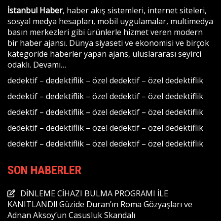
İstanbul Haber
, haber akış sistemleri, internet siteleri,
sosyal medya hesapları, mobil uygulamalar, multimedya
basın merkezleri gibi ürünlerle hizmet veren modern
bir haber ajansı. Dünya siyaseti ve ekonomisi ve birçok
kategoride haberler yapan ajans, uluslararası seyirci
odaklı.
Devamı…
dedektif
–
dedektiflik
–
özel dedektif
–
özel dedektiflik
dedektif
–
dedektiflik
–
özel dedektif
–
özel dedektiflik
dedektif
–
dedektiflik
–
özel dedektif
–
özel dedektiflik
dedektif
–
dedektiflik
–
özel dedektif
–
özel dedektiflik
dedektif
–
dedektiflik
–
özel dedektif
–
özel dedektiflik
SON HABERLER
DİNLEME CİHAZI BULMA PROGRAMI İLE
KANITLANDI! Güzide Duran’ın Roma Gözyaşları ve
Adnan Aksoy’un Casusluk Skandalı