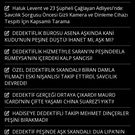
Haluk Levent ve 23 Şüpheli Çağlayan Adliyesi’nde:
Savcılık Sorgusu Öncesi Gizli Kamera ve Dinleme Cihazı
Tespiti İçin Kapsamlı Tarama
DEDEKTİFLİK BÜROSU ASENA AŞKINDA KANİ
KUDU’NUN PEŞİNE DÜŞTÜ! İHANET Mİ, AŞK MI?
DEDEKTİFLİK HİZMETİYLE SARAN’IN PEŞİNDE!ELA
RÜMEYSA’NIN İÇERDEKİ KALP SANCISI!
ÖZEL DEDEKTİFLİK SKANDALI! BİRAN DAMLA
YILMAZ’I ESKİ NİŞANLISI TAKİP ETTİRDİ, SAVCILIK
DEVREDE!
DEDEKTİF GERÇEĞİ ORTAYA ÇIKARDI! MAURO
ICARDİ’NİN ÇİFTE YAŞAMI CHİNA SUAREZ’İ YIKTI!
HADİSE’YE DEDEKTİFLİ TAKİP! MEHMET DİNÇERLER
PEŞİNİ BIRAKMADI!
DEDEKTİF PEŞİNDE AŞK SKANDALI: DUA LIPA’NIN