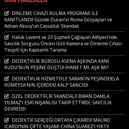
DİNLEME CİHAZI BULMA PROGRAMI İLE
KANITLANDI! Güzide Duran’ın Roma Gözyaşları ve
Adnan Aksoy’un Casusluk Skandalı
Haluk Levent ve 23 Şüpheli Çağlayan Adliyesi’nde:
Savcılık Sorgusu Öncesi Gizli Kamera ve Dinleme Cihazı
Tespiti İçin Kapsamlı Tarama
DEDEKTİFLİK BÜROSU ASENA AŞKINDA KANİ
KUDU’NUN PEŞİNE DÜŞTÜ! İHANET Mİ, AŞK MI?
DEDEKTİFLİK HİZMETİYLE SARAN’IN PEŞİNDE!ELA
RÜMEYSA’NIN İÇERDEKİ KALP SANCISI!
ÖZEL DEDEKTİFLİK SKANDALI! BİRAN DAMLA
YILMAZ’I ESKİ NİŞANLISI TAKİP ETTİRDİ, SAVCILIK
DEVREDE!
DEDEKTİF GERÇEĞİ ORTAYA ÇIKARDI! MAURO
ICARDİ’NİN ÇİFTE YAŞAMI CHİNA SUAREZ’İ YIKTI!