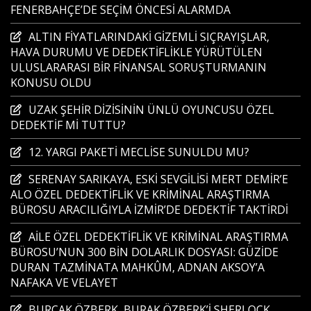
FENERBAHÇE’DE SEÇİM ÖNCESİ ALARMDA
ALTIN FİYATLARINDAKİ GİZEMLİ SIÇRAYIŞLAR,
HAVA DURUMU VE DEDEKTİFLİKLE YÜRÜTÜLEN
ULUSLARARASI BİR FİNANSAL SORUŞTURMANIN
KONUSU OLDU
UZAK ŞEHİR DİZİSİNİN ÜNLÜ OYUNCUSU ÖZEL
DEDEKTİF Mİ TUTTU?
12. YARGI PAKETİ MECLİSE SUNULDU MU?
SERENAY SARIKAYA, ESKİ SEVGİLİSİ MERT DEMİR’E
ALO ÖZEL DEDEKTİFLİK VE KRİMİNAL ARAŞTIRMA
BÜROSU ARACILIĞIYLA İZMİR’DE DEDEKTİF TAKTİRDİ
AİLE ÖZEL DEDEKTİFLİK VE KRİMİNAL ARAŞTIRMA
BÜROSU’NUN 300 BİN DOLARLIK DOSYASI: GÜZİDE
DURAN TAZMİNATA MAHKÛM, ADNAN AKSOY’A
NAFAKA VE VELAYET
BURÇAK ÖZBERK, BURAK ÖZBERK’İ SHERLOCK