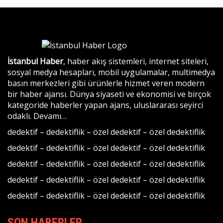
İstanbul Haber
, haber akış sistemleri, internet siteleri,
sosyal medya hesapları, mobil uygulamalar, multimedya
basın merkezleri gibi ürünlerle hizmet veren modern
bir haber ajansı. Dünya siyaseti ve ekonomisi ve birçok
kategoride haberler yapan ajans, uluslararası seyirci
odaklı.
Devamı…
dedektif
–
dedektiflik
–
özel dedektif
–
özel dedektiflik
dedektif
–
dedektiflik
–
özel dedektif
–
özel dedektiflik
dedektif
–
dedektiflik
–
özel dedektif
–
özel dedektiflik
dedektif
–
dedektiflik
–
özel dedektif
–
özel dedektiflik
dedektif
–
dedektiflik
–
özel dedektif
–
özel dedektiflik
SON HABERLER