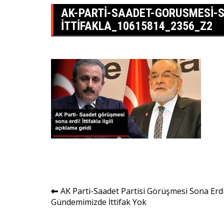
AK-PARTI-SAADET-GORUSMESI-S
ITTIFAKLA_10615814_2356_Z2
Yazı
AK Parti-Saadet Partisi Görüşmesi Sona Erdi
Gündemimizde İttifak Yok
gezinmesi