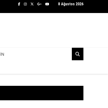
8 Ağustos 2026
TİFLİK BÜROSU ASENA AŞKINDA KANİ KUDU’NUN PEŞİNE DÜŞTÜ! 
K MI?
IN