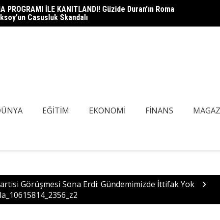
A PROGRAMI İLE KANITLANDI! Güzide Duran’ın Roma
heli Çağlayan Adliyesi’nde: Savcılık Sorgusu Öncesi Gizli
DEDEK
ksoy’un Casusluk Skandalı
azı Tespiti İçin Kapsamlı Tarama
Mİ, AŞ
DÜNYA
EĞITIM
EKONOMI
FINANS
MAGAZ
artisi Görüşmesi Sona Erdi: Gündemimizde İttifak Yok
akla_10615814_2356_z2