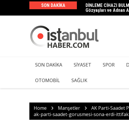
Skip
SON DAKIKA
DİNLEME CİHAZI BULM
Haluk Levent ve 23 Şüp
to
Gözyaşları ve Adnan A
Kamera ve Dinleme Cih
content
SON DAKIKA
SIYASET
SPOR
OTOMOBIL
SAĞLIK
Home
Manşetler
AK Parti-Saadet P
ak-parti-saadet-gorusmesi-sona-erdi-ittif