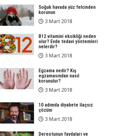
Soğuk havada yüz felcinden
korunun
3 Mart 2018
B12 vitamini eksikliği neden
olur? Evde tedavi yöntemleri
nelerdir?
3 Mart 2018
Egzama nedir? Kış
egzamasından nasıl
korunulur?
3 Mart 2018
10 adımda diyabete ilaçsız
çözüm
3 Mart 2018
Dereotunun faydaları ve