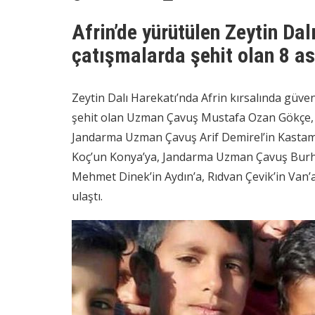
Afrin’de yürütülen Zeytin Da
çatışmalarda şehit olan 8 ask
Zeytin Dalı Harekatı’nda Afrin kırsalında güven
şehit olan Uzman Çavuş Mustafa Ozan Gökçe, J
Jandarma Uzman Çavuş Arif Demirel’in Kasta
Koç’un Konya’ya, Jandarma Uzman Çavuş Burha
Mehmet Dinek’in Aydın’a, Rıdvan Çevik’in Van’a
ulaştı.