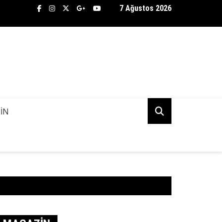
7 Ağustos 2026
TİFLİK BÜROSU ASENA AŞKINDA KANİ KUDU’NUN PEŞİNE DÜŞTÜ! 
K MI?
IN