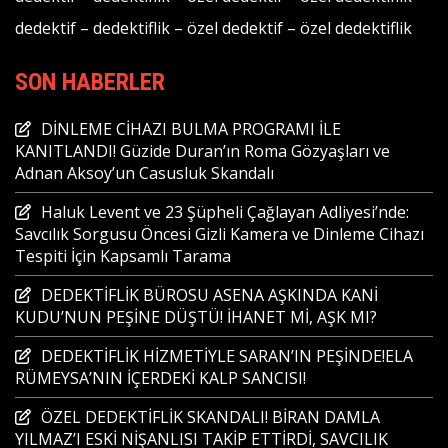
dedektif
–
dedektiflik
–
özel dedektif
–
özel dedektiflik
SON HABERLER
DİNLEME CİHAZI BULMA PROGRAMI İLE
KANITLANDI! Güzide Duran’ın Roma Gözyaşları ve
Adnan Aksoy’un Casusluk Skandalı
Haluk Levent ve 23 Şüpheli Çağlayan Adliyesi’nde:
Savcılık Sorgusu Öncesi Gizli Kamera ve Dinleme Cihazı
Tespiti İçin Kapsamlı Tarama
DEDEKTİFLİK BÜROSU ASENA AŞKINDA KANİ
KUDU’NUN PEŞİNE DÜŞTÜ! İHANET Mİ, AŞK MI?
DEDEKTİFLİK HİZMETİYLE SARAN’IN PEŞİNDE!ELA
RÜMEYSA’NIN İÇERDEKİ KALP SANCISI!
ÖZEL DEDEKTİFLİK SKANDALI! BİRAN DAMLA
YILMAZ’I ESKİ NİŞANLISI TAKİP ETTİRDİ, SAVCILIK