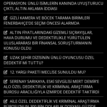
OPERASYON: ÜNLÜ İSİMLERİN KANINDA UYUŞTURUCU
ÇIKTI, ALTIN AKLAMA İDDİASI
GİZLİ KAMERA VE BÖCEK TARAMA BİRİMLERİ
FENERBAHÇE’DE SEÇİM ÖNCESİ ALARMDA
ALTIN FİYATLARINDAKİ GİZEMLİ SIÇRAYIŞLAR,
HAVA DURUMU VE DEDEKTİFLİKLE YÜRÜTÜLEN
ULUSLARARASI BİR FİNANSAL SORUŞTURMANIN
KONUSU OLDU
UZAK ŞEHİR DİZİSİNİN ÜNLÜ OYUNCUSU ÖZEL
DEDEKTİF Mİ TUTTU?
12. YARGI PAKETİ MECLİSE SUNULDU MU?
SERENAY SARIKAYA, ESKİ SEVGİLİSİ MERT DEMİR’E
ALO ÖZEL DEDEKTİFLİK VE KRİMİNAL ARAŞTIRMA
BÜROSU ARACILIĞIYLA İZMİR’DE DEDEKTİF TAKTİRDİ
AİLE ÖZEL DEDEKTİFLİK VE KRİMİNAL ARAŞTIRMA
BÜROSU’NUN 300 BİN DOLARLIK DOSYASI: GÜZİDE