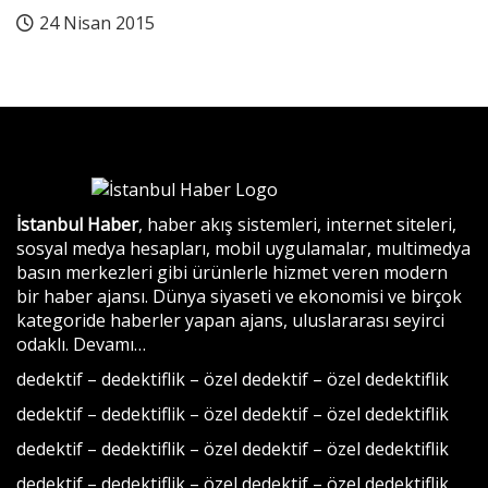
24 Nisan 2015
İstanbul Haber
, haber akış sistemleri, internet siteleri,
sosyal medya hesapları, mobil uygulamalar, multimedya
basın merkezleri gibi ürünlerle hizmet veren modern
bir haber ajansı. Dünya siyaseti ve ekonomisi ve birçok
kategoride haberler yapan ajans, uluslararası seyirci
odaklı.
Devamı…
dedektif
–
dedektiflik
–
özel dedektif
–
özel dedektiflik
dedektif
–
dedektiflik
–
özel dedektif
–
özel dedektiflik
dedektif
–
dedektiflik
–
özel dedektif
–
özel dedektiflik
dedektif
–
dedektiflik
–
özel dedektif
–
özel dedektiflik