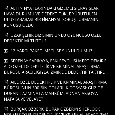
ALTIN FİYATLARINDAKİ GİZEMLİ SIÇRAYIŞLAR,
HAVA DURUMU VE DEDEKTİFLİKLE YÜRÜTÜLEN
ULUSLARARASI BİR FİNANSAL SORUŞTURMANIN
KONUSU OLDU
UZAK ŞEHİR DİZİSİNİN ÜNLÜ OYUNCUSU ÖZEL
DEDEKTİF Mİ TUTTU?
12. YARGI PAKETİ MECLİSE SUNULDU MU?
SERENAY SARIKAYA, ESKİ SEVGİLİSİ MERT DEMİR’E
ALO ÖZEL DEDEKTİFLİK VE KRİMİNAL ARAŞTIRMA
BÜROSU ARACILIĞIYLA İZMİR’DE DEDEKTİF TAKTİRDİ
AİLE ÖZEL DEDEKTİFLİK VE KRİMİNAL ARAŞTIRMA
BÜROSU’NUN 300 BİN DOLARLIK DOSYASI: GÜZİDE
DURAN TAZMİNATA MAHKÛM, ADNAN AKSOY’A
NAFAKA VE VELAYET
BURÇAK ÖZBERK, BURAK ÖZBERK’İ SHERLOCK
HOLMES ÖZEL DEDEKTİFLİK VE KRİMİNAL ARAŞTIRMA