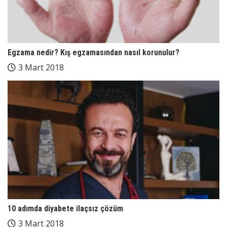
Egzama nedir? Kış egzamasından nasıl korunulur?
3 Mart 2018
10 adımda diyabete ilaçsız çözüm
3 Mart 2018