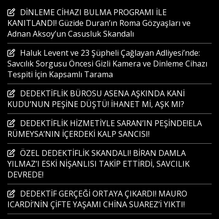
DİNLEME CİHAZI BULMA PROGRAMI İLE
KANITLANDI! Güzide Duran’ın Roma Gözyaşları ve
Adnan Aksoy’un Casusluk Skandalı
Haluk Levent ve 23 Şüpheli Çağlayan Adliyesi’nde:
Savcılık Sorgusu Öncesi Gizli Kamera ve Dinleme Cihazı
Tespiti İçin Kapsamlı Tarama
DEDEKTİFLİK BÜROSU ASENA AŞKINDA KANİ
KUDU’NUN PEŞİNE DÜŞTÜ! İHANET Mİ, AŞK MI?
DEDEKTİFLİK HİZMETİYLE SARAN’IN PEŞİNDE!ELA
RÜMEYSA’NIN İÇERDEKİ KALP SANCISI!
ÖZEL DEDEKTİFLİK SKANDALI! BİRAN DAMLA
YILMAZ’I ESKİ NİŞANLISI TAKİP ETTİRDİ, SAVCILIK
DEVREDE!
DEDEKTİF GERÇEĞİ ORTAYA ÇIKARDI! MAURO
ICARDİ’NİN ÇİFTE YAŞAMI CHİNA SUAREZ’İ YIKTI!