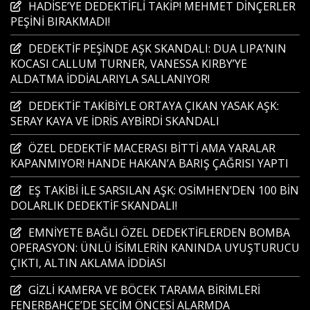
HADİSE’YE DEDEKTİFLİ TAKİP! MEHMET DİNÇERLER
PEŞİNİ BIRAKMADI!
DEDEKTİF PEŞİNDE AŞK SKANDALI: DUA LIPA’NIN
KOCASI CALLUM TURNER, VANESSA KIRBY’YE
ALDATMA İDDİALARIYLA SALLANIYOR!
DEDEKTİF TAKİBİYLE ORTAYA ÇIKAN YASAK AŞK:
SERAY KAYA VE İDRİS AYBİRDİ SKANDALI
ÖZEL DEDEKTİF MACERASI BİTTİ AMA YARALAR
KAPANMIYOR! HANDE HAKAN’A BARIŞ ÇAĞRISI YAPTI
EŞ TAKİBİ İLE SARSILAN AŞK: OSİMHEN’DEN 100 BİN
DOLARLIK DEDEKTİF SKANDALI!
EMNİYETE BAĞLI ÖZEL DEDEKTİFLERDEN BOMBA
OPERASYON: ÜNLÜ İSİMLERİN KANINDA UYUŞTURUCU
ÇIKTI, ALTIN AKLAMA İDDİASI
GİZLİ KAMERA VE BÖCEK TARAMA BİRİMLERİ
FENERBAHÇE’DE SEÇİM ÖNCESİ ALARMDA