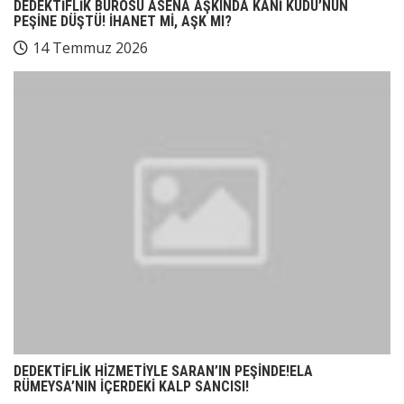
DEDEKTİFLİK BÜROSU ASENA AŞKINDA KANİ KUDU’NUN
PEŞİNE DÜŞTÜ! İHANET Mİ, AŞK MI?
14 Temmuz 2026
DEDEKTİFLİK HİZMETİYLE SARAN’IN PEŞİNDE!ELA
RÜMEYSA’NIN İÇERDEKİ KALP SANCISI!