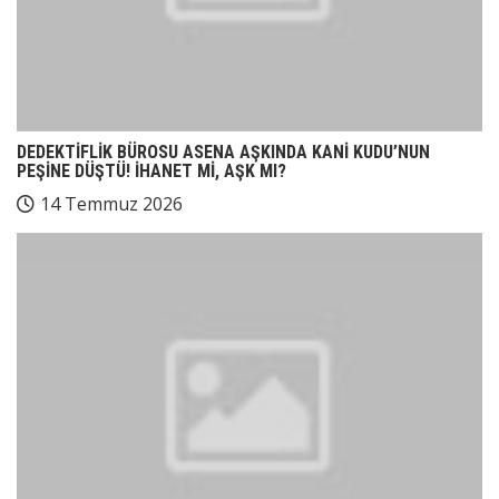
DEDEKTİFLİK BÜROSU ASENA AŞKINDA KANİ KUDU’NUN
PEŞİNE DÜŞTÜ! İHANET Mİ, AŞK MI?
14 Temmuz 2026