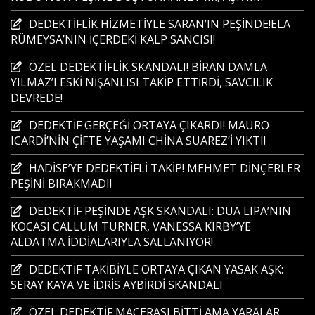
DEDEKTİFLİK HİZMETİYLE SARAN’IN PEŞİNDE!ELA
RÜMEYSA’NIN İÇERDEKİ KALP SANCISI!
ÖZEL DEDEKTİFLİK SKANDALI! BİRAN DAMLA
YILMAZ’I ESKİ NİŞANLISI TAKİP ETTİRDİ, SAVCILIK
DEVREDE!
DEDEKTİF GERÇEĞİ ORTAYA ÇIKARDI! MAURO
ICARDİ’NİN ÇİFTE YAŞAMI CHİNA SUAREZ’İ YIKTI!
HADİSE’YE DEDEKTİFLİ TAKİP! MEHMET DİNÇERLER
PEŞİNİ BIRAKMADI!
DEDEKTİF PEŞİNDE AŞK SKANDALI: DUA LIPA’NIN
KOCASI CALLUM TURNER, VANESSA KIRBY’YE
ALDATMA İDDİALARIYLA SALLANIYOR!
DEDEKTİF TAKİBİYLE ORTAYA ÇIKAN YASAK AŞK:
SERAY KAYA VE İDRİS AYBİRDİ SKANDALI
ÖZEL DEDEKTİF MACERASI BİTTİ AMA YARALAR