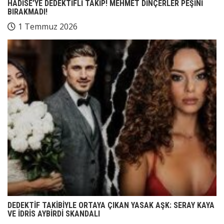
HADİSE’YE DEDEKTİFLİ TAKİP! MEHMET DİNÇERLER PEŞİNİ
BIRAKMADI!
1 Temmuz 2026
DEDEKTİF TAKİBİYLE ORTAYA ÇIKAN YASAK AŞK: SERAY KAYA
VE İDRİS AYBİRDİ SKANDALI