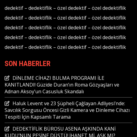
dedektif
–
dedektiflik
–
özel dedektif
–
özel dedektiflik
dedektif
–
dedektiflik
–
özel dedektif
–
özel dedektiflik
dedektif
–
dedektiflik
–
özel dedektif
–
özel dedektiflik
dedektif
–
dedektiflik
–
özel dedektif
–
özel dedektiflik
dedektif
–
dedektiflik
–
özel dedektif
–
özel dedektiflik
SON HABERLER
DİNLEME CİHAZI BULMA PROGRAMI İLE
KANITLANDI! Güzide Duran’ın Roma Gözyaşları ve
Adnan Aksoy’un Casusluk Skandalı
Haluk Levent ve 23 Şüpheli Çağlayan Adliyesi’nde:
Savcılık Sorgusu Öncesi Gizli Kamera ve Dinleme Cihazı
Tespiti İçin Kapsamlı Tarama
DEDEKTİFLİK BÜROSU ASENA AŞKINDA KANİ
KUDU’NUN PEŞİNE DÜŞTÜ! İHANET Mİ, AŞK MI?