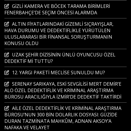
GİZLİ KAMERA VE BÖCEK TARAMA BİRİMLERİ
FENERBAHÇE’DE SEÇİM ÖNCESİ ALARMDA
ALTIN FİYATLARINDAKİ GİZEMLİ SIÇRAYIŞLAR,
HAVA DURUMU VE DEDEKTİFLİKLE YÜRÜTÜLEN
ULUSLARARASI BİR FİNANSAL SORUŞTURMANIN
KONUSU OLDU
UZAK ŞEHİR DİZİSİNİN ÜNLÜ OYUNCUSU ÖZEL
DEDEKTİF Mİ TUTTU?
12. YARGI PAKETİ MECLİSE SUNULDU MU?
SERENAY SARIKAYA, ESKİ SEVGİLİSİ MERT DEMİR’E
ALO ÖZEL DEDEKTİFLİK VE KRİMİNAL ARAŞTIRMA
BÜROSU ARACILIĞIYLA İZMİR’DE DEDEKTİF TAKTİRDİ
AİLE ÖZEL DEDEKTİFLİK VE KRİMİNAL ARAŞTIRMA
BÜROSU’NUN 300 BİN DOLARLIK DOSYASI: GÜZİDE
DURAN TAZMİNATA MAHKÛM, ADNAN AKSOY’A
NAFAKA VE VELAYET