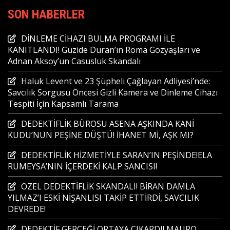
SON HABERLER
DİNLEME CİHAZI BULMA PROGRAMI İLE
KANITLANDI! Güzide Duran’ın Roma Gözyaşları ve
Adnan Aksoy’un Casusluk Skandalı
Haluk Levent ve 23 Şüpheli Çağlayan Adliyesi’nde:
Savcılık Sorgusu Öncesi Gizli Kamera ve Dinleme Cihazı
Tespiti İçin Kapsamlı Tarama
DEDEKTİFLİK BÜROSU ASENA AŞKINDA KANİ
KUDU’NUN PEŞİNE DÜŞTÜ! İHANET Mİ, AŞK MI?
DEDEKTİFLİK HİZMETİYLE SARAN’IN PEŞİNDE!ELA
RÜMEYSA’NIN İÇERDEKİ KALP SANCISI!
ÖZEL DEDEKTİFLİK SKANDALI! BİRAN DAMLA
YILMAZ’I ESKİ NİŞANLISI TAKİP ETTİRDİ, SAVCILIK
DEVREDE!
DEDEKTİF GERÇEĞİ ORTAYA ÇIKARDI! MAURO