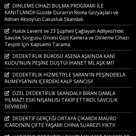
DİNLEME CİHAZI BULMA PROGRAMI İLE
KANITLANDI! Güzide Duran’ın Roma Gözyaşları ve
Adnan Aksoy’un Casusluk Skandalı
Haluk Levent ve 23 Şüpheli Çağlayan Adliyesi’nde:
Savcılık Sorgusu Öncesi Gizli Kamera ve Dinleme Cihazı
Tespiti İçin Kapsamlı Tarama
DEDEKTİFLİK BÜROSU ASENA AŞKINDA KANİ
KUDU’NUN PEŞİNE DÜŞTÜ! İHANET Mİ, AŞK MI?
DEDEKTİFLİK HİZMETİYLE SARAN’IN PEŞİNDE!ELA
RÜMEYSA’NIN İÇERDEKİ KALP SANCISI!
ÖZEL DEDEKTİFLİK SKANDALI! BİRAN DAMLA
YILMAZ’I ESKİ NİŞANLISI TAKİP ETTİRDİ, SAVCILIK
DEVREDE!
DEDEKTİF GERÇEĞİ ORTAYA ÇIKARDI! MAURO
ICARDİ’NİN ÇİFTE YAŞAMI CHİNA SUAREZ’İ YIKTI!