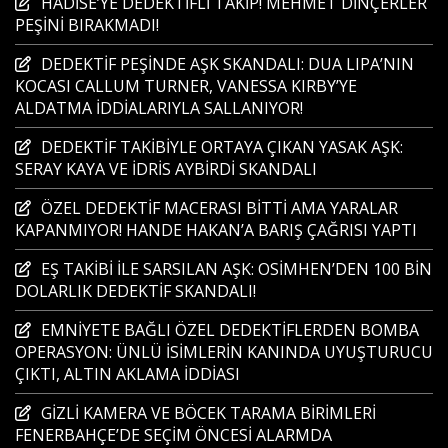
HADİSE’YE DEDEKTİFLİ TAKİP! MEHMET DİNÇERLER
PEŞİNİ BIRAKMADI!
DEDEKTİF PEŞİNDE AŞK SKANDALI: DUA LIPA’NIN
KOCASI CALLUM TURNER, VANESSA KIRBY’YE
ALDATMA İDDİALARIYLA SALLANIYOR!
DEDEKTİF TAKİBİYLE ORTAYA ÇIKAN YASAK AŞK:
SERAY KAYA VE İDRİS AYBİRDİ SKANDALI
ÖZEL DEDEKTİF MACERASI BİTTİ AMA YARALAR
KAPANMIYOR! HANDE HAKAN’A BARIŞ ÇAĞRISI YAPTI
EŞ TAKİBİ İLE SARSILAN AŞK: OSİMHEN’DEN 100 BİN
DOLARLIK DEDEKTİF SKANDALI!
EMNİYETE BAĞLI ÖZEL DEDEKTİFLERDEN BOMBA
OPERASYON: ÜNLÜ İSİMLERİN KANINDA UYUŞTURUCU
ÇIKTI, ALTIN AKLAMA İDDİASI
GİZLİ KAMERA VE BÖCEK TARAMA BİRİMLERİ
FENERBAHÇE’DE SEÇİM ÖNCESİ ALARMDA