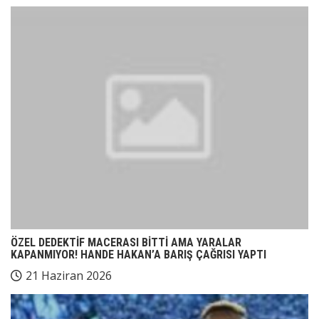
ÖZEL DEDEKTİF MACERASI BİTTİ AMA YARALAR
KAPANMIYOR! HANDE HAKAN’A BARIŞ ÇAĞRISI YAPTI
21 Haziran 2026