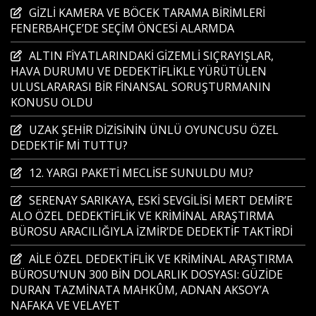
GİZLİ KAMERA VE BÖCEK TARAMA BİRİMLERİ
FENERBAHÇE’DE SEÇİM ÖNCESİ ALARMDA
ALTIN FİYATLARINDAKİ GİZEMLİ SIÇRAYIŞLAR,
HAVA DURUMU VE DEDEKTİFLİKLE YÜRÜTÜLEN
ULUSLARARASI BİR FİNANSAL SORUŞTURMANIN
KONUSU OLDU
UZAK ŞEHİR DİZİSİNİN ÜNLÜ OYUNCUSU ÖZEL
DEDEKTİF Mİ TUTTU?
12. YARGI PAKETİ MECLİSE SUNULDU MU?
SERENAY SARIKAYA, ESKİ SEVGİLİSİ MERT DEMİR’E
ALO ÖZEL DEDEKTİFLİK VE KRİMİNAL ARAŞTIRMA
BÜROSU ARACILIĞIYLA İZMİR’DE DEDEKTİF TAKTİRDİ
AİLE ÖZEL DEDEKTİFLİK VE KRİMİNAL ARAŞTIRMA
BÜROSU’NUN 300 BİN DOLARLIK DOSYASI: GÜZİDE
DURAN TAZMİNATA MAHKÛM, ADNAN AKSOY’A
NAFAKA VE VELAYET