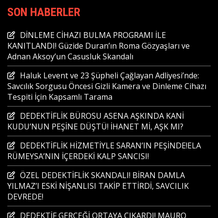
SON HABERLER
DİNLEME CİHAZI BULMA PROGRAMI İLE
KANITLANDI! Güzide Duran’ın Roma Gözyaşları ve
Adnan Aksoy’un Casusluk Skandalı
Haluk Levent ve 23 Şüpheli Çağlayan Adliyesi’nde:
Savcılık Sorgusu Öncesi Gizli Kamera ve Dinleme Cihazı
Tespiti İçin Kapsamlı Tarama
DEDEKTİFLİK BÜROSU ASENA AŞKINDA KANİ
KUDU’NUN PEŞİNE DÜŞTÜ! İHANET Mİ, AŞK MI?
DEDEKTİFLİK HİZMETİYLE SARAN’IN PEŞİNDE!ELA
RÜMEYSA’NIN İÇERDEKİ KALP SANCISI!
ÖZEL DEDEKTİFLİK SKANDALI! BİRAN DAMLA
YILMAZ’I ESKİ NİŞANLISI TAKİP ETTİRDİ, SAVCILIK
DEVREDE!
DEDEKTİF GERÇEĞİ ORTAYA ÇIKARDI! MAURO