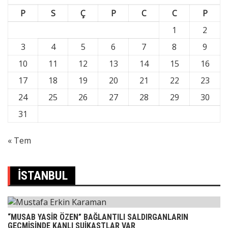
P
S
Ç
P
C
C
P
1
2
3
4
5
6
7
8
9
10
11
12
13
14
15
16
17
18
19
20
21
22
23
24
25
26
27
28
29
30
31
« Tem
İSTANBUL
“MUSAB YASİR ÖZEN” BAĞLANTILI SALDIRGANLARIN
GEÇMİŞİNDE KANLI SUİKASTLAR VAR